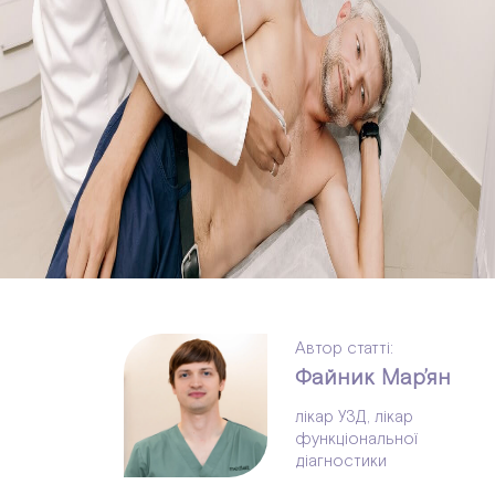
Автор статті:
Файник Мар’ян
лікар УЗД, лікар
функціональної
діагностики