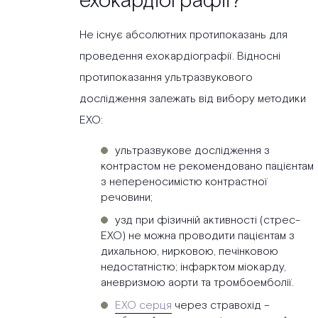
ехокардіографії?
Не існує абсолютних протипоказань для
проведення ехокардіографії. Відносні
протипоказання ультразвукового
дослідження залежать від вибору методики
ЕХО:
ультразвукове дослідження з
контрастом не рекомендовано пацієнтам
з непереносимістю контрастної
речовини;
узд при фізичній активності (стрес-
ЕХО) не можна проводити пацієнтам з
дихальною, нирковою, печінковою
недостатністю; інфарктом міокарду,
аневризмою аорти та тромбоемболії.
ЕХО серця
через стравохід –