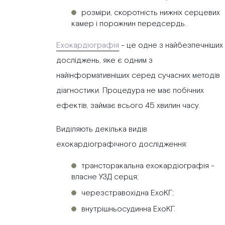
розміри, скоротність нижніх серцевих
камер і порожнин передсердь.
Ехокардіографія
- це одне з найбезпечніших
досліджень, яке є одним з
найінформативніших серед сучасних методів
діагностики. Процедура не має побічних
ефектів, займає всього 45 хвилин часу.
Виділяють декілька видів
ехокардіографічного дослідження:
трансторакальна ехокардіографія -
власне УЗД серця;
черезстравохідна ЕхоКГ;
внутрішньосудинна ЕхоКГ.