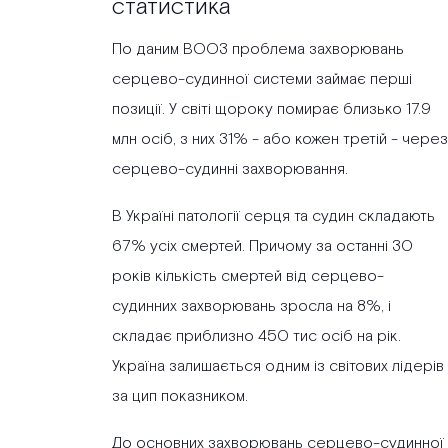
статистика
По даним ВООЗ проблема захворювань
серцево-судинної системи займає перші
позиції. У світі щороку помирає близько 17.9
млн осіб, з них 31% - або кожен третій - через
серцево-судинні захворювання.
В Україні патології серця та судин складають
67% усіх смертей. Причому за останні 30
років кількість смертей від серцево-
судинних захворювань зросла на 8%, і
складає приблизно 450 тис осіб на рік.
Україна залишається одним із світових лідерів
за цип показником.
До основних захворювань серцево-судинної