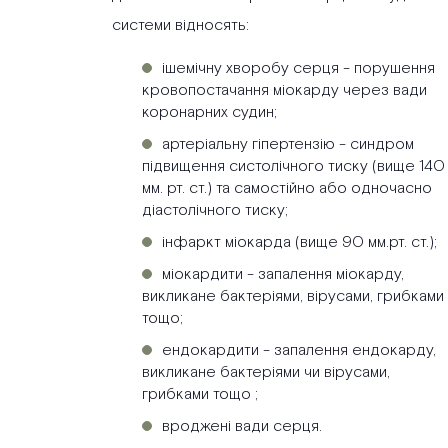
системи відносять:
ішемічну хворобу серця - порушення
кровопостачання міокарду через вади
коронарних судин;
артеріальну гіпертензію - синдром
підвищення систолічного тиску (вище 140
мм. рт. ст.) та самостійно або одночасно
діастолічного тиску;
інфаркт міокарда (вище 90 мм.рт. ст.);
міокардити - запалення міокарду,
викликане бактеріями, вірусами, грибками
тощо;
ендокардити - запалення ендокарду,
викликане бактеріями чи вірусами,
грибками тощо ;
вроджені вади серця.