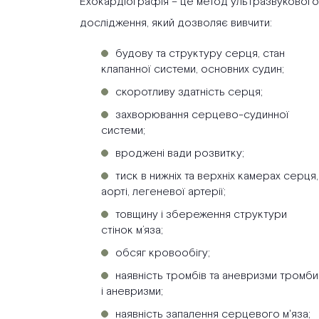
Ехокардіографія – це метод ультразвукового
дослідження, який дозволяє вивчити:
будову та структуру серця, стан
клапанної системи, основних судин;
скоротливу здатність серця;
захворювання серцево-судинної
системи;
вроджені вади розвитку;
тиск в нижніх та верхніх камерах серця,
аорті, легеневої артерії;
товщину і збереження структури
стінок м’яза;
обсяг кровообігу;
наявність тромбів та аневризми тромби
і аневризми;
наявність запалення серцевого м'яза;