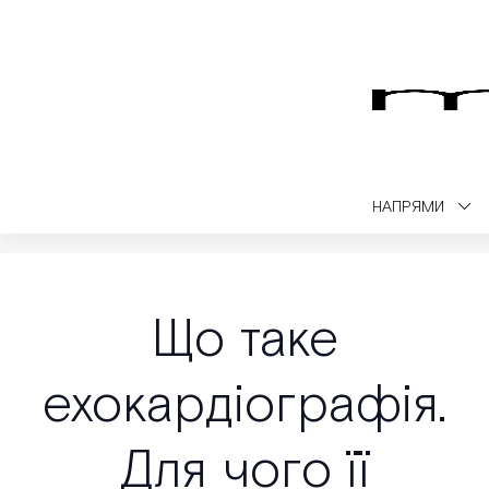
НАПРЯМИ
Medialt
Медичний блог
Діагностика
Що таке ехокардіограф
Що таке
ехокардіографія.
Для чого її