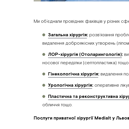
Ми об’єднали провідних фахівців у різних сф
Загальна хірургія
:
розв’язання пробле
видалення доброякісних утворень (ліпом, 
ЛОР-хірургія (Отоларингологія)
:
ви
носової переділки (септопластика) тощо
Гінекологічна хірургія
:
видалення пол
Урологічна хірургія
:
оперативне лікув
Пластична та реконструктивна хірур
обличчя тощо.
Послуги приватної хірургії Medialt у Льво