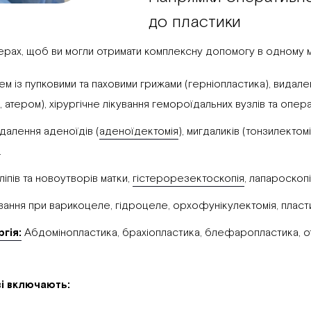
до пластики
ерах, щоб ви могли отримати комплексну допомогу в одному мі
м із пупковими та паховими грижами (герніопластика), видале
атером), хірургічне лікування гемороїдальних вузлів та опер
далення аденоїдів (
аденоїдектомія
), мигдаликів (тонзилектомі
.
іпів та новоутворів матки,
гістерорезектоскопія
, лапароскопі
ання при варикоцеле, гідроцеле, орхофунікулектомія, пласти
гія:
Абдомінопластика, брахіопластика, блефаропластика, ото
ві включають: