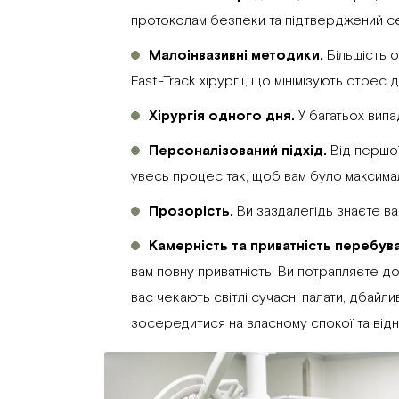
протоколам безпеки та підтверджений сер
Малоінвазивні методики.
Більшість 
Fast-Track хірургії, що мінімізують стрес
Хірургія одного дня.
У багатьох випа
Персоналізований підхід.
Від першої
увесь процес так, щоб вам було максим
Прозорість.
Ви заздалегідь знаєте вар
Камерність та приватність перебув
вам повну приватність. Ви потрапляєте до 
вас чекають світлі сучасні палати, дбайл
зосередитися на власному спокої та відн