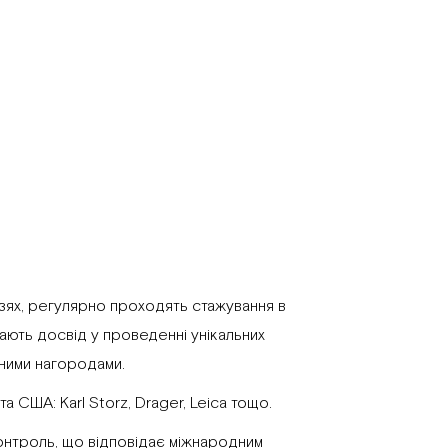
лузях, регулярно проходять стажування в
 мають досвід у проведенні унікальних
авними нагородами.
США: Karl Storz, Drager, Leica тощо.
онтроль, що відповідає міжнародним