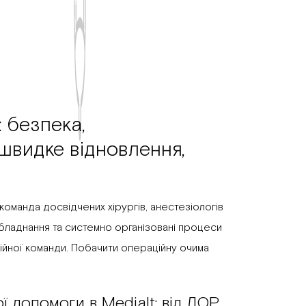
: безпека,
швидке відновлення,
 команда досвідчених хірургів, анестезіологів
бладнання та системно організовані процеси
аційної команди. Побачити операційну очима
 допомоги в Medialt: від ЛОР