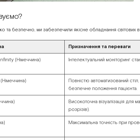
вуємо?
о та безпечно, ми забезпечили якісне обладнання світових в
на
Призначення та переваги
nfinity (Німеччина)
Інтелектуальний моніторинг стан
r
(Німеччина)
Повністю автоматизований стіл
безпечне положення пацієнта.
еччина)
Високоточна візуалізація для м
розрізів).
на)
Максимальна точність при прове