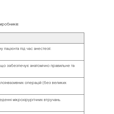
иробників:
у пацієнта під час анестезії.
, що забезпечує анатомічно правильне та
алоінвазивних операцій (без великих
денні мікрохірургічних втручань.