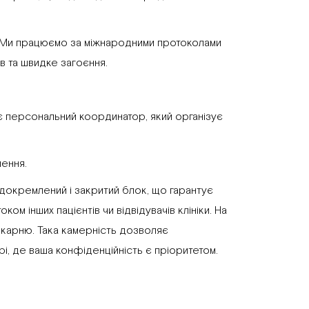
. Ми працюємо за міжнародними протоколами
ів та швидке загоєння.
є персональний координатор, який організує
лення.
ідокремлений і закритий блок, що гарантує
м інших пацієнтів чи відвідувачів клініки. На
лікарню. Така камерність дозволяє
і, де ваша конфіденційність є пріоритетом.