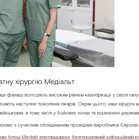
тну хірургію Медіальт
аші фахівці володіють високим рівнем кваліфікації у своїх га
авчають наступне покоління лікарів. Окрім цього, наші хірурги
я військових, в тому числі у бойових зонах та відзначені держ
юємо з сучасним обладнанням провідних виробників Європи та 
ому блоці Medialt впроваджено безперервний інфекційний к