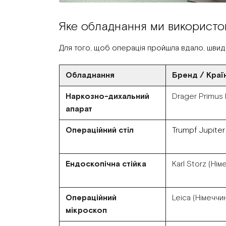
Яке обладнання ми використо
Для того, щоб операція пройшла вдало, швидк
Обладнання
Бренд / Краї
Наркозно-дихальний
Drager Primus I
апарат
Операційний стіл
Trumpf Jupite
Ендоскопічна стійка
Karl Storz (Нім
Операційний
Leica (Німеччи
мікроскоп