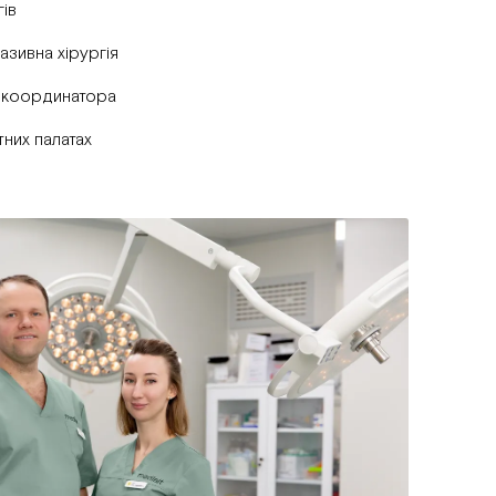
ів
вазивна хірургія
 координатора
них палатах