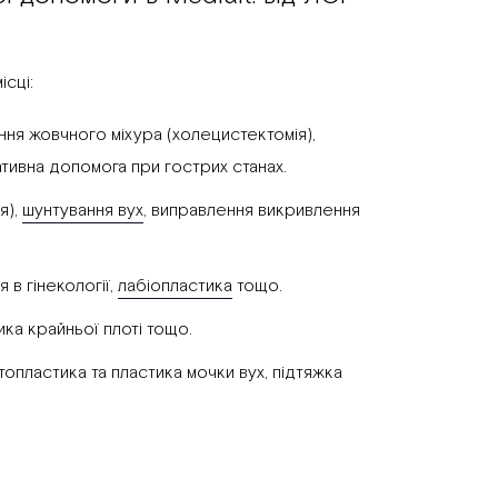
сці:
ння жовчного міхура (холецистектомія),
ативна допомога при гострих станах.
я),
шунтування вух
, виправлення викривлення
я в гінекології,
лабіопластика
тощо.
ка крайньої плоті тощо.
пластика та пластика мочки вух, підтяжка