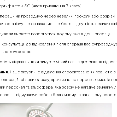
тифікатом ISO (чисті приміщення 7 класу).
операцій ми проводимо через невеликі проколи або розрізи
 для організму. Це означає менше болю, відсутність великих шв
дках ви зможете повернутися додому вже в день операції.
 консультації до відновлення після операції вас супроводжу
ально комфортно.
тість лікування та отримуєте чіткий план підготовки та віднов
ання.
Наше хірургічне відділення спроєктоване як повністю в
операційної зони одразу, практично не пересікаючись із потоко
ивий персонал та атмосфера, яка зовсім не нагадує звичайну 
овленні, відчуваючи себе в безпечному та затишному простор