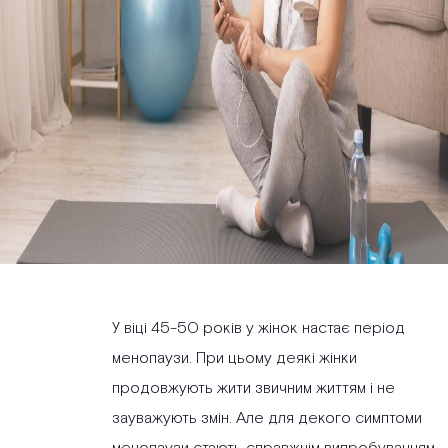
У віці 45-50 років у жінок настає період
менопаузи. При цьому деякі жінки
продовжують жити звичним життям і не
зауважують змін. Але для декого симптоми