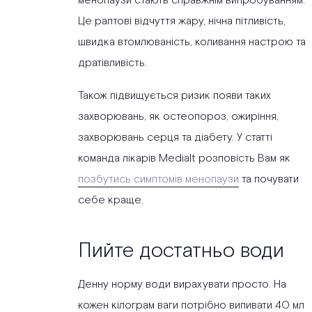
менопаузи стають справжнім випробуванням.
Це раптові відчуття жару, нічна пітливість,
швидка втомлюваність, коливання настрою та
дратівливість.
Також підвищується ризик появи таких
захворювань, як остеопороз, ожиріння,
захворювань серця та діабету. У статті
команда лікарів Medialt розповість Вам як
позбутись симптомів менопаузи
та почувати
себе краще.
Пийте достатньо води
Денну норму води вирахувати просто. На
кожен кілограм ваги потрібно випивати 40 мл