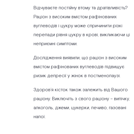
Відчуваєте постійну втому та дратівливість?
Раціон з високим вмістом рафінованих
вуглеводів і цукру може спричинити різкі
перепади рівня цукру в крові, викликаючи ці
неприємні симптоми.
Дослідження виявили, що раціон з високим
вмістом рафінованих вуглеводів підвищує
ризик депресії у жінок в постменопаузі.
Здоров’я кісток також залежить від Вашого
раціону. Виключіть з свого раціону – випічку,
алкоголь, джеми, цукерки, печиво, газовані
напої.