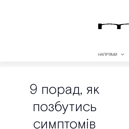
НАПРЯМИ
Medialt
Медичний блог
Важливе питання
9 порад, як поз
9 порад, як
позбутись
симптомів