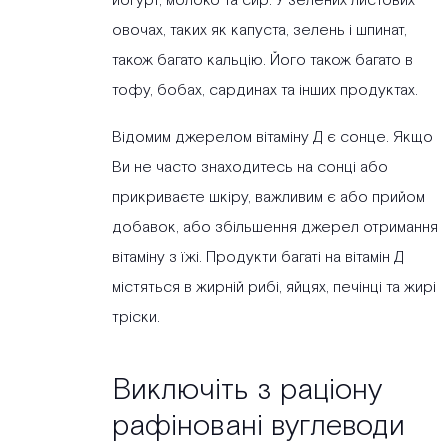
йогурт, молоко та сир. У зелених листових
овочах, таких як капуста, зелень і шпинат,
також багато кальцію. Його також багато в
тофу, бобах, сардинах та інших продуктах.
Відомим джерелом вітаміну Д є сонце. Якщо
Ви не часто знаходитесь на сонці або
прикриваєте шкіру, важливим є або прийом
добавок, або збільшення джерел отримання
вітаміну з їжі. Продукти багаті на вітамін Д
містяться в жирній рибі, яйцях, печінці та жирі
тріски.
Виключіть з раціону
рафіновані вуглеводи