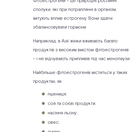
Фітоестрогени – це природні рослинні
сполуки, які при потраплянні в організм,
імітують вплив естрогену. Вони здатні
збалансовувати гормони.
Наприклад, в Азії жінки вживають багато
продуктів з високим вмістом фітоестрогенів
– і не відчувають припливів під час менопаузи.
Найбільше фітоестрогенів міститься у таких
продуктах, як:
пшениця;
соя та соєві продукти;
насіння льону;
овес;
ячмінь;