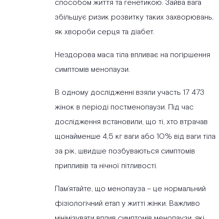
способом життя та генетикою. Зайва вага
збільшує ризик розвитку таких захворювань,
як хвороби серця та діабет.
Нездорова маса тіла впливає на погіршення
симптомів менопаузи.
В одному дослідженні взяли участь 17 473
жінок в періоді постменопаузи. Під час
дослідження встановили, що ті, хто втрачав
щонайменше 4,5 кг ваги або 10% від ваги тіла
за рік, швидше позбуваються симптомів
припливів та нічної пітливості.
Пам’ятайте, що менопауза – це нормальний
фізіологічний етап у житті жінки. Важливо
мінімізувати вплив симптомів менопаузи, які