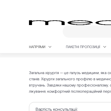
НАПРЯМИ
ПАКЕТНІ ПРОПОЗИЦІЇ
Medialt
Багатопрофільна хірургія
Загальна хір
Загальна хірургія — це галузь медицини, яка 
станів. Хірурги загального профілю в медичном
втручань. Завдяки нашому професіоналізму, с
лікування, комфортний післяопераційний пері
Вартість консультації: