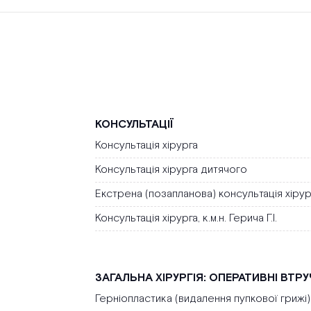
КОНСУЛЬТАЦІЇ
Консультація хірурга
Консультація хірурга дитячого
Екстрена (позапланова) консультація хіру
Консультація хірурга, к.м.н. Герича Г.І.
ЗАГАЛЬНА ХІРУРГІЯ: ОПЕРАТИВНІ ВТР
Герніопластика (видалення пупкової грижі) 