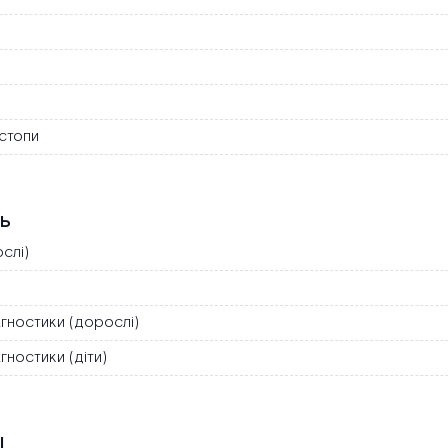
стопи
НЬ
слі)
гностики (дорослі)
ностики (діти)
І