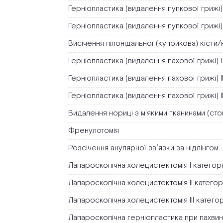
Герніопластика (видалення пупкової грижі) 
Герніопластика (видалення пупкової грижі) І
Висічення пілонідальної (куприкова) кісти
Герніопластика (видалення пахової грижі) І
Герніопластика (видалення пахової грижі) І
Герніопластика (видалення пахової грижі) ІІ
Видалення нориці з м'якими тканинами (сто
Френулотомія
Розсічення анулярної звʼязки за нідлінгом
Лапароскопічна холецистектомія І категорі
Лапароскопічна холецистектомія ІІ категор
Лапароскопічна холецистектомія ІІІ категор
Лапароскопічна герніопластика при пахвинн