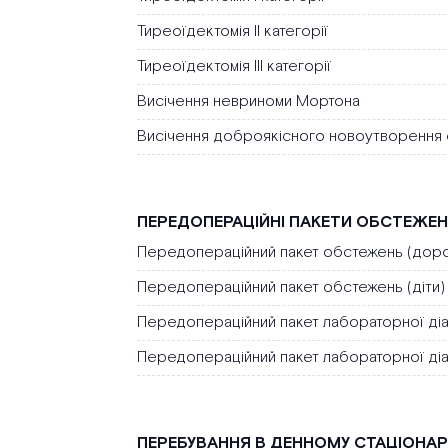
Тиреоїдектомія ІІ категорії
Тиреоїдектомія ІІІ категорії
Висічення невриноми Мортона
Висічення доброякісного новоутворення 
ПЕРЕДОПЕРАЦІЙНІ ПАКЕТИ ОБСТЕЖЕ
Передопераційний пакет обстежень (доро
Передопераційний пакет обстежень (діти)
Передопераційний пакет лабораторної діа
Передопераційний пакет лабораторної діаг
ПЕРЕБУВАННЯ В ДЕННОМУ СТАЦІОНАР