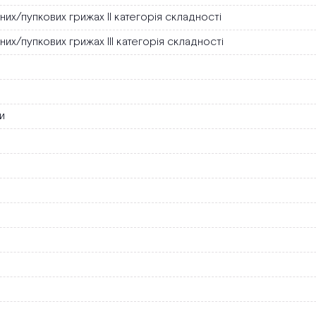
их/пупкових грижах ІІ категорія складності
их/пупкових грижах ІІІ категорія складності
и