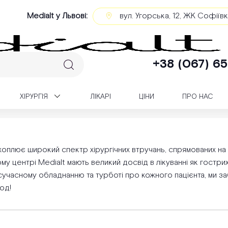
Medialt у Львові:
вул. Угорська, 12, ЖК Софіїв
+38 (067) 65
XІРУРГІЯ
ЛІКАРІ
ЦІНИ
ПРО НАС
ургія у Львові
охоплює широкий спектр хірургічних втручань, спрямованих на
у центрі Medialt мають великий досвід в лікуванні як гострих 
учасному обладнанню та турботі про кожного пацієнта, ми за
од!