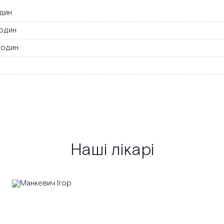
один
годин
годин
Наші лікарі