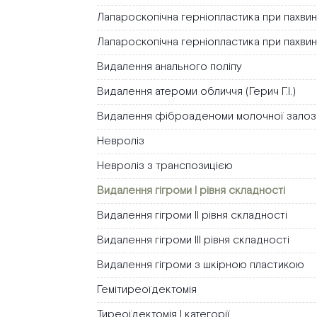
Лапароскопічна герніопластика при пахвинн
Лапароскопічна герніопластика при пахвинн
Видалення анального поліпу
Видалення атероми обличчя (Герич Г.І.)
Видалення фіброаденоми молочної залоз
Невроліз
Невроліз з транспозицією
Видалення гігроми І рівня складності
Видалення гігроми ІІ рівня складності
Видалення гігроми ІІІ рівня складності
Видалення гігроми з шкірною пластикою
Гемітиреоїдектомія
Тиреоїдектомія І категорії