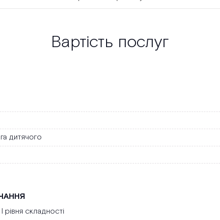
Вартість послуг
рга дитячого
УЧАННЯ
І рівня складності