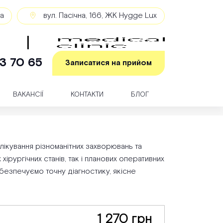
ка
вул. Пасічна, 166, ЖК Hygge Lux
3 70 65
Записатися на прийом
ВАКАНСІЇ
КОНТАКТИ
БЛОГ
 лікування різноманітних захворювань та
хірургічних станів, так і планових оперативних
безпечуємо точну діагностику, якісне
1 270 грн