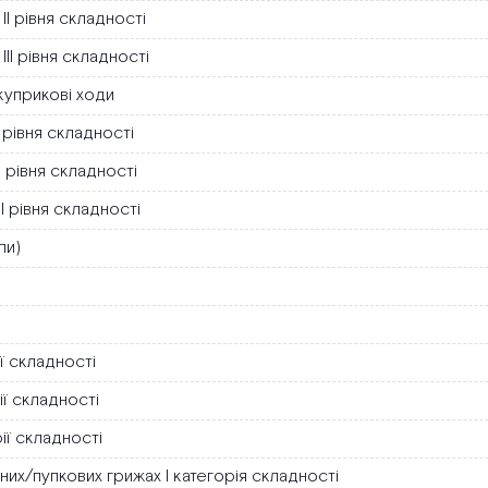
ІІ рівня складності
ІІ рівня складності
/куприкові ходи
 рівня складності
І рівня складності
І рівня складності
пи)
ї складності
ії складності
ії складності
их/пупкових грижах І категорія складності