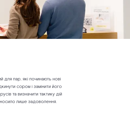
 для пар, які починають нові
дкинути сором і замінити його
усів та визначити тактику дій
иносило лише задоволення.