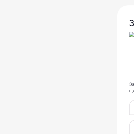
З
За
що