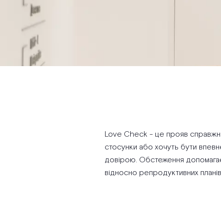
Love Check - це прояв справжнь
стосунки або хочуть бути впевне
довірою. Обстеження допомагає п
відносно репродуктивних планів