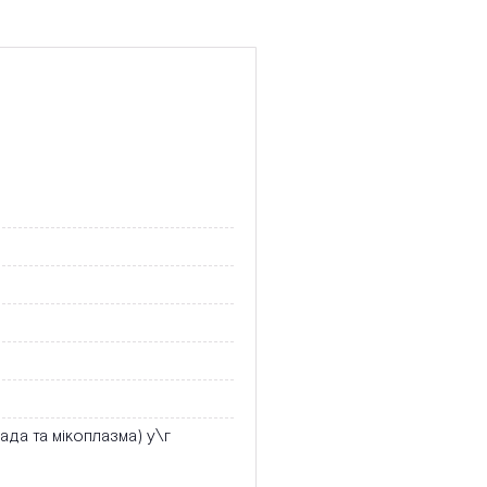
ада та мікоплазма) у\г