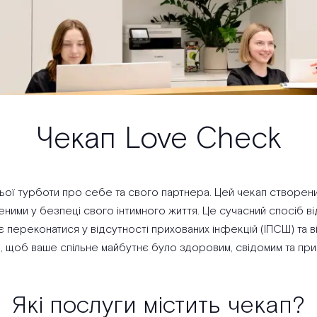
Чекап Love Check
ої турботи про себе та свого партнера. Цей чекап створений
ними у безпеці свого інтимного життя. Це сучасний спосіб ві
ереконатися у відсутності прихованих інфекцій (ІПСШ) та вір
, щоб ваше спільне майбутнє було здоровим, свідомим та пр
Які послуги містить чекап?