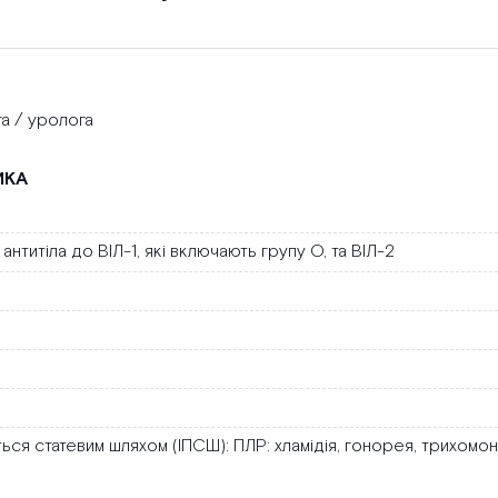
га / уролога
ИКА
і антитіла до ВІЛ-1, які включають групу О, та ВІЛ-2
ься статевим шляхом (ІПСШ): ПЛР: хламідія, гонорея, трихомон