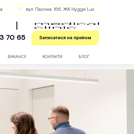
ка
вул. Пасічна, 166, ЖК Hygge Lux
3 70 65
Записатися на прийом
ВАКАНСІЇ
КОНТАКТИ
БЛОГ