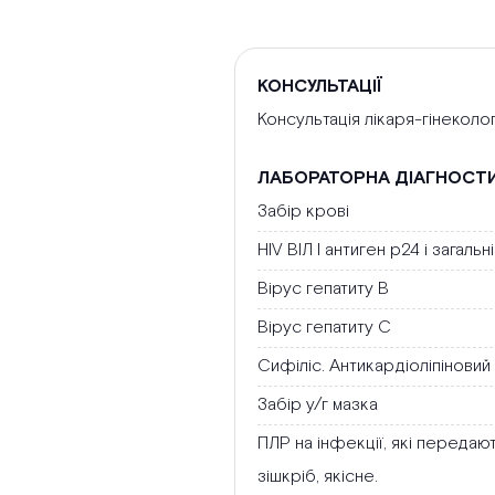
КОНСУЛЬТАЦІЇ
Консультація лікаря-гінеколо
ЛАБОРАТОРНА ДІАГНОСТ
Забір крові
HIV ВІЛ І антиген р24 і загальн
Вірус гепатиту В
Вірус гепатиту С
Сифіліс. Антикардіоліпіновий
Забір у/г мазка
ПЛР на інфекції, які передают
зішкріб, якісне.