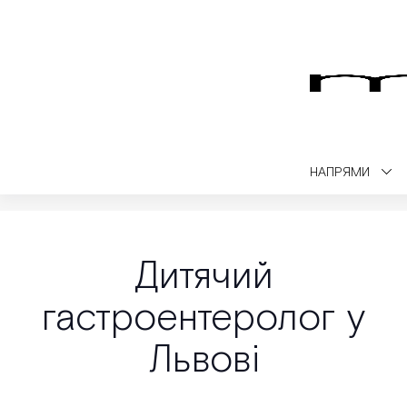
НАПРЯМИ
Medialt
Консультації дитячих лікарів
Дитячий гастроентеролог у
Дитячий
гастроентеролог у
Львові