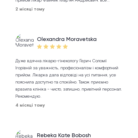
прийом лікар Файник Марʼян Андрійович: все
пояснив, детально зробив узд. Одним словом,
2 місяці тому
рекомендую цю клініку
Olexandra Moravetska
Дуже вдячна лікарю-гінекологу Герич Соломії
Ігорівній за уважність, професіоналізм і комфортний
прийом. Лікарка дала відповіді на усі питання, усе
пояснила доступно та спокійно. Також приємно
вразила клініка - чисто, затишно, привітний персонал.
Рекомендую.
4 місяці тому
Rebeka Kate Bobosh