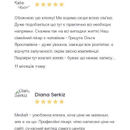
Обожнюю цю клініку! Ми ходимо сюди всією сімʼєю.
Дуже подобається що тут є практично всі необхідні
напрямки. Скажем так на всі випадки життя) Наш
сімейний лікар з чоловіком - Грицута Ольга
Ярославівна - дуже уважна, завжди все розпитає, є
відчуття залученості, окрім звісно компетенції.
Педіатри тут взагалі золото - буває що немає запису
до нашого лікаря педіатра яка веде сина від
11 місяців тому
народження, але коли ми записуємось до того хто
вільний в цей день це завжди 100% професійність!
Знають підход до дитини, і навіть, Такі речі як
щеплення проходять на ура. Дякую Тульчак Тетяні та
Diana Serkiz
Ковальовій Олені за те що постійно витягаєте мого
сина з хвороб! Окрема подяка Крук Олені - лору за
те що наші безкінечні отити, гайморити з малим
Medialt – улюблена клініка, хоча ціни не маленькі,
проходять швидко завдяки влучному лікуванню та
але є за що. Професійні лікарі, чітко написані ціни на
огляди дитина повністю адекватно проходить бо
сайті, сучасний вигляд самого центру