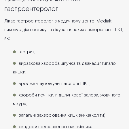
гастроентеролог
Лікар гастроентеролог в медичному центрі Medialt
виконує діагностику та лікування таких захворювань ШКТ,
як:
гастрит;
виразкова хвороба шлунка та дванадцятипалої
кишки;
вроджені аутоімунні патології ШКТ;
хвороби печінки, підшлункової залози, жовчного
міхура;
запальні захворювання кишківника(коліти);
синдром подразненого кишківника;