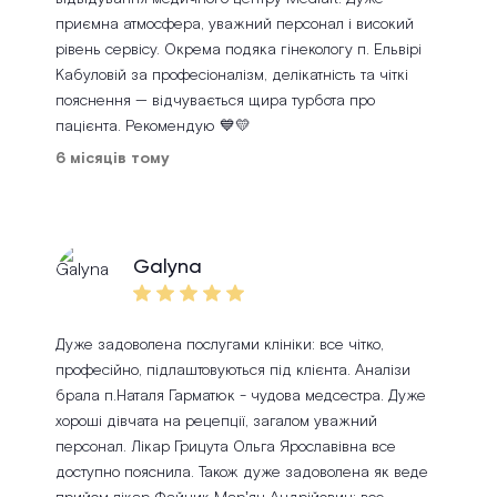
приємна атмосфера, уважний персонал і високий
рівень сервісу. Окрема подяка гінекологу п. Ельвірі
Кабуловій за професіоналізм, делікатність та чіткі
пояснення — відчувається щира турбота про
пацієнта. Рекомендую 💙💛
6 місяців тому
Galyna
Дуже задоволена послугами клініки: все чітко,
професійно, підлаштовуються під клієнта. Аналізи
брала п.Наталя Гарматюк - чудова медсестра. Дуже
хороші дівчата на рецепції, загалом уважний
персонал. Лікар Грицута Ольга Ярославівна все
доступно пояснила. Також дуже задоволена як веде