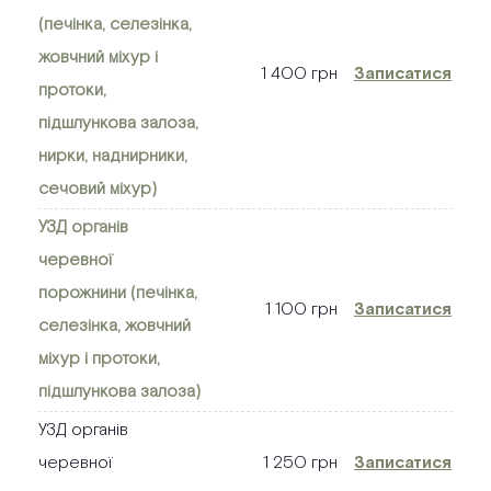
(печінка, селезінка,
жовчний міхур і
1 400 грн
Записатися
протоки,
підшлункова залоза,
нирки, наднирники,
сечовий міхур)
УЗД органів
черевної
порожнини (печінка,
1 100 грн
Записатися
селезінка, жовчний
міхур і протоки,
підшлункова залоза)
УЗД органів
черевної
1 250 грн
Записатися