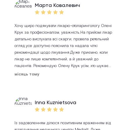
Марта Ковалевич
Хочу щиро подякувати лікарю-отоларингологу Олені
Крук за професіоналізм, уважність.На прийомі лікар
детально вислухала всі скарги, провела ретельний
огляд,усе доступно пояснила та надала чіткі
рекомендації щодо лікування.Дуже приємно, коли
лікар не лише компетентний, а й уважний до
пацієнтів. Рекомендую Олену Крук усім, хто шукає
кваліфікованого ЛОР-лікаря. Дякую за допомогу та
місяць тому
турботу!
Inna Kuznietsova
Із задоволенням ділюся позитивним враженням від
відвідування медичного центру Medialt. Дуже