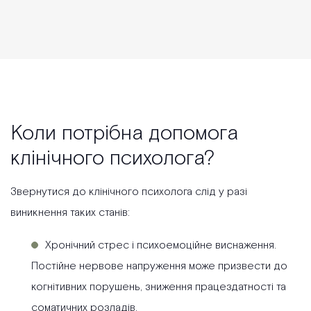
комфортно, що для нас було надзвичайно важливо.
Також великий плюс, що спеціаліст має досвід роботи
з дітками з аутизмом це відчувається у кожному русі
та спілкуванні. Дитина йшла на заняття із
задоволенням, і це найкращий показник ❤️ Видно,
що він щиро любить дітей, а діти відповідають йому
взаємністю. Рекомендуємо від щирого серця Назара
Коли потрібна допомога
клінічного психолога?
Звернутися до клінічного психолога слід у разі
виникнення таких станів:
Хронічний стрес і психоемоційне виснаження.
Постійне нервове напруження може призвести до
когнітивних порушень, зниження працездатності та
соматичних розладів.