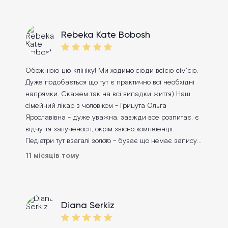
Rebeka Kate Bobosh
Обожнюю цю клініку! Ми ходимо сюди всією сімʼєю.
Дуже подобається що тут є практично всі необхідні
напрямки. Скажем так на всі випадки життя) Наш
сімейний лікар з чоловіком - Грицута Ольга
Ярославівна - дуже уважна, завжди все розпитає, є
відчуття залученості, окрім звісно компетенції.
Педіатри тут взагалі золото - буває що немає запису
до нашого лікаря педіатра яка веде сина від
11 місяців тому
народження, але коли ми записуємось до того хто
вільний в цей день це завжди 100% професійність!
Знають підход до дитини, і навіть, Такі речі як
щеплення проходять на ура. Дякую Тульчак Тетяні та
Diana Serkiz
Ковальовій Олені за те що постійно витягаєте мого
сина з хвороб! Окрема подяка Крук Олені - лору за