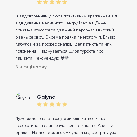
Із задоволенням ділюся позитивним враженням від
відвідування медичного центру Medialt. Дуже
приємна атмосфера, уважний персонал і високий
рівень сервісу. Окрема подяка гінекологу п. Ельвірі
Кабуловій за професіоналізм, делікатність та чіткі
пояснення — відчувається щира турбота про
пацієнта. Рекомендую 💙💛
6 місяців тому
Galyna
Дуже задоволена послугами клініки: все чітко,
професійно, підлаштовуються під клієнта. Аналізи
брала п.Наталя Гарматюк - чудова медсестра. Дуже