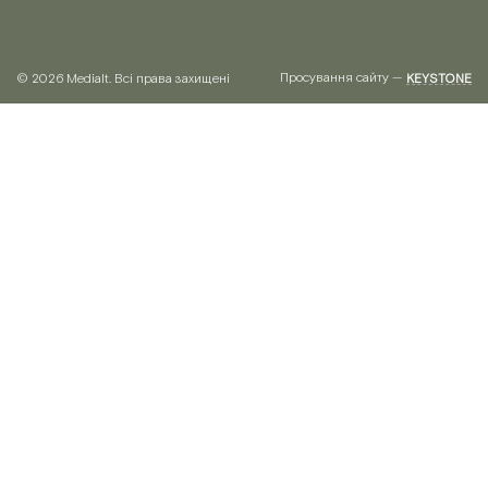
Просування сайту —
© 2026 Medialt. Всі права захищені
KEYSTONE