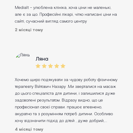
те що наші безкінечні отити, гайморити з малим
Medialt – улюблена клініка, хоча ціни не маленькі,
проходять швидко завдяки влучному лікуванню та
але є за що. Професійні лікарі, чітко написані ціни на
огляди дитина повністю адекватно проходить бо
сайті, сучасний вигляд самого центру
лікар підбирає ключик до дитини. Взагалі малий
2 місяці тому
проситься вічно в лікарню для нього це більше
дитяча кімната з веселими людьми, ото не виходить
навіть його припугнути не хворіти, не скажеш
«будемо до лікаря йти» бо для нього то як в кафе)
Ляна
Прекрасна УЗД діагностика! Робили УЗД всій сімʼї! І
різні! Дуже хороший гастроенторолог - Винницька
Олена! Уважна! Багато дала порад навіть за межами
гастроенторологіі! Мій улюблений теплий гінеколог -
Хочемо щиро подякувати за чудову роботу фізичному
Цупер Юлія! Яка завжди така дбайлива і робить
терапевту Війтович Назару .Ми зверталися на масаж
візит, давайте відверто, не самий улюблений для
до цього спеціаліста для дитини, і залишилися дуже
жінки - комфортним! Дякую за те що ви є!
задоволені результатом. Відразу видно, що це
професіонал своєї справи. працює впевнено,
акуратно та з розумінням потреб дитини. Особливо
хочу відзначити підхід до дітей , дуже добрий,
уважний і терплячий. Наш малий почувався
4 місяці тому