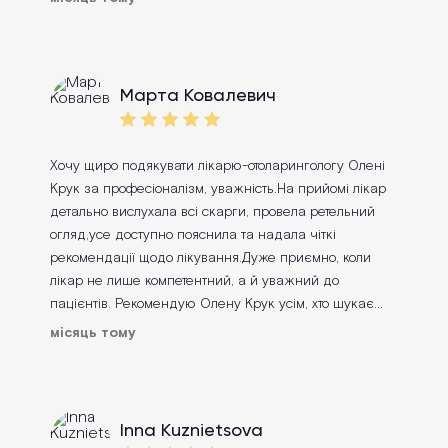
Марта Ковалевич
Хочу щиро подякувати лікарю-отоларингологу Олені
Крук за професіоналізм, уважність.На прийомі лікар
детально вислухала всі скарги, провела ретельний
огляд,усе доступно пояснила та надала чіткі
рекомендації щодо лікування.Дуже приємно, коли
лікар не лише компетентний, а й уважний до
пацієнтів. Рекомендую Олену Крук усім, хто шукає
кваліфікованого ЛОР-лікаря. Дякую за допомогу та
місяць тому
турботу!
Inna Kuznietsova