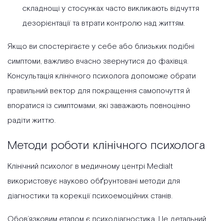
складнощі у стосунках часто викликають відчуття
дезорієнтації та втрати контролю над життям.
Якщо ви спостерігаєте у себе або близьких подібні
симптоми, важливо вчасно звернутися до фахівця.
Консультація клінічного психолога допоможе обрати
правильний вектор для покращення самопочуття й
впоратися із симптомами, які заважають повноцінно
радіти життю.
Методи роботи клінічного психолога
Клінічний психолог в медичному центрі Medialt
використовує науково обґрунтовані методи для
діагностики та корекції психоемоційних станів.
Обов’язковим етапом є психодіагностика. Це детальний