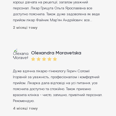
хороші дівчата на рецепції, загалом уважний
персонал. Лікар Грицута Ольга Ярославівна все
доступно пояснила. Також дуже задоволена як веде
прийом лікар Файник Марʼян Андрійович: все
пояснив, детально зробив узд. Одним словом,
2 місяці тому
рекомендую цю клініку
Olexandra Moravetska
Дуже вдячна лікарю-гінекологу Герич Соломії
Ігорівній за уважність, професіоналізм і комфортний
прийом. Лікарка дала відповіді на усі питання, усе
пояснила доступно та спокійно. Також приємно
вразила клініка - чисто, затишно, привітний персонал.
Рекомендую.
4 місяці тому