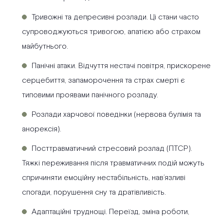
Тривожні та депресивні розлади. Ці стани часто
супроводжуються тривогою, апатією або страхом
майбутнього.
Панічні атаки. Відчуття нестачі повітря, прискорене
серцебиття, запаморочення та страх смерті є
типовими проявами панічного розладу.
Розлади харчової поведінки (нервова булімія та
анорексія).
Посттравматичний стресовий розлад (ПТСР).
Тяжкі переживання після травматичних подій можуть
спричиняти емоційну нестабільність, нав’язливі
спогади, порушення сну та дратівливість.
Адаптаційні труднощі. Переїзд, зміна роботи,