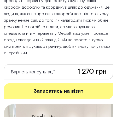
проводить первинну діагностику, лікує внутрішні
хвороби дорослих та координує шлях до одужання. Це
людина, яка знає про ваше здоров’я все: від того, чому
зранку немає сил, до того, як налагодити тиск чи обмін
речовин. Не потрібно гадати, до якого вузького
спеціаліста йти - терапевт у Medialt вислухає, проведе
огляд і складе чіткий план дій. Ми не просто лікуємо
симптоми, ми шукаємо причину, щоб ви знову почувалися
енергійними.
1 270 грн
Вартість консультації:
Записатись на візит