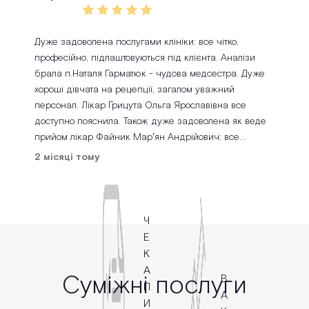
задоволенням, і це найкращий показник ❤️ Видно,
що він щиро любить дітей, а діти відповідають йому
взаємністю. Рекомендуємо від щирого серця Назара
Дуже задоволена послугами клініки: все чітко,
професійно, підлаштовуються під клієнта. Аналізи
брала п.Наталя Гарматюк - чудова медсестра. Дуже
хороші дівчата на рецепції, загалом уважний
персонал. Лікар Грицута Ольга Ярославівна все
доступно пояснила. Також дуже задоволена як веде
прийом лікар Файник Марʼян Андрійович: все
пояснив, детально зробив узд. Одним словом,
2 місяці тому
рекомендую цю клініку
Ч
Е
К
А
Суміжні послуги
В
П
А
И