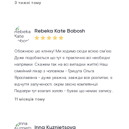
3 тижні тому
Rebeka Kate Bobosh
Обожнюю цю клініку! Ми ходимо сюди всією сімʼєю.
Дуже подобається що тут є практично всі необхідні
напрямки. Скажем так на всі випадки життя) Наш
сімейний лікар з чоловіком - Грицута Ольга
Ярославівна - дуже уважна, завжди все розпитає, є
відчуття залученості, окрім звісно компетенції.
Педіатри тут взагалі золото - буває що немає запису
до нашого лікаря педіатра яка веде сина від
11 місяців тому
народження, але коли ми записуємось до того хто
вільний в цей день це завжди 100% професійність!
Знають підход до дитини, і навіть, Такі речі як
щеплення проходять на ура. Дякую Тульчак Тетяні та
Inna Kuznietsova