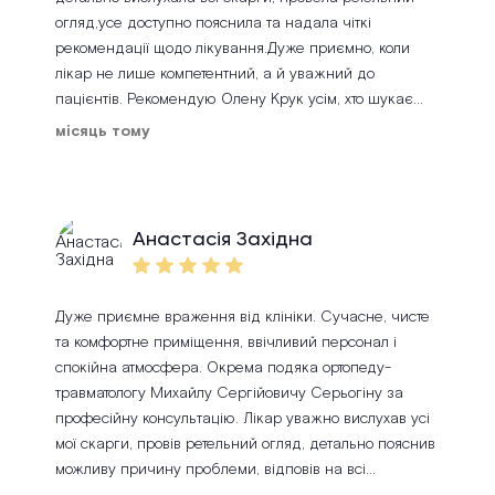
огляд,усе доступно пояснила та надала чіткі
рекомендації щодо лікування.Дуже приємно, коли
лікар не лише компетентний, а й уважний до
пацієнтів. Рекомендую Олену Крук усім, хто шукає
кваліфікованого ЛОР-лікаря. Дякую за допомогу та
місяць тому
турботу!
Анастасія Західна
Дуже приємне враження від клініки. Сучасне, чисте
та комфортне приміщення, ввічливий персонал і
спокійна атмосфера. Окрема подяка ортопеду-
травматологу Михайлу Сергійовичу Серьогіну за
професійну консультацію. Лікар уважно вислухав усі
мої скарги, провів ретельний огляд, детально пояснив
можливу причину проблеми, відповів на всі