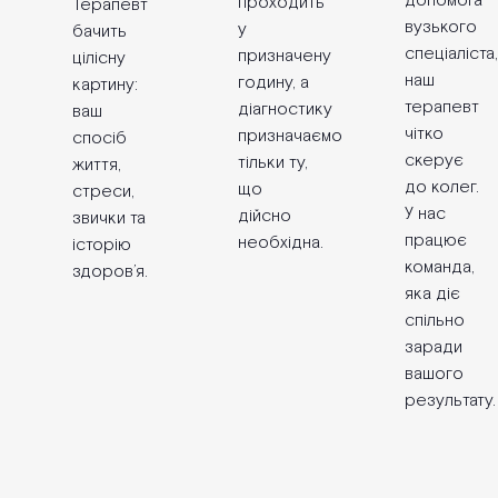
допомога
проходить
Терапевт
вузького
у
бачить
спеціаліста,
призначену
цілісну
наш
годину, а
картину:
терапевт
діагностику
ваш
чітко
призначаємо
спосіб
скерує
тільки ту,
життя,
до колег.
що
стреси,
У нас
дійсно
звички та
працює
необхідна.
історію
команда,
здоров’я.
яка діє
спільно
заради
вашого
результату.