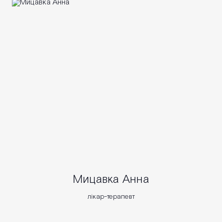
Мицавка Анна
лікар-терапевт