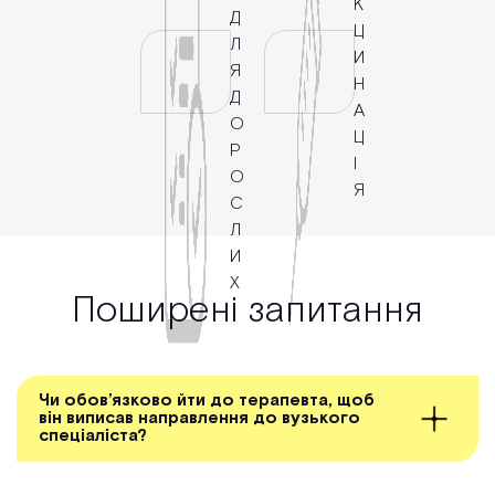
К
Д
Ц
Л
И
Я
Н
Д
А
О
Ц
Р
І
О
Я
С
Л
И
Х
Поширені запитання
Чи обов’язково йти до терапевта, щоб
він виписав направлення до вузького
спеціаліста?
У нашій клініці ви можете записатися до будь-якого