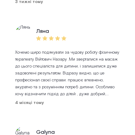
запитання та надав чіткі рекомендації щодо
3 тижні тому
лікування й подальшого відновлення. Особливо
цінно, коли лікар не лише професійно виконує свою
роботу, а й уміє спокійно та зрозуміло пояснити все
пацієнту. Після прийому залишилося відчуття
Ляна
впевненості та довіри. Щиро дякую всій команді
клініки за гарну організацію роботи та людяне
ставлення. Однозначно рекомендую!
Хочемо щиро подякувати за чудову роботу фізичному
терапевту Війтович Назару .Ми зверталися на масаж
до цього спеціаліста для дитини, і залишилися дуже
задоволені результатом. Відразу видно, що це
професіонал своєї справи. працює впевнено,
акуратно та з розумінням потреб дитини. Особливо
хочу відзначити підхід до дітей , дуже добрий,
уважний і терплячий. Наш малий почувався
4 місяці тому
комфортно, що для нас було надзвичайно важливо.
Також великий плюс, що спеціаліст має досвід роботи
з дітками з аутизмом це відчувається у кожному русі
та спілкуванні. Дитина йшла на заняття із
Galyna