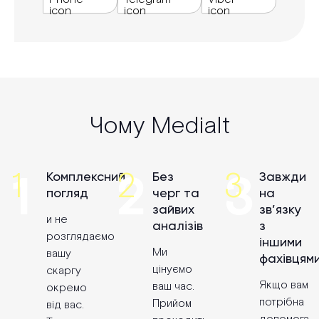
Чому Medialt
Комплексний
Без
Завжди
погляд
черг та
на
зайвих
зв’язку
и не
аналізів
з
розглядаємо
іншими
Ми
вашу
фахівцями
цінуємо
скаргу
Якщо вам
ваш час.
окремо
потрібна
Прийом
від вас.