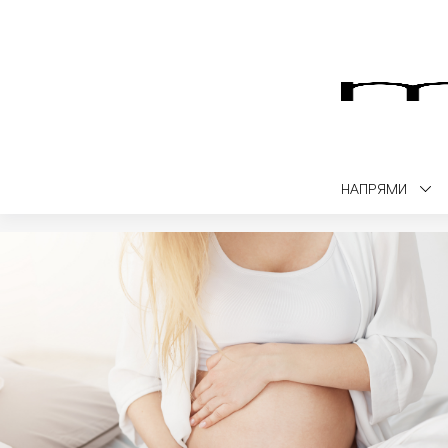
НАПРЯМИ
Medialt
Вагітність
ІІ триместр