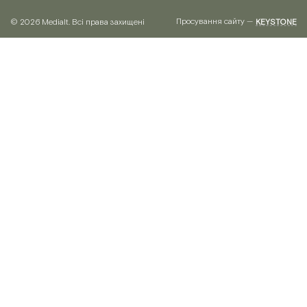
Просування сайту —
© 2026 Medialt. Всі права захищені
KEYSTONE