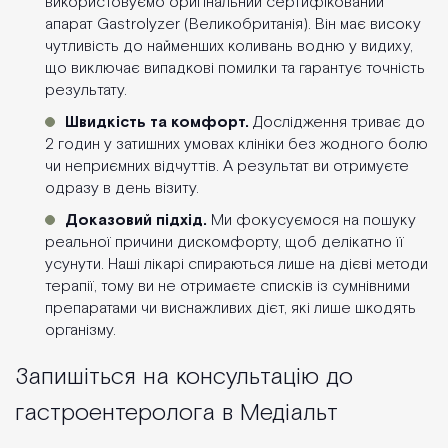
використовуємо оригінальний сертифікований
апарат Gastrolyzer (Великобританія). Він має високу
чутливість до найменших коливань водню у видиху,
що виключає випадкові помилки та гарантує точність
результату.
Швидкість та комфорт.
Дослідження триває до
2 годин у затишних умовах клініки без жодного болю
чи неприємних відчуттів. А результат ви отримуєте
одразу в день візиту.
Доказовий підхід.
Ми фокусуємося на пошуку
реальної причини дискомфорту, щоб делікатно її
усунути. Наші лікарі спираються лише на дієві методи
терапії, тому ви не отримаєте списків із сумнівними
препаратами чи виснажливих дієт, які лише шкодять
організму.
Запишіться на консультацію до
гастроентеролога в Медіальт