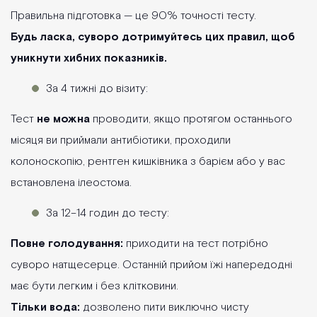
Правильна підготовка — це 90% точності тесту.
Будь ласка, суворо дотримуйтесь цих правил, щоб
уникнути хибних показників.
За 4 тижні до візиту:
Тест
не можна
проводити, якщо протягом останнього
місяця ви приймали антибіотики, проходили
колоноскопію, рентген кишківника з барієм або у вас
встановлена ілеостома.
За 12–14 годин до тесту:
Повне голодування:
приходити на тест потрібно
суворо натщесерце. Останній прийом їжі напередодні
має бути легким і без клітковини.
Тільки вода:
дозволено пити виключно чисту