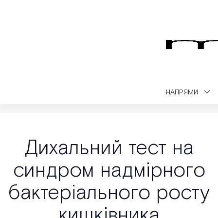
НАПРЯМИ
Medialt
Консультація
Дихальний тест на синдром надмірного ба
Дихальний тест на
синдром надмірного
бактеріального росту
кишківника