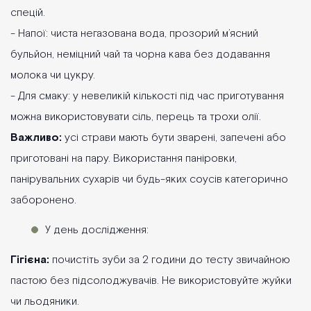
спецій.
- Напої: чиста негазована вода, прозорий м’ясний
бульйон, неміцний чай та чорна кава без додавання
молока чи цукру.
- Для смаку: у невеликій кількості під час приготування
можна використовувати сіль, перець та трохи олії.
Важливо:
усі страви мають бути зварені, запечені або
приготовані на пару. Використання паніровки,
панірувальних сухарів чи будь-яких соусів категорично
заборонено.
У день дослідження:
Гігієна:
почистіть зуби за 2 години до тесту звичайною
пастою без підсолоджувачів. Не використовуйте жуйки
чи льодяники.