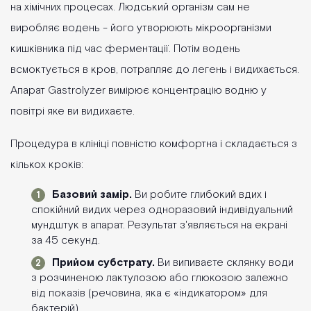
на хімічних процесах. Людський організм сам не
виробляє водень - його утворюють мікроорганізми
кишківника під час ферментації. Потім водень
всмоктується в кров, потрапляє до легень і видихається.
Апарат Gastrolyzer вимірює концентрацію водню у
повітрі яке ви видихаєте.
Процедура в клініці повністю комфортна і складається з
кількох кроків:
Базовий замір.
Ви робите глибокий вдих і
спокійний видих через одноразовий індивідуальний
мундштук в апарат. Результат з'являється на екрані
за 45 секунд.
Прийом субстрату.
Ви випиваєте склянку води
з розчиненою лактулозою або глюкозою залежно
від показів (речовина, яка є «індикатором» для
бактерій).