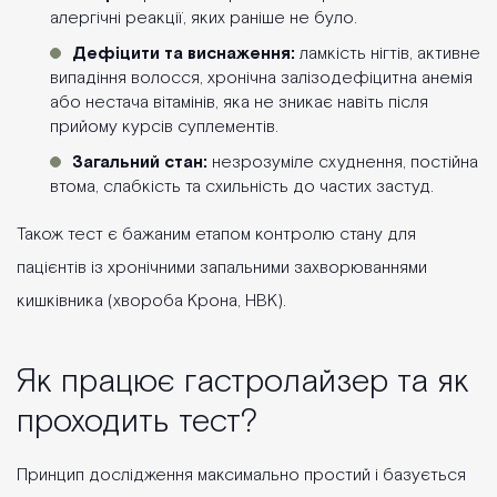
алергічні реакції, яких раніше не було.
Дефіцити та виснаження:
ламкість нігтів, активне
випадіння волосся, хронічна залізодефіцитна анемія
або нестача вітамінів, яка не зникає навіть після
прийому курсів суплементів.
Загальний стан:
незрозуміле схуднення, постійна
втома, слабкість та схильність до частих застуд.
Також тест є бажаним етапом контролю стану для
пацієнтів із хронічними запальними захворюваннями
кишківника (хвороба Крона, НВК).
Як працює гастролайзер та як
проходить тест?
Принцип дослідження максимально простий і базується