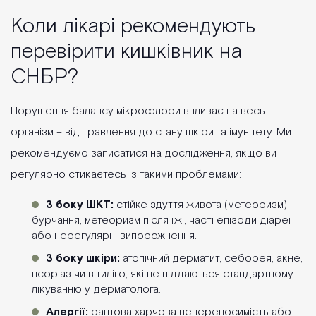
повторну діагностику при поверненні симптомів.
Коли лікарі рекомендують
перевірити кишківник на
СНБР?
Порушення балансу мікрофлори впливає на весь
організм – від травлення до стану шкіри та імунітету. Ми
рекомендуємо записатися на дослідження, якщо ви
регулярно стикаєтесь із такими проблемами:
З боку ШКТ:
стійке здуття живота (метеоризм),
бурчання, метеоризм після їжі, часті епізоди діареї
або нерегулярні випорожнення.
З боку шкіри:
атопічний дерматит, себорея, акне,
псоріаз чи вітиліго, які не піддаються стандартному
лікуванню у дерматолога.
Алергії:
раптова харчова непереносимість або