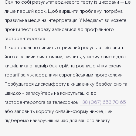
Сам по собі результат водневого тесту із цифрами — це
лише перший крок. Щоб вирішити проблему, потрібна
правильна медична інтерпретація. У Медіальт ви можете
пройти тест і одразу записатися до профільного
гастроентеролога.
Лікар детально вивчить отриманий результат, зіставить
його з вашими симптомами, виявить, у якому саме відділі
кишківника є надмір бактерій, та розпише чітку схему
терапії за міжнародними європейськими протоколами.
Позбудьтеся дискомфорту в кишківнику безболісно та
швидко - записуйтесь на консультацію до
гастроентеролога за телефоном
+38 (067) 653 70 65
або заповніть коротку онлайн-форму нижче, і ми
підберемо найзручніший час для вашого визиту.