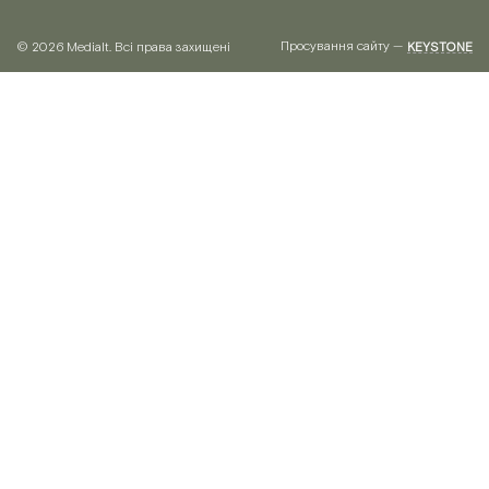
Просування сайту —
© 2026 Medialt. Всі права захищені
KEYSTONE