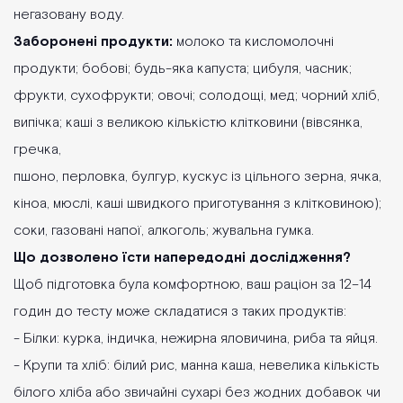
негазовану воду.
Заборонені продукти:
молоко та кисломолочні
продукти; бобові; будь-яка капуста; цибуля, часник;
фрукти, сухофрукти; овочі; солодощі, мед; чорний хліб,
випічка; каші з великою кількістю клітковини (вівсянка,
гречка,
пшоно, перловка, булгур, кускус із цільного зерна, ячка,
кіноа, мюслі, каші швидкого приготування з клітковиною);
соки, газовані напої, алкоголь; жувальна гумка.
Що дозволено їсти напередодні дослідження?
Щоб підготовка була комфортною, ваш раціон за 12–14
годин до тесту може складатися з таких продуктів:
- Білки: курка, індичка, нежирна яловичина, риба та яйця.
- Крупи та хліб: білий рис, манна каша, невелика кількість
білого хліба або звичайні сухарі без жодних добавок чи