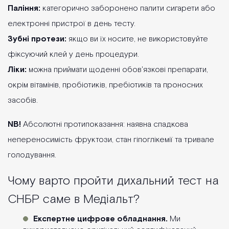
Паління:
категорично заборонено палити сигарети або
електронні пристрої в день тесту.
Зубні протези:
якщо ви їх носите, не використовуйте
фіксуючий клей у день процедури.
Ліки:
можна приймати щоденні обов'язкові препарати,
окрім вітамінів, пробіотиків, пребіотиків та проносних
засобів.
NB!
Абсолютні протипоказання: наявна спадкова
непереносимість фруктози, стан гіпоглікемії та тривале
голодування.
Чому варто пройти дихальний тест на
СНБР саме в Медіальт?
Експертне цифрове обладнання.
Ми