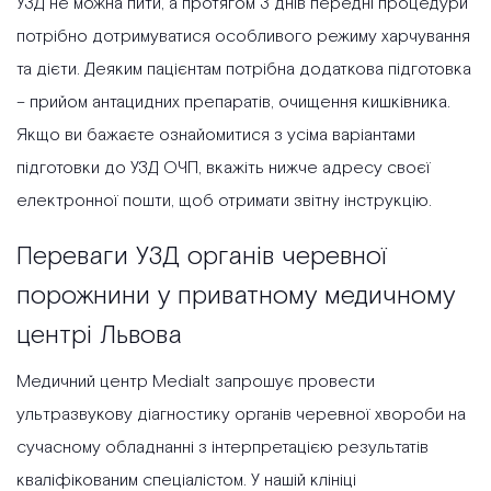
УЗД не можна пити, а протягом 3 днів передні процедури
потрібно дотримуватися особливого режиму харчування
та дієти. Деяким пацієнтам потрібна додаткова підготовка
– прийом антацидних препаратів, очищення кишківника.
Якщо ви бажаєте ознайомитися з усіма варіантами
підготовки до УЗД ОЧП, вкажіть нижче адресу своєї
електронної пошти, щоб отримати звітну інструкцію.
Переваги УЗД органів черевної
порожнини у приватному медичному
центрі Львова
Медичний центр Medialt запрошує провести
ультразвукову діагностику органів черевної хвороби на
сучасному обладнанні з інтерпретацією результатів
кваліфікованим спеціалістом. У нашій клініці