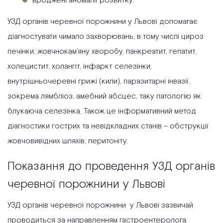
вроджені аномалії розвитку.
УЗД органів черевної порожнини у Львові допомагає
діагностувати чимало захворювань, в тому числі цироз
печінки, жовчнокам’яну хворобу, панкреатит, гепатит,
холецистит, холангіт, інфаркт селезінки,
внутрішньочеревні грижі (кили), паразитарні інвазії,
зокрема лямбліоз, амебний абсцес, таку патологію як
блукаюча селезінка. Також це інформативний метод
діагностики гострих та невідкладних станів – обструкції
жовчовивідних шляхів, перитоніту.
Показання до проведення УЗД органів
черевної порожнини у Львові
УЗД органів черевної порожнини у Львові зазвичай
проводиться за направленням гастроентеролога,