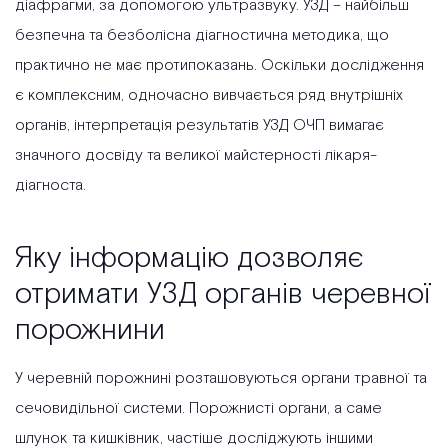
діафрагми, за допомогою ультразвуку. УЗД – найбільш
безпечна та безболісна діагностична методика, що
практично не має протипоказань. Оскільки дослідження
є комплексним, одночасно вивчається ряд внутрішніх
органів, інтерпретація результатів УЗД ОЧП вимагає
значного досвіду та великої майстерності лікаря-
діагноста.
Яку інформацію дозволяє
отримати УЗД органів черевної
порожнини
У черевній порожнині розташовуються органи травної та
сечовидільної системи. Порожнисті органи, а саме
шлунок та кишківник, частіше досліджують іншими