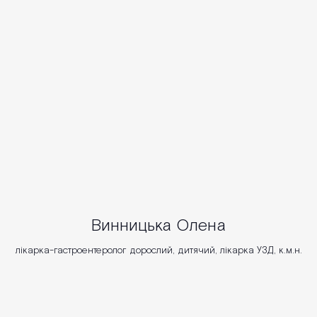
Винницька Олена
лікарка-гастроентеролог дорослий, дитячий, лікарка УЗД, к.м.н.