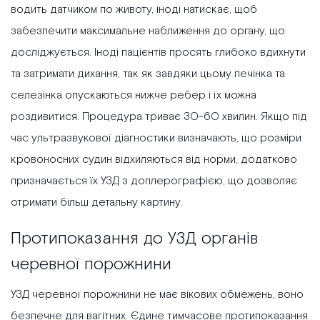
водить датчиком по животу, іноді натискає, щоб
забезпечити максимальне наближення до органу, що
досліджується. Іноді пацієнтів просять глибоко вдихнути
та затримати дихання, так як завдяки цьому печінка та
селезінка опускаються нижче ребер і їх можна
роздивитися. Процедура триває 30-60 хвилин. Якщо під
час ультразвукової діагностики визначають, що розміри
кровоносних судин відхиляються від норми, додатково
призначається їх УЗД з доплерографією, що дозволяє
отримати більш детальну картину.
Протипоказання до УЗД органів
черевної порожнини
УЗД черевної порожнини не має вікових обмежень, воно
безпечне для вагітних. Єдине тимчасове протипоказання