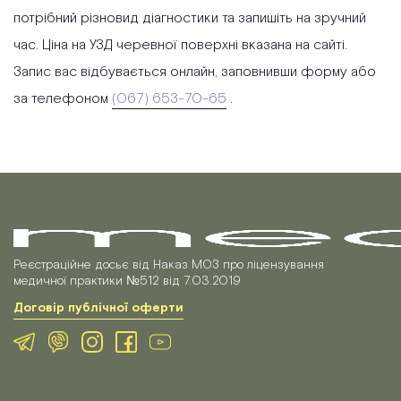
потрібний різновид діагностики та запишіть на зручний
час. Ціна на УЗД черевної поверхні вказана на сайті.
Запис вас відбувається онлайн, заповнивши форму або
за телефоном
(067) 653-70-65
.
Реєстраційне досьє від Наказ МОЗ про ліцензування
медичної практики №512 від 7.03.2019
Договір публічної оферти