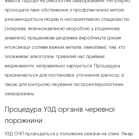
живота, підозрі на онкологічні захворювання. Регулярно
проходити таке обстеження з профілактичної метою
рекомендується людям із несприятливою спадковістю
(зокрема, жовчнокам’яною хворобою у родинному
анамнезі), працівникам шкідливих виробництв (ризик
інтоксикації солями важких металів, хімікатами), тим, хто
зловживає алкоголем, тривалий час приймає
медикаменти, неправильно харчується. Процедура
призначається для постановки, уточнення діагнозу, а
також для контролю лікування гастроентерологічних
захворювань.
Процедура УЗД органів черевної
порожнини
УЗД ОЧП проводиться у положенні лежачи на спині. Лікар