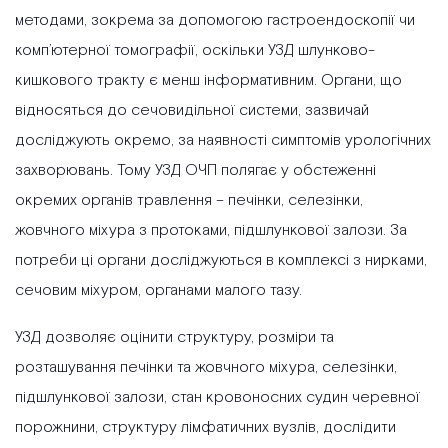
методами, зокрема за допомогою гастроендоскопії чи
комп’ютерної томографії, оскільки УЗД шлунково-
кишкового тракту є менш інформативним. Органи, що
відносяться до сечовидільної системи, зазвичай
досліджують окремо, за наявності симптомів урологічних
захворювань. Тому УЗД ОЧП полягає у обстеженні
окремих органів травлення – печінки, селезінки,
жовчного міхура з протоками, підшлункової залози. За
потреби ці органи досліджуються в комплексі з нирками,
сечовим міхуром, органами малого тазу.
УЗД дозволяє оцінити структуру, розміри та
розташування печінки та жовчного міхура, селезінки,
підшлункової залози, стан кровоносних судин черевної
порожнини, структуру лімфатичних вузлів, дослідити