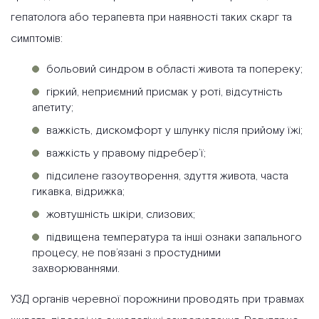
гепатолога або терапевта при наявності таких скарг та
симптомів:
больовий синдром в області живота та попереку;
гіркий, неприємний присмак у роті, відсутність
апетиту;
важкість, дискомфорт у шлунку після прийому їжі;
важкість у правому підребер’ї;
підсилене газоутворення, здуття живота, часта
гикавка, відрижка;
жовтушність шкіри, слизових;
підвищена температура та інші ознаки запального
процесу, не пов’язані з простудними
захворюваннями.
УЗД органів черевної порожнини проводять при травмах