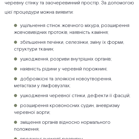
черевну стінку та заочеревинний простір. За допомогою
цієї процедури можна виявити:
ущільнення стінок жовчного міхура, розширення
жовчовивідних протоків, наявність каміння;
збільшення печінки, селезінки, зміну їх форми,
структури тканин;
ушкодження, розриви внутрішніх органів;
наявність рідини у черевній порожнині;
доброякісні та злоякісні новоутворення,
метастази у лімфовузлах;
ушкодження черевної стінки, дефекти її фасцій;
розширення кровоносних судин, аневризму
черевної аорти;
зміщення органів відносно нормального
положення;