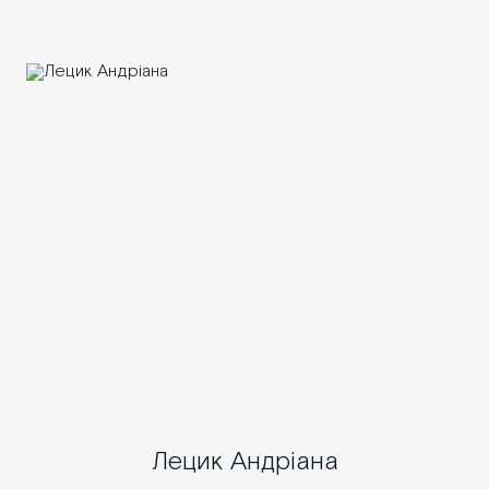
Лецик Андріана