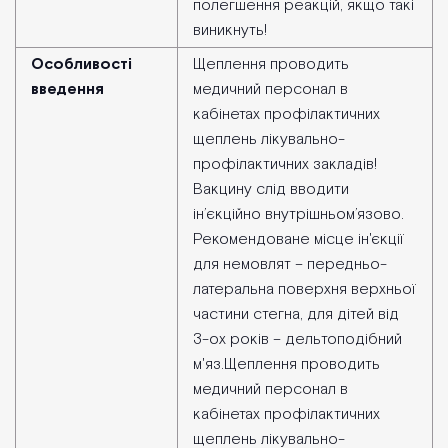
полегшення реакцій, якщо такі
виникнуть!
Особливості
Щеплення проводить
введення
медичний персонал в
кабінетах профілактичних
щеплень лікувально-
профілактичних закладів!
Вакцину слід вводити
ін’єкційно внутрішньом’язово.
Рекомендоване місце ін'єкції
для немовлят – передньо-
латеральна поверхня верхньої
частини стегна, для дітей від
3-ох років – дельтоподібний
м'яз.Щеплення проводить
медичний персонал в
кабінетах профілактичних
щеплень лікувально-