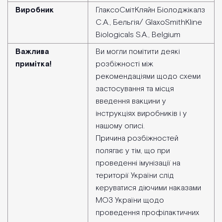
Виробник
ГлаксоСмітКляйн Біолоджікалз
С.А., Бельгія/ GlaxoSmithKline
Biologicals S.A., Belgium
Важлива
Ви могли помітити деякі
примітка!
розбіжності між
рекомендаціями щодо схеми
застосування та місця
введення вакцини у
інструкціях виробників і у
нашому описі.
Причина розбіжностей
полягає у тім, що при
проведенні імунізації на
території України слід
керуватися діючими наказами
МОЗ України щодо
проведення профілактичних