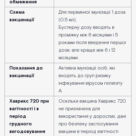
обмеження
Схема
Для первинної імунізації 1 доза
вакцинації
(0,5 мл),
Бустерну дозу вводять в
проміжку між 6 місяцями і 5
роками після введення першої
дози, але краще між 6 і 12
місяцями.
Показання до
Активна імунізації осіб, які
вакцинації
входять до груп ризику
інфікування вірусом гепатиту
А.
Хаврикс 720 при
Оскільки вакцина Хаврикс 720
вагітності і в
не призначена для
період
використання у дорослих, дані
грудного
про безпеку застосування
вигодовування
вакцини в період вагітності