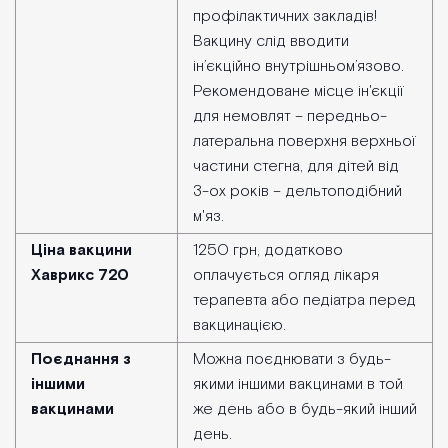
профілактичних закладів!
Вакцину слід вводити
ін’єкційно внутрішньом’язово.
Рекомендоване місце ін'єкції
для немовлят – передньо-
латеральна поверхня верхньої
частини стегна, для дітей від
3-ох років – дельтоподібний
м'яз.
Ціна вакцини
1250 грн, додатково
Хаврикс 720
оплачується огляд лікаря
терапевта або педіатра перед
вакцинацією.
Поєднання з
Можна поєднювати з будь-
іншими
якими іншими вакцинами в той
вакцинами
же день або в будь-який інший
день.