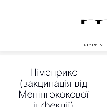
НАПРЯМИ
Medialt
Вакцинація
Німенрикс (вакцинація від Менінгококової і
Німенрикс
(вакцинація від
Менінгококової
інфекції)