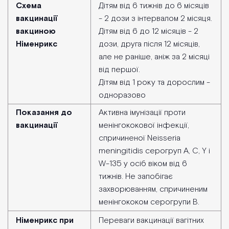
Схема
Дітям від 6 тижнів до 6 місяців
вакцинації
- 2 дози з інтервалом 2 місяця.
вакциною
Дітям від 6 до 12 місяців - 2
Німенрикс
дози, друга після 12 місяців,
але не раніше, аніж за 2 місяці
від першої.
Дітям від 1 року та дорослим -
одноразово
Показання до
Активна імунізації проти
вакцинації
менінгококової інфекції,
спричиненої Neisseria
meningitidіs серогруп A, C, Y і
W-135 у осіб віком від 6
тижнів. Не запобігає
захворюванням, спричиненим
менінгококом серогрупи В.
Німенрикс при
Переваги вакцинації вагітних