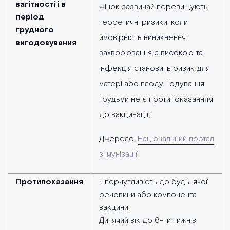
вагітності і в
жінок зазвичай перевищують
період
теоретичні ризики, коли
грудного
ймовірність виникнення
вигодовування
захворювання є високою та
інфекція становить ризик для
матері або плоду. Годування
грудьми не є протипоказанням
до вакцинації.
Джерело:
Національний портал
з імунізації
Протипоказання
Гіперчутливість до будь-якої
речовини або компонента
вакцини.
Дитячий вік до 6-ти тижнів.