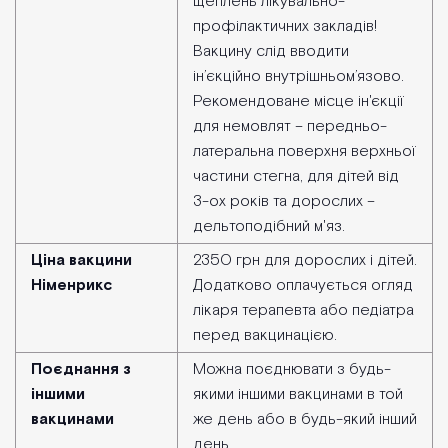
щеплень лікувально-
профілактичних закладів!
Вакцину слід вводити
ін’єкційно внутрішньом’язово.
Рекомендоване місце ін'єкції
для немовлят – передньо-
латеральна поверхня верхньої
частини стегна, для дітей від
3-ох років та дорослих –
дельтоподібний м'яз.
Ціна вакцини
2350 грн для дорослих і дітей.
Німенрикс
Додатково оплачується огляд
лікаря терапевта або педіатра
перед вакцинацією.
Поєднання з
Можна поєднювати з будь-
іншими
якими іншими вакцинами в той
вакцинами
же день або в будь-який інший
день.