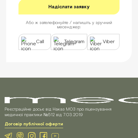
Або ж зателефонуйте / напишіть у зручний
месенджер:
Call
Telegram
Viber
Реєстраційне досьє від Наказ МОЗ про ліцензування
медичної практики №512 від 7.03.2019
Договір публічної оферти