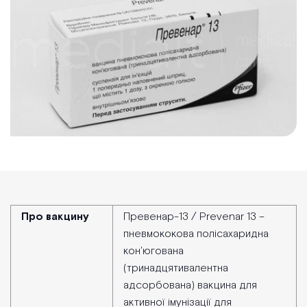
Про вакцину
Превенар-13 / Prevenar 13 –
пневмококова полісахаридна
кон'югована
(тринадцятивалентна
адсорбована) вакцина для
активної імунізації для