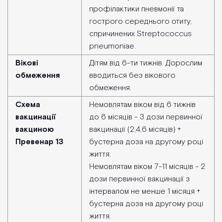
профілактики пневмонії та
гострого середнього отиту,
спричинених Streptococcus
pneumoniae.
Вікові
Дітям від 6-ти тижнів. Дорослим
обмеження
вводиться без вікового
обмеження.
Схема
Немовлятам віком від 6 тижнів
вакцинації
до 6 місяців - 3 дози первинної
вакциною
вакцинації (2,4,6 місяців) +
Превенар 13
бустерна доза на другому році
життя.
Немовлятам віком 7-11 місяців - 2
дози первинної вакцинації з
інтервалом не менше 1 місяця +
бустерна доза на другому році
життя.