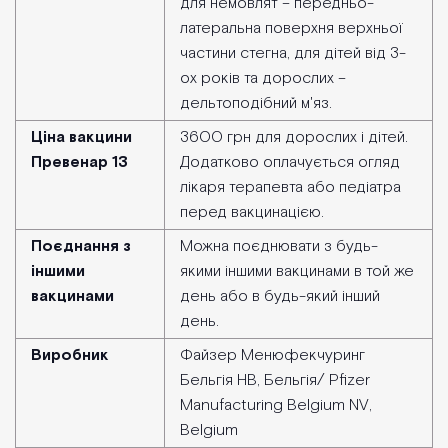
для немовлят – передньо-
латеральна поверхня верхньої
частини стегна, для дітей від 3-
ох років та дорослих –
дельтоподібний м'яз.
Ціна вакцини
3600 грн для дорослих і дітей.
Превенар 13
Додатково оплачується огляд
лікаря терапевта або педіатра
перед вакцинацією.
Поєднання з
Можна поєднювати з будь-
іншими
якими іншими вакцинами в той же
вакцинами
день або в будь-який інший
день.
Виробник
Файзер Менюфекчуринг
Бельгія НВ, Бельгія/ Pfizer
Manufacturing Belgium NV,
Belgium