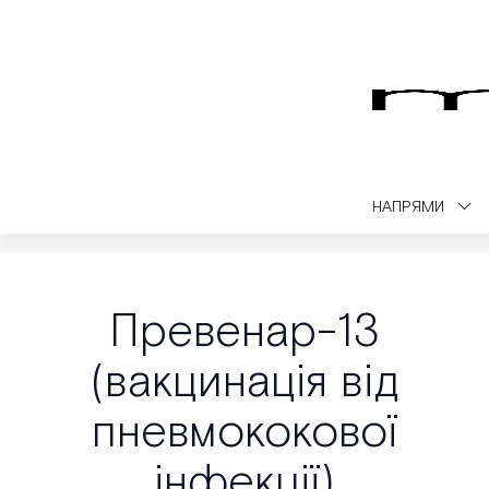
НАПРЯМИ
Medialt
Вакцинація
Превенар-13 (вакцинація від пневмококової
Превенар-13
(вакцинація від
пневмококової
інфекції)