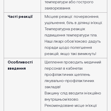
температури або гострого
захворювання.
Часті реакції
Місцеві реакції: почервоніння,
ущільнення, біль в ділянці ін'єкції.
Температурна реакція:
підвищення температури тіла.
Наші лікарі обов'язково дадуть
поради щодо полегшення
реакцій, якщо такі виникнуть!
Особливості
Щеплення проводить медичний
введення
персонал в кабінетах
профілактичних щеплень
лікувально-профілактичних
закладів!
Вакцину слід вводити ін’єкційно
внутрішньом’язово.
Рекомендоване місце ін'єкції