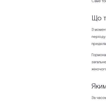
Саме то
Що т
З момен
періоду.
предклі
Гормона
загальне
жіночого
Яким
За часом