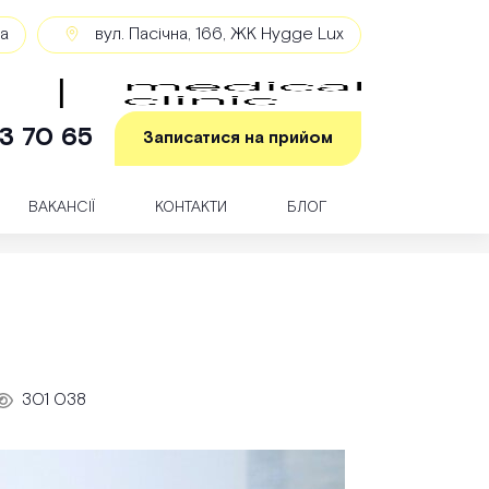
ка
вул. Пасічна, 166, ЖК Hygge Lux
3 70 65
Записатися на прийом
ВАКАНСІЇ
КОНТАКТИ
БЛОГ
301 038