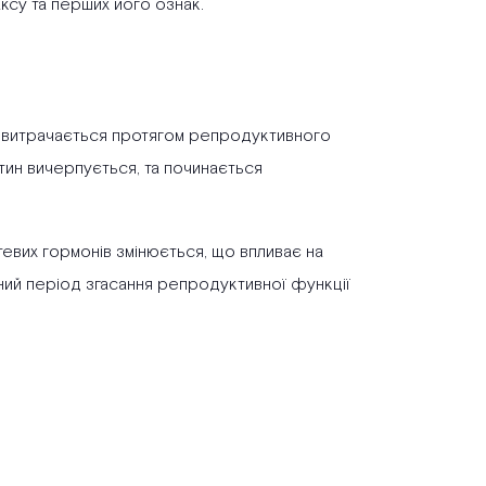
ксу та перших його ознак.
й витрачається протягом репродуктивного
ітин вичерпується, та починається
евих гормонів змінюється, що впливає на
ічний період згасання репродуктивної функції