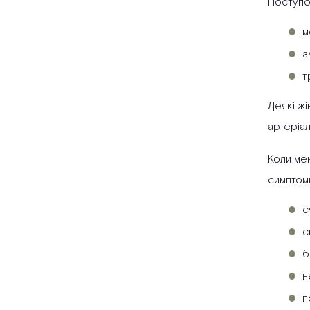
Поступо
м
з
т
Деякі жі
артеріал
Коли мен
симптом
с
с
б
н
п