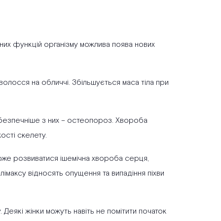
сних функцій організму можлива поява нових
волосся на обличчі. Збільшується маса тіла при
ебезпечніше з них – остеопороз. Хвороба
ості скелету.
Може розвиватися ішемічна хвороба серця,
клімаксу відносять опущення та випадіння піхви
 Деякі жінки можуть навіть не помітити початок