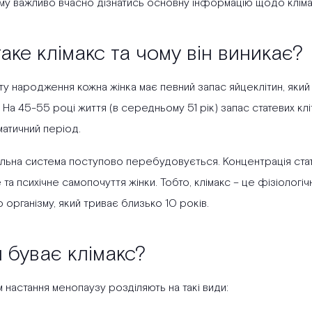
му важливо вчасно дізнатись основну інформацію щодо кліма
аке клімакс та чому він виникає?
ту народження кожна жінка має певний запас яйцеклітин, яки
 На 45-55 році життя (в середньому 51 рік) запас статевих кл
матичний період.
льна система поступово перебудовується. Концентрація стат
 та психічне самопочуття жінки. Тобто, клімакс – це фізіолог
 організму, який триває близько 10 років.
 буває клімакс?
 настання менопаузу розділяють на такі види: