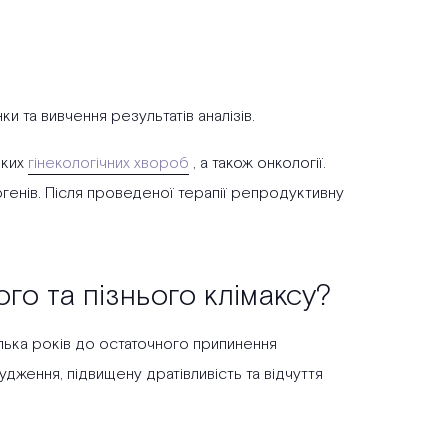
и та вивчення результатів аналізів.
яких
гінекологічних хвороб
, а також онкології.
огенів. Після проведеної терапії репродуктивну
о та пізнього клімаксу?
лька років до остаточного припинення
удження, підвищену дратівливість та відчуття