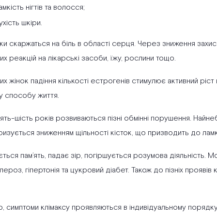
амкість нігтів та волосся;
ухість шкіри.
нки скаржаться на біль в області серця. Через зниження захи
их реакцій на лікарські засоби, їжу, рослини тощо.
х жінок падіння кількості естрогенів стимулює активний ріст 
у способу життя.
’ять-шість років розвиваються пізні обмінні порушення. Найн
ризується зниженням щільності кісток, що призводить до ламк
ться пам’ять, падає зір, погіршується розумова діяльність. 
ероз, гіпертонія та цукровий діабет. Також до пізніх проявів 
, симптоми клімаксу проявляються в індивідуальному порядку.