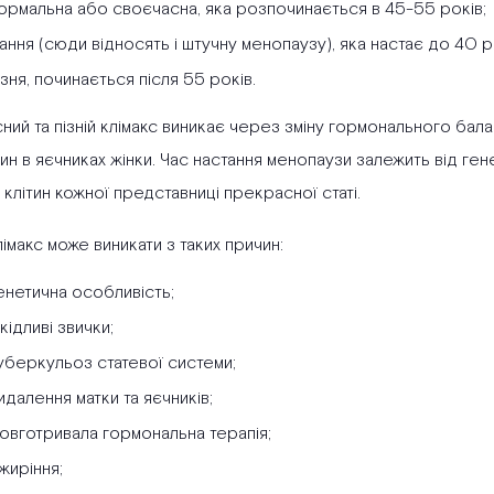
ормальна або своєчасна, яка розпочинається в 45-55 років;
ання (сюди відносять і штучну менопаузу), яка настає до 40 р
ізня, починається після 55 років.
ий та пізній клімакс виникає через зміну гормонального бал
ин в яєчниках жінки. Час настання менопаузи залежить від ген
 клітин кожної представниці прекрасної статі.
лімакс може виникати з таких причин:
енетична особливість;
кідливі звички;
уберкульоз статевої системи;
идалення матки та яєчників;
овготривала гормональна терапія;
жиріння;