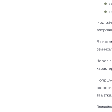
л
с
Іноді жі
алергічн
В окреми
звичном
Через п
характе
Погіршує
атероскл
та матки.
Звичайно