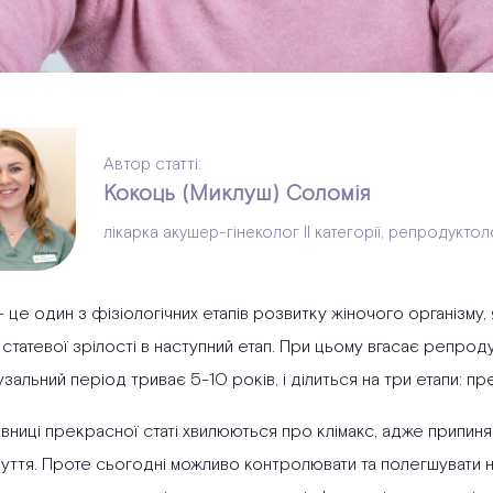
Автор статті:
Кокоць (Миклуш) Соломія
лікарка акушер-гінеколог ІІ категорії, репродукто
– це один з фізіологічних етапів розвитку жіночого організм
статевої зрілості в наступний етап. При цьому вгасає репрод
альний період триває 5-10 років, і ділиться на три етапи: пр
вниці прекрасної статі хвилюються про клімакс, адже припиня
уття. Проте сьогодні можливо контролювати та полегшувати 