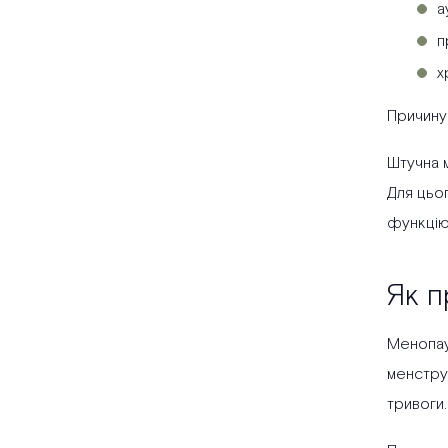
а
п
х
Причину 
Штучна 
Для цьог
функцію
Як п
Менопау
менструа
тривоги.