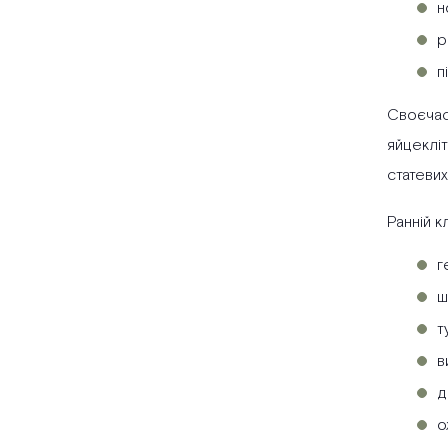
н
р
п
Своєчасн
яйцекліт
статевих
Ранній к
г
ш
т
в
д
о