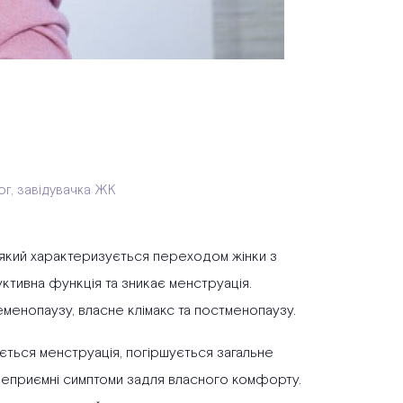
лог, завідувачка ЖК
у, який характеризується переходом жінки з
уктивна функція та зникає менструація.
еменопаузу, власне клімакс та постменопаузу.
ється менструація, погіршується загальне
неприємні симптоми задля власного комфорту.