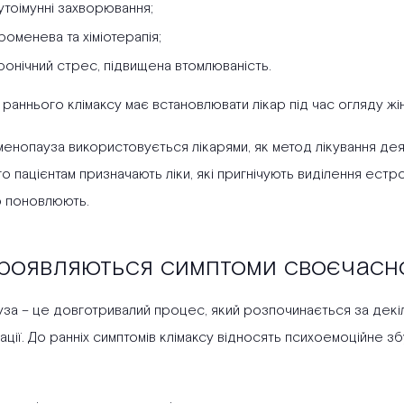
утоімунні захворювання;
роменева та хіміотерапія;
ронічний стрес, підвищена втомлюваність.
раннього клімаксу має встановлювати лікар під час огляду жінк
менопауза використовується лікарями, як метод лікування де
о пацієнтам призначають ліки, які пригнічують виділення естр
 поновлюють.
роявляються симптоми своєчасног
за – це довготривалий процес, який розпочинається за декі
ції. До ранніх симптомів клімаксу відносять психоемоційне зб