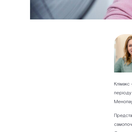
Клімакс 
періоду 
Менопауз
Предста
самопоч