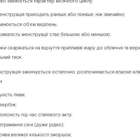
во змінюється характер місячного циклу:
енструація приходить раніше або пізніше, ніж звичайно;
мінюється об’єм виділень;
ривалість менструації стає більшою або меншою.
нки скаржаться на відчуття припливів жару до обличчя та верх
ьний тиск.
струація закінчується остаточно, розпочинається власне клім
и:
ухість піхви;
вербіж;
олісність під час статевого акту;
етримання сечі (дуже рідко);
оява великої кількості зморшок;