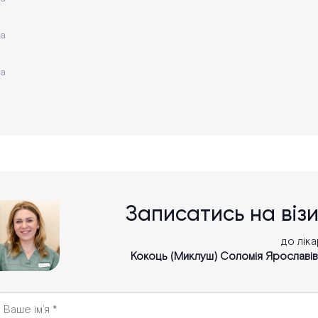
Записатись на віз
до лік
Кокоць (Миклуш) Соломія Ярославів