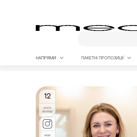
НАПРЯМИ
ПАКЕТНІ ПРОПОЗИЦІЇ
Medialt
Лікарі
Кокоць (Миклуш) Соломія
12
років
досвіду
веде