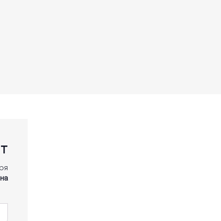
ит
аря
на