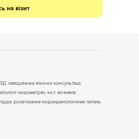
ь на візит
ЗД, завідувачка жіночої консультації.
тології ендометрію, кіст яєчників,
ліддя, розв'язання ендокринологічних питань