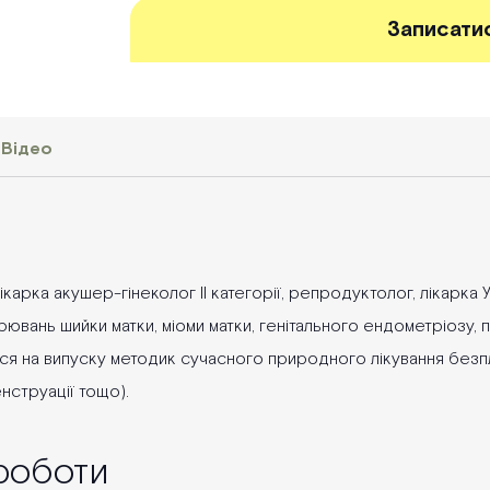
Записатис
Відео
ікарка акушер-гінеколог ІІ категорії, репродуктолог, лікарка У
ювань шийки матки, міоми матки, генітального ендометріозу, па
ься на випуску методик сучасного природного лікування безп
енструації тощо).
роботи