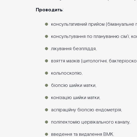
Проводить
:
консультативний прийом (бімануальне г
консультування по плануванню сім'ї, ко
лікування безпліддя,
взяття мазків (цитологічні, бактеріоскоп
кольпоскопію,
біопсію шийки матки,
конізацію шийки матки,
аспіраційну біопсію ендометрія,
поліпектомію цервікального каналу,
введення та видалення ВМК.