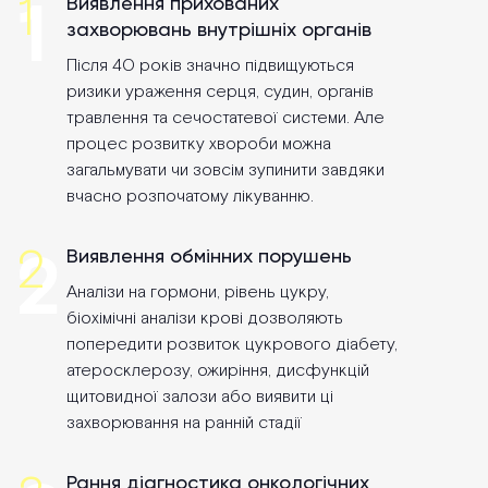
1
1
Виявлення прихованих
захворювань внутрішніх органів
Після 40 років значно підвищуються
ризики ураження серця, судин, органів
травлення та сечостатевої системи. Але
процес розвитку хвороби можна
загальмувати чи зовсім зупинити завдяки
вчасно розпочатому лікуванню.
2
2
Виявлення обмінних порушень
Аналізи на гормони, рівень цукру,
біохімічні аналізи крові дозволяють
попередити розвиток цукрового діабету,
атеросклерозу, ожиріння, дисфункцій
щитовидної залози або виявити ці
захворювання на ранній стадії
Рання діагностика онкологічних