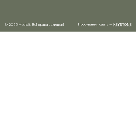
Просування сайту —
© 2026 Medialt. Всі права захищені
KEYSTONE