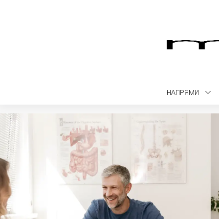
НАПРЯМИ
Medialt
Чекапи
Чекап для чоловіків (40+)