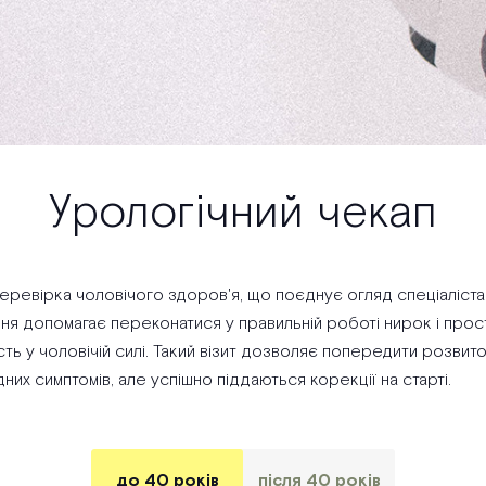
Урологічний чекап
еревірка чоловічого здоров'я, що поєднує огляд спеціаліста,
ня допомагає переконатися у правильній роботі нирок і прост
ть у чоловічій силі. Такий візит дозволяє попередити розвито
них симптомів, але успішно піддаються корекції на старті.
до 40 років
після 40 років