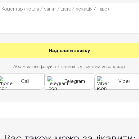
Або ж зателефонуйте / напишіть у зручний месенджер:
Call
Telegram
Viber
Вас також може зацікавити: