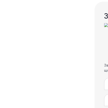
З
За
що