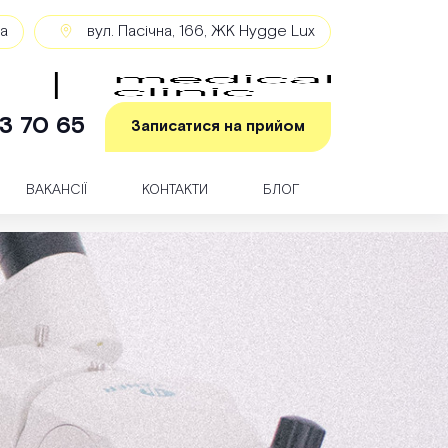
ка
вул. Пасічна, 166, ЖК Hygge Lux
3 70 65
Записатися на прийом
ВАКАНСІЇ
КОНТАКТИ
БЛОГ