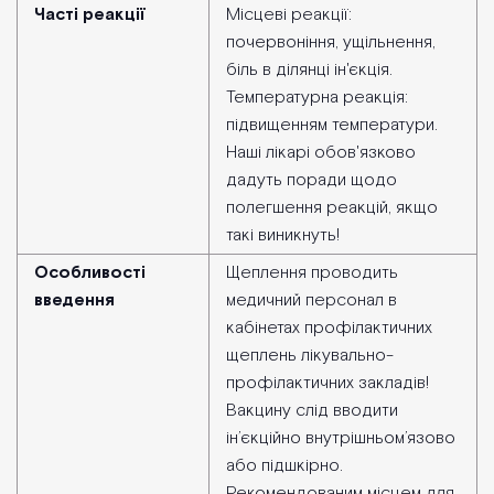
Часті реакції
Місцеві реакції:
почервоніння, ущільнення,
біль в ділянці ін'єкція.
Температурна реакція:
підвищенням температури.
Наші лікарі обов'язково
дадуть поради щодо
полегшення реакцій, якщо
такі виникнуть!
Особливості
Щеплення проводить
введення
медичний персонал в
кабінетах профілактичних
щеплень лікувально-
профілактичних закладів!
Вакцину слід вводити
ін’єкційно внутрішньом’язово
або підшкірно.
Рекомендованим місцем для