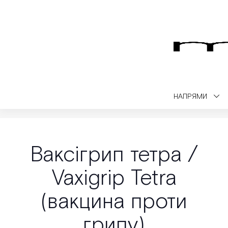
НАПРЯМИ
Medialt
Вакцинація
Ваксігрип тетра / Vaxigrip Tetra (вакцина пр
Ваксігрип тетра /
Vaxigrip Tetra
(вакцина проти
грипу)