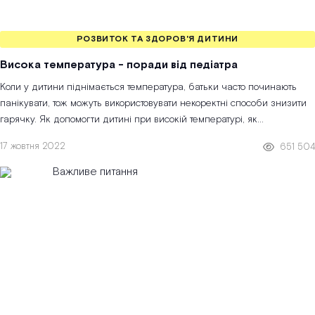
РОЗВИТОК ТА ЗДОРОВ'Я ДИТИНИ
Висока температура - поради від педіатра
Коли у дитини піднімається температура, батьки часто починають
панікувати, тож можуть використовувати некоректні способи знизити
гарячку. Як допомогти дитині при високій температурі, як
використовуват...
17 жовтня 2022
651 504