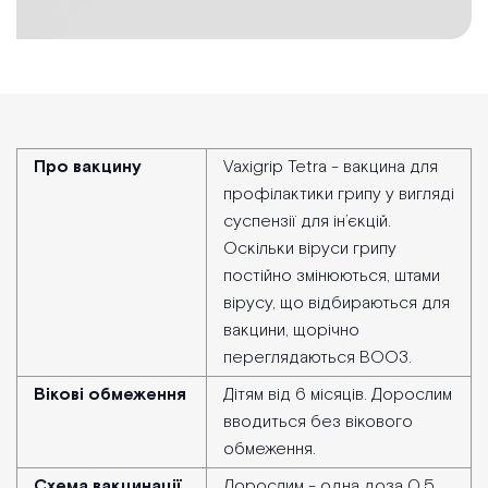
Про вакцину
Vaxigrip Tetra - вакцина для
профілактики грипу у вигляді
суспензії для ін’єкцій.
Оскільки віруси грипу
постійно змінюються, штами
вірусу, що відбираються для
вакцини, щорічно
переглядаються ВООЗ.
Вікові обмеження
Дітям від 6 місяців. Дорослим
вводиться без вікового
обмеження.
Схема вакцинації
Дорослим - одна доза 0.5