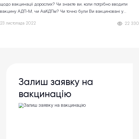
щодо вакцинації дорослих? Чи знаєте ви, коли потрібно вводити
вакцину АДП-М, чи АaКДПм? Чи точно були Ви вакциновані у
дитинстві? А я...
23 листопада 2022
22 330
Залиш заявку на
вакцинацію