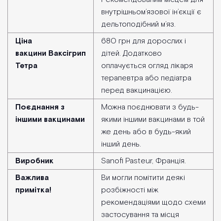
внутрішньом’язової ін’єкції є
дельтоподібний м’яз.
Ціна
680 грн для дорослих і
вакцини Ваксігрип
дітей. Додатково
Тетра
оплачується огляд лікаря
терапевтра або педіатра
перед вакцинацією.
Поєднання з
Можна поєднювати з будь-
іншими вакцинами
якими іншими вакцинами в той
же день або в будь-який
інший день.
Виробник
Sanofi Pasteur, Франція.
Важлива
Ви могли помітити деякі
примітка!
розбіжності між
рекомендаціями щодо схеми
застосування та місця