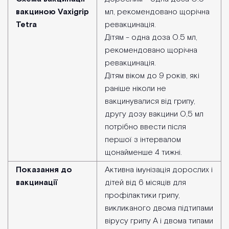
вакциною Vaxigrip
мл, рекомендовано щорічна
Tetra
ревакцинація.
Дітям - одна доза 0.5 мл,
рекомендовано щорічна
ревакцинація.
Дітям віком до 9 років, які
раніше ніколи не
вакцинувалися від грипу,
другу дозу вакцини 0,5 мл
потрібно ввести після
першої з інтервалом
щонайменше 4 тижні.
Показання до
Активна імунізація дорослих і
вакцинації
дітей від 6 місяців для
профілактики грипу,
викликаного двома підтипами
вірусу грипу А і двома типами