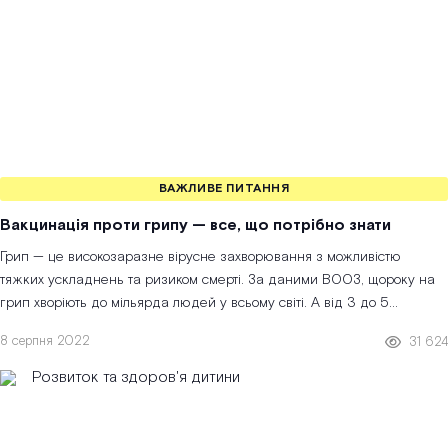
ВАЖЛИВЕ ПИТАННЯ
Вакцинація проти грипу — все, що потрібно знати
Грип — це високозаразне вірусне захворювання з можливістю
тяжких ускладнень та ризиком смерті. За даними ВООЗ, щороку на
грип хворіють до мільярда людей у всьому світі. А від 3 до 5
мільйонів осіб — п...
8 серпня 2022
31 624