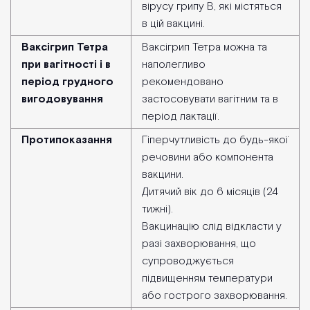
вірусу грипу В, які містяться
в цій вакцині.
Ваксігрип Тетра
Ваксігрип Тетра можна та
при вагітності і в
наполегливо
період грудного
рекомендовано
вигодовування
застосовувати вагітним та в
період лактації.
Протипоказання
Гіперчутливість до будь-якої
речовини або компонента
вакцини.
Дитячий вік до 6 місяців (24
тижні).
Вакцинацію слід відкласти у
разі захворювання, що
супроводжується
підвищенням температури
або гострого захворювання.