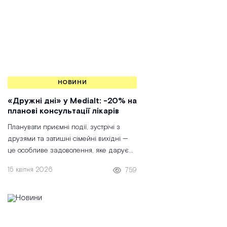
НОВИНИ
«Дружні дні» у Medialt: -20% на
планові консультації лікарів
Планувати приємні події, зустрічі з
друзями та затишні сімейні вихідні —
це особливе задоволення, яке дарує
нам відчуття стабільності. Ми у
15 квітня 2026
759
медичному центрі Medialt переконані:
плановий візит до