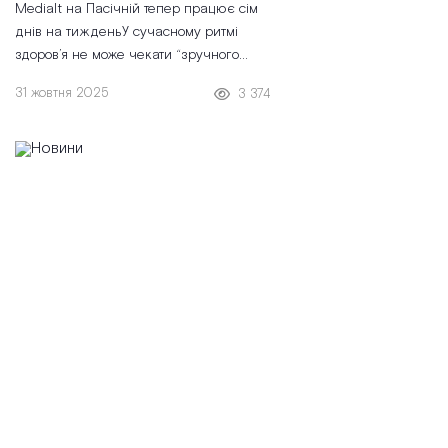
Medialt на Пасічній тепер працює сім
днів на тижденьУ сучасному ритмі
здоров’я не може чекати “зручного
часу”, а потреби наших пацієнтів - тим
31 жовтня 2025
3 374
паче. Ми в Medialt розуміємо,
наскільки важливо мати