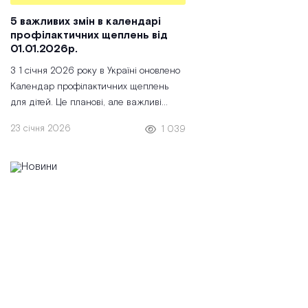
5 важливих змін в календарі
профілактичних щеплень від
01.01.2026р.
З 1 січня 2026 року в Україні оновлено
Календар профілактичних щеплень
для дітей. Це планові, але важливі
зміни, які стосуються схем введення
23 січня 2026
1 039
вакцин, інтервалів між щепленнями та
віку проведення