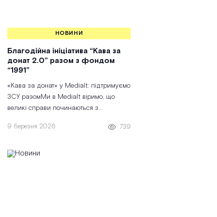
НОВИНИ
Благодійна ініціатива “Кава за
донат 2.0” разом з фондом
“1991”
«Кава за донат» у Medialt: підтримуємо
ЗСУ разомМи в Medialt віримо, що
великі справи починаються з
маленьких щоденних звичок. Саме
9 березня 2026
739
тому у 2026 році ми продовжуємо
нашу ініціативу «Кава за