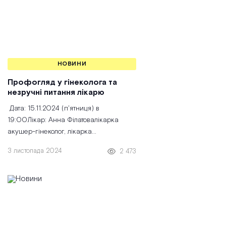
НОВИНИ
Профогляд у гінеколога та
незручні питання лікарю
Дата: 15.11.2024 (п'ятниця) в
19:00Лікар: Анна Філатовалікарка
акушер-гінеколог, лікарка
УЗД. Спеціалізується на діагностиці та
3 листопада 2024
2 473
лікуванні захворювань жіночої
репродуктивної