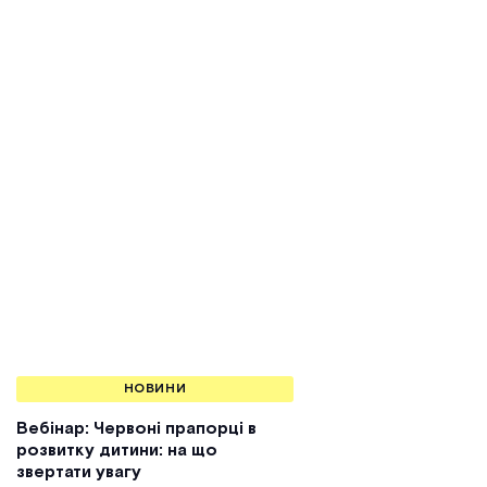
НОВИНИ
Вебінар: Червоні прапорці в
розвитку дитини: на що
звертати увагу