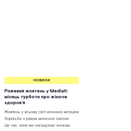
НОВИНИ
Рожевий жовтень у Medialt:
місяць турботи про жіноче
здоров’я
Жовтень у всьому світі визнано місяцем
боротьби з раком молочної залози.
Це час, коли ми нагадуємо жінкам: