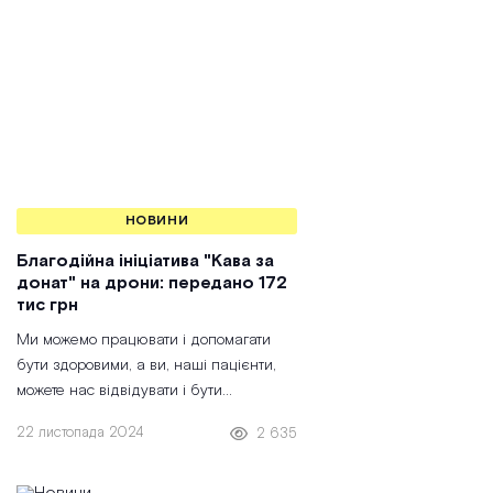
НОВИНИ
Благодійна ініціатива "Кава за
донат" на дрони: передано 172
тис грн
Ми можемо працювати і допомагати
бути здоровими, а ви, наші пацієнти,
можете нас відвідувати і бути
здоровими тільки завдяки тим, хто нас
22 листопада 2024
2 635
захищає на фронті. Тому, разом з ГО
РОБИМО ми