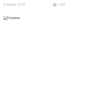
своєчасна профілактика рятує життя.
8 жовтня 2025
1 413
Щороку понад 2,3 млн жінок отримують
цей