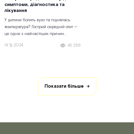
симптоми, діагностика та
лікування
У дитини болить вухо та піднялась
температура? Гострий середній отит —
це одна з найчастіших причин
звернення до дитячого ЛОРа в Medialt.
14 Тр 2024
45 256
Таке захворювання може виникати, як
ускладнення ГРВІ. У
Показати більше