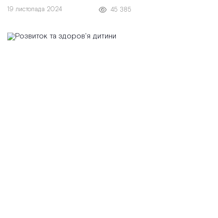
суміш, яких вже не достатньо для
19 листопада 2024
45 385
задоволення харчових потреб. Цей
процес вчить дитину