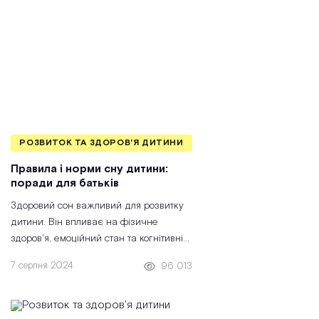
РОЗВИТОК ТА ЗДОРОВ'Я ДИТИНИ
Правила і норми сну дитини:
поради для батьків
Здоровий сон важливий для розвитку
дитини. Він впливає на фізичне
здоров'я, емоційний стан та когнітивні
здібності малюка. Неправильні умови
7 серпня 2024
96 013
сну або його регулярна нестача
можуть призвести до