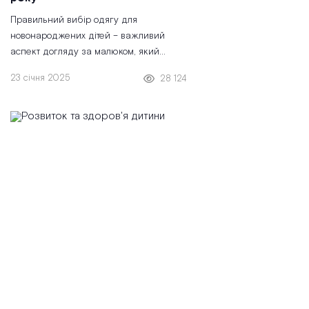
Правильний вибір одягу для
новонароджених дітей – важливий
аспект догляду за малюком, який
впливає на комфорт і здоров'я.
23 січня 2025
28 124
Немовлята ще не вміють самостійно
регулювати температуру тіла, тому