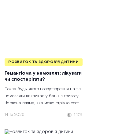
РОЗВИТОК ТА ЗДОРОВ'Я ДИТИНИ
Гемангіома у немовлят: лікувати
чи спостерігати?
Поява будь-якого новоутворення на тілі
немовляти викликає у батьків тривогу.
Червона пляма, яка може стрімко рости,
часто стає причиною паніки. Проте
14 Тр 2026
1 107
сучасна медицина розглядає
гемангіоми через призму