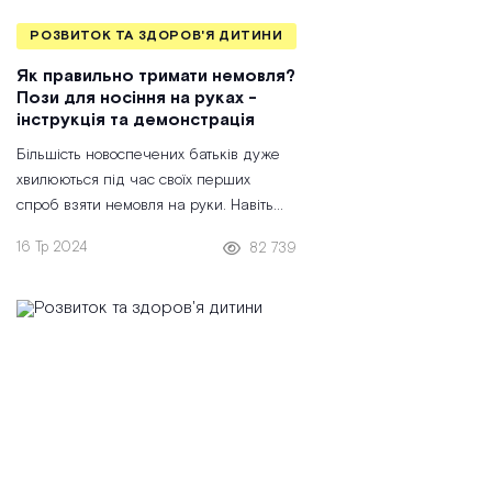
РОЗВИТОК ТА ЗДОРОВ'Я ДИТИНИ
Як правильно тримати немовля?
Пози для носіння на руках -
інструкція та демонстрація
Більшість новоспечених батьків дуже
хвилюються під час своїх перших
спроб взяти немовля на руки. Навіть
батьки, для яких це вже не перша
16 Тр 2024
82 739
дитина, часто забувають, як носили
своїх старших малюків. Тож