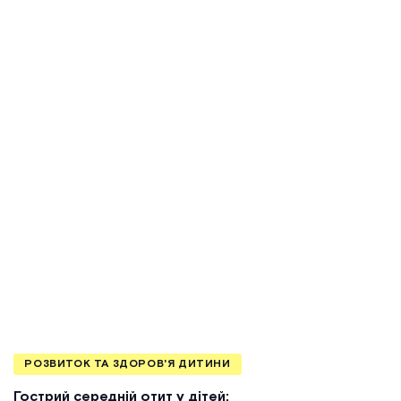
РОЗВИТОК ТА ЗДОРОВ'Я ДИТИНИ
Гострий середній отит у дітей: