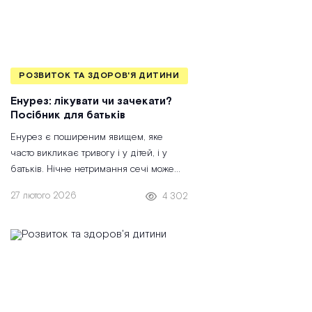
РОЗВИТОК ТА ЗДОРОВ'Я ДИТИНИ
Енурез: лікувати чи зачекати?
Посібник для батьків
Енурез є поширеним явищем, яке
часто викликає тривогу і у дітей, і у
батьків. Нічне нетримання сечі може
впливати на самооцінку, сон та
27 лютого 2026
4 302
загальне самопочуття дитини, а також
створює багато незручностей