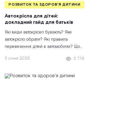
РОЗВИТОК ТА ЗДОРОВ'Я ДИТИНИ
Автокрісла для дітей:
докладний гайд для батьків
Які види автокрісел бувають? Яке
автокрісло обрати? Які правила
перевезення дітей в автомобілях? Що
не можна робити? - питання, які часто
5 січня 2026
3 776
виникають у батьків, коли ми говоримо
про автокрісла.