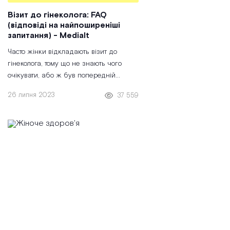
Візит до гінеколога: FAQ
(відповіді на найпоширеніші
запитання) - Medialt
Часто жінки відкладають візит до
гінеколога, тому що не знають чого
очікувати, або ж був попередній
негативний досвід. Для нас важливо,
26 липня 2023
37 559
щоб на прийомі жінка почувала себе
максимально безпечно та