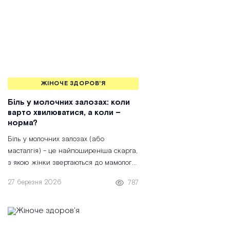
ЖІНОЧЕ ЗДОРОВ'Я
Біль у молочних залозах: коли
варто хвилюватися, а коли –
норма?
Біль у молочних залозах (або
масталгія) - це найпоширеніша скарга,
з якою жінки звертаються до мамолога.
За статистикою, понад 70% жінок хоча
27 березня 2026
787
б раз у житті відчували дискомфорт у
грудях. Найчастіше