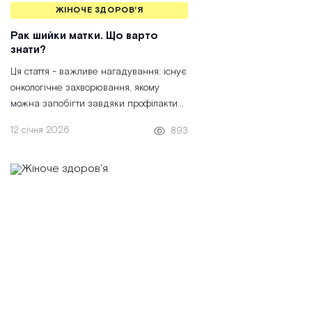
ЖІНОЧЕ ЗДОРОВ'Я
Рак шийки матки. Що варто
знати?
Ця стаття - важливе нагадування: існує
онкологічне захворювання, якому
можна запобігти завдяки профілактиці
та своєчасній діагностиці. Рак шийки
12 січня 2026
893
матки (РШМ) залишається одним із
найпоширеніших