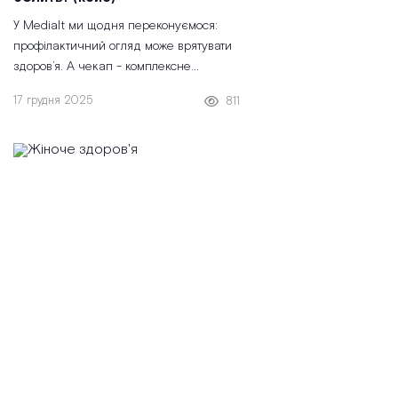
У Medialt ми щодня переконуємося:
профілактичний огляд може врятувати
здоров’я. А чекап - комплексне
профілактичне обстеження - чи не
17 грудня 2025
811
найлегший спосіб вчасно виявити
захворювання, навіть коли