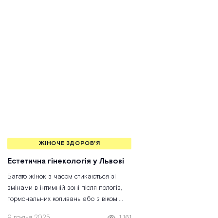
ЖІНОЧЕ ЗДОРОВ'Я
Естетична гінекологія у Львові
Багато жінок з часом стикаються зі
змінами в інтимній зоні після пологів,
гормональних коливань або з віком.
Дискомфорт, зниження чутливості чи
9 грудня 2025