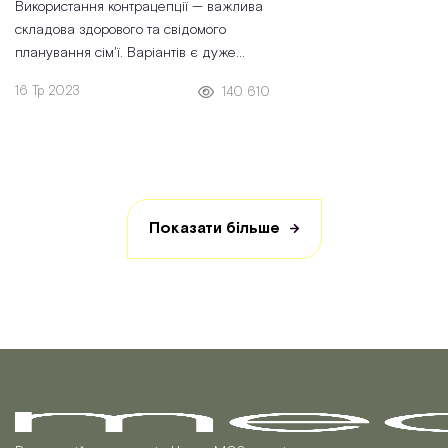
Використання контрацепції — важлива
складова здорового та свідомого
планування сім'ї. Варіантів є дуже
багато, тож у цій статті ми розповімо про
16 Тр 2023
140 610
методи контрацепції, розглянемо, які
переваги
Показати більше