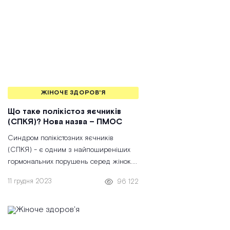
ЖІНОЧЕ ЗДОРОВ'Я
Що таке полікістоз яєчників
(СПКЯ)? Нова назва – ПМОС
Синдром полікістозних яєчників
(СПКЯ) - є одним з найпоширеніших
гормональних порушень серед жінок.
За оцінками Всесвітньої організації
11 грудня 2023
96 122
охорони здоров'я,