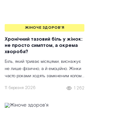
ЖІНОЧЕ ЗДОРОВ'Я
Хронічний тазовий біль у жінок:
не просто симптом, а окрема
хвороба?
Біль, який триває місяцями, виснажує
не лише фізично, а й емоційно. Жінки
часто роками ходять замкненим колом:
від гінеколога до уролога, потім до
11 березня 2026
1 262
невролога, а врешті чують пораду
«лікувати голову».