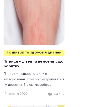
РОЗВИТОК ТА ЗДОРОВ'Я ДИТИНИ
Пітниця у дітей та немовлят: що
робити?
Пітниця — поширене дитяче
захворювання, хоча зрідка трапляється
і у дорослих. З цією хворобою
стикаються більшість новоспечених
16 вересня 2022
174 592
батьків, оскільки потові залози
новонароджених діток ще розвинені