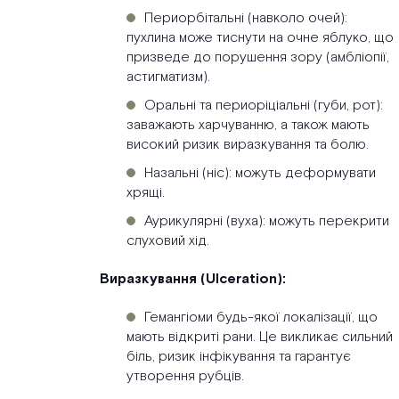
Периорбітальні (навколо очей):
пухлина може тиснути на очне яблуко, що
призведе до порушення зору (амбліопії,
астигматизм).
Оральні та периоріціальні (губи, рот):
заважають харчуванню, а також мають
високий ризик виразкування та болю.
Назальні (ніс): можуть деформувати
хрящі.
Аурикулярні (вуха): можуть перекрити
слуховий хід.
Виразкування (Ulceration):
Гемангіоми будь-якої локалізації, що
мають відкриті рани. Це викликає сильний
біль, ризик інфікування та гарантує
утворення рубців.