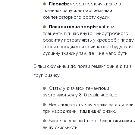
Гіпоксія:
через нестачу кисню в
тканинах запускається механізм
компенсаторного росту судин.
Плацентарна теорія:
клітини
плаценти під час внутрішньоутробного
розвитку потрапляють у кровообіг плоду
і після народження починають «будувати»
судинну тканину там, де її не мало бути.
Більш схильними до появи гемангіоми є діти з
груп ризику:
Стать: у дівчаток гемангіоми
зустрічаються у 3–5 разів частіше.
Недоношеність: чим менша вага дитини
при народженні, тим вищий ризик.
Багатоплідна вагітність: близнюки мають
вищу схильність.