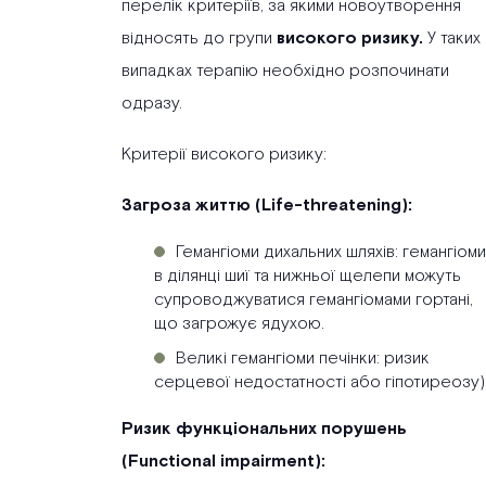
перелік критеріїв, за якими новоутворення
відносять до групи
високого ризику.
У таких
випадках терапію необхідно розпочинати
одразу.
Критерії високого ризику:
Загроза життю (Life-threatening):
Гемангіоми дихальних шляхів: гемангіоми
в ділянці шиї та нижньої щелепи можуть
супроводжуватися гемангіомами гортані,
що загрожує ядухою.
Великі гемангіоми печінки: ризик
серцевої недостатності або гіпотиреозу)
Ризик функціональних порушень
(Functional impairment):