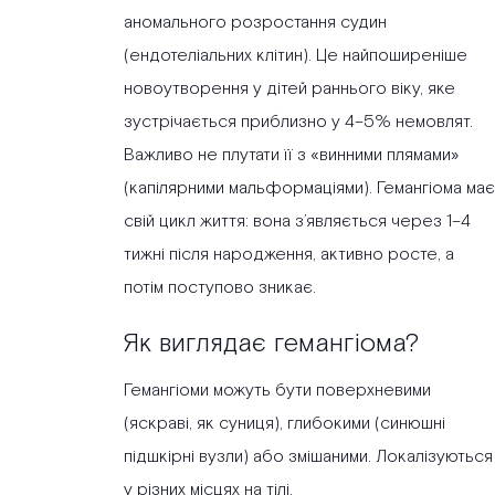
аномального розростання судин
(ендотеліальних клітин). Це найпоширеніше
новоутворення у дітей раннього віку, яке
зустрічається приблизно у 4–5% немовлят.
Важливо не плутати її з «винними плямами»
(капілярними мальформаціями). Гемангіома має
свій цикл життя: вона з’являється через 1–4
тижні після народження, активно росте, а
потім поступово зникає.
Як виглядає гемангіома?
Гемангіоми можуть бути поверхневими
(яскраві, як суниця), глибокими (синюшні
підшкірні вузли) або змішаними. Локалізуються
у різних місцях на тілі.