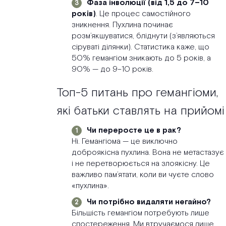
Фаза інволюції (від 1,5 до 7–10
років)
. Це процес самостійного
зникнення. Пухлина починає
розм’якшуватися, бліднути (з’являються
сіруваті ділянки). Статистика каже, що
50% гемангіом зникають до 5 років, а
90% — до 9–10 років.
Топ-5 питань про гемангіоми,
які батьки ставлять на прийомі
Чи переросте це в рак?
Ні. Гемангіома — це виключно
доброякісна пухлина. Вона не метастазує
і не перетворюється на злоякісну. Це
важливо пам’ятати, коли ви чуєте слово
«пухлина».
Чи потрібно видаляти негайно?
Більшість гемангіом потребують лише
спостереження. Ми втручаємося лише