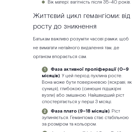
Вік матері: вагітність після 35–40 років.
Життєвий цикл гемангіоми: від
росту до зникнення
Батькам важливо розуміти часові рамки, щоб
не вимагати негайного видалення там, де
організм впорається сам.
Фаза активної проліферації
(0–9
місяців)
. У цей період пухлина росте.
Вона може бути поверхневою (яскраві, як
суниця), глибокою (синюшні підшкірні
вузли) або змішаною. Найшвидший ріст
спостерігається у перші 3 місяці.
Фаза плато (9–18 місяців)
. Ріст
зупиняється. Гемангіома стає стабільною
за розміром та кольором.