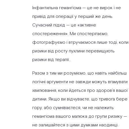
Інфантильна гемангіома — це не вирок і не
привід для операції у перший же день.
Сучасний підхід — це «активне
спостереження». Ми спостерігаємо,
фотографуємо і втручаємося лише тоді, коли
ризики від росту пухлини перевищують
ризики від терапії.
Разом з тим ми розуміємо, що навіть найбільш
логічні аргументи не завжди можуть вгамувати
хвилювання, коли йдеться про здоров’я вашої
дитини. Якщо ви відчуваєте, що тривога бере
гору, або сумніваєтеся, чи не належить
гемангіома вашого малюка до групи ризику —
не залишайтеся з цими думками наодинці.