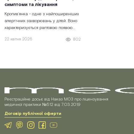
симптоми та лікування
Кропив’янка - одне з найпоширеніших
алергічних захворювань у дітей. Воно
характеризується раптовою появою
сверблячих червоних плям або пухирів
22 квітня 2026
802
на шкірі, які можуть зникати й
з’являтися знову. У
Реєстраційне досьє від Наказ МОЗ про ліцензування
медичної практики №512 від 7.03.2019
Договір публічної оферти