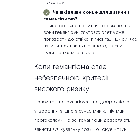
графіком.
Чи шкідливе сонце для дитини з
гемангіомою?
Пряме сонячне проміння небажане для
зони гемангіоми. Ультрафіолет може
призвести до стійкої пігментації шкіри, яка
залишиться навіть після того, як сама
судинна тканина зникне.
Коли гемангіома стає
небезпечною: критерії
високого ризику
Попри те, що гемангіома – це доброякісне
утворення, згідно з сучасними клінічними
протоколами, не всі гемангіоми дозволяють
зайняти вичікувальну позицію. Існує чіткий