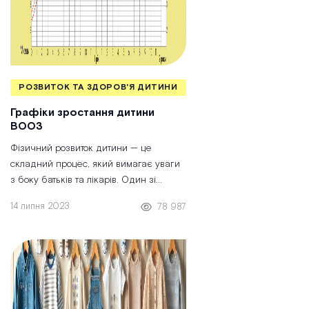
РОЗВИТОК ТА ЗДОРОВ'Я ДИТИНИ
Графіки зростання дитини
ВООЗ
Фізичний розвиток дитини — це
складний процес, який вимагає уваги
з боку батьків та лікарів. Один зі
способів контролю — це використання
14 липня 2023
78 987
центильних таблиць. У 2006 році
Всесвітня