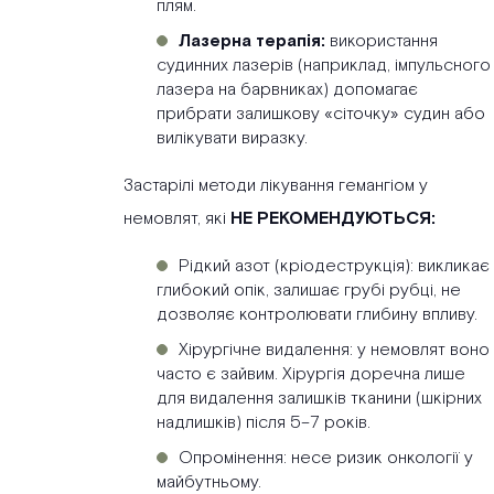
плям.
Лазерна терапія:
використання
судинних лазерів (наприклад, імпульсного
лазера на барвниках) допомагає
прибрати залишкову «сіточку» судин або
вилікувати виразку.
Застарілі методи лікування гемангіом у
немовлят, які
НЕ РЕКОМЕНДУЮТЬСЯ:
Рідкий азот (кріодеструкція): викликає
глибокий опік, залишає грубі рубці, не
дозволяє контролювати глибину впливу.
Хірургічне видалення: у немовлят воно
часто є зайвим. Хірургія доречна лише
для видалення залишків тканини (шкірних
надлишків) після 5–7 років.
Опромінення: несе ризик онкології у
майбутньому.