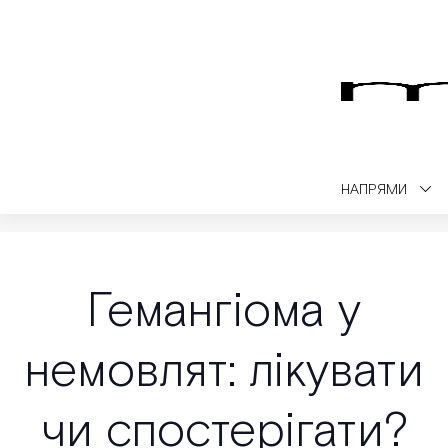
НАПРЯМИ
Medialt
Медичний блог
Розвиток та здоров'я дитини
Геман
Гемангіома у
немовлят: лікувати
чи спостерігати?