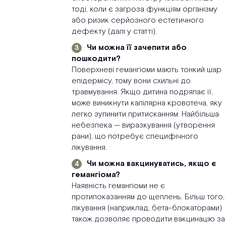
тоді, коли є загроза функціям організму
або ризик серйозного естетичного
дефекту (далі у статті).
Чи можна її зачепити або
пошкодити?
Поверхневі гемангіоми мають тонкий шар
епідермісу, тому вони схильні до
травмування. Якщо дитина подряпає її,
може виникнути капілярна кровотеча, яку
легко зупинити притисканням. Найбільша
небезпека — виразкування (утворення
рани), що потребує специфічного
лікування.
Чи можна вакцинуватись, якщо є
гемангіома?
Наявність гемангіоми не є
протипоказанням до щеплень. Більш того,
лікування (наприклад, бета-блокаторами)
також дозволяє проводити вакцинацію за