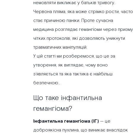
немовляти викликає у батьків тривогу.
Червона пляма, яка може стрімко рости, часто
стає причиною паніки. Проте сучасна
медицина розглядає гемангіоми через призму
чітких протоколів, які дозволяють уникнути
травматичних маніпуляцій.
У цій статті ми розберемося, що це за
утворення, як виглядає, чому воно
з’являється та яка тактика є найбільш
безпечною..
Що таке інфантильна
гемангіома?
Інфантильна гемангіома (ІГ)
— це
доброякісна пухлина, що виникає внаслідок