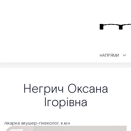
НАПРЯМИ
Medialt
Лікарі
Негрич Оксана
Негрич Оксана
Ігорівна
лікарка акушер-гінеколог, к.м.н