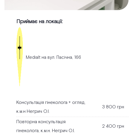
Приймає на локації:
Medialt на вул. Пасічна, 166
Консультація гінеколога + огляд,
3 800 грн
к.м.н Негрич О.І.
Повторна консультація
2 400 грн
гінеколога, к.м.н. Негрич О.І.