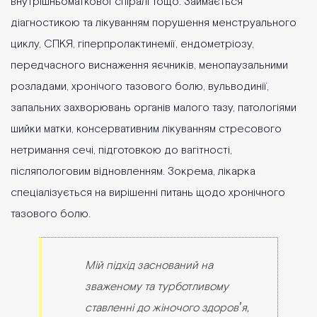
внутрішньоматкової спіралі тощо. Займається
діагностикою та лікуванням порушення менструального
циклу, СПКЯ, гіперпролактинемії, ендометріозу,
передчасного виснаження яєчників, менопаузальними
розладами, хронічого тазового болю, вульводинії,
запальних захворювань органів малого тазу, патологіями
шийки матки, консервативним лікуванням стресового
нетримання сечі, підготовкою до вагітності,
післяпологовим відновленням. Зокрема, лікарка
спеціалізується на вирішенні питань щодо хронічного
тазового болю.
Мій підхід заснований на
зваженому та турботливому
ставленні до жіночого здоровʼя,