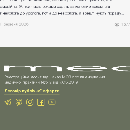
Біль, який триває місяцями, виснажує не лише фізично, а й
емоційно. Жінки часто роками ходять замкненим колом: від
гінеколога до уролога, потім до невролога, а врешті чують пораду
«лікувати голову». П...
11 березня 2026
1 277
Реєстраційне досьє від Наказ МОЗ про ліцензування
медичної практики №512 від 7.03.2019
Договір публічної оферти