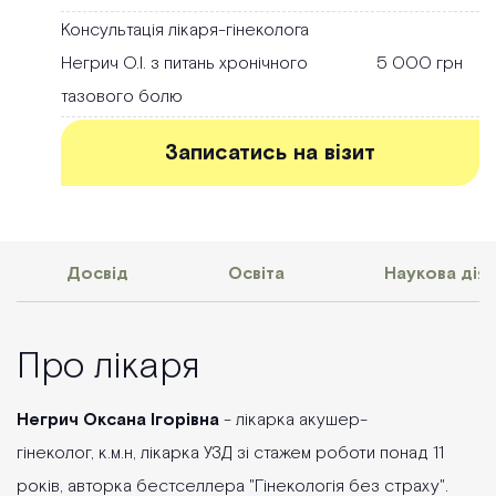
Консультація лікаря-гінеколога
Негрич О.І. з питань хронічного
5 000 грн
тазового болю
Записатись на візит
Досвід
Освіта
Наукова діял
Про лікаря
Негрич Оксана Ігорівна
- лікарка акушер-
гінеколог, к.м.н, лікарка УЗД зі стажем роботи понад 11
років, авторка бестселлера "Гінекологія без страху".