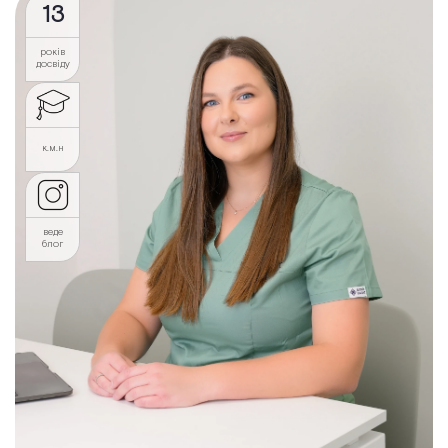
13
років
досвіду
к.м.н
веде
блог