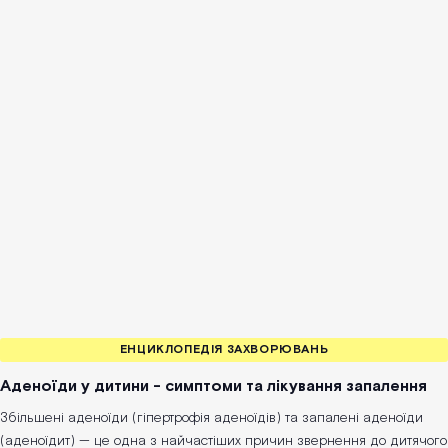
ЕНЦИКЛОПЕДІЯ ЗАХВОРЮВАНЬ
Аденоїди у дитини - симптоми та лікування запалення
Збільшені аденоїди (гіпертрофія аденоїдів) та запалені аденоїди
(аденоїдит) — це одна з найчастіших причин звернення до дитячого