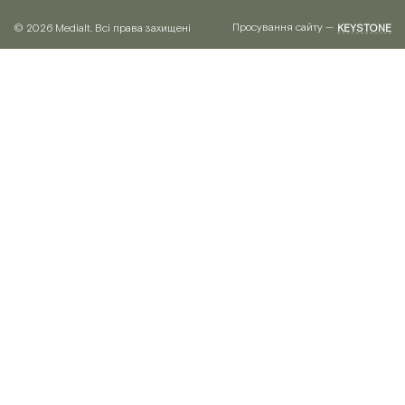
Просування сайту —
© 2026 Medialt. Всі права захищені
KEYSTONE