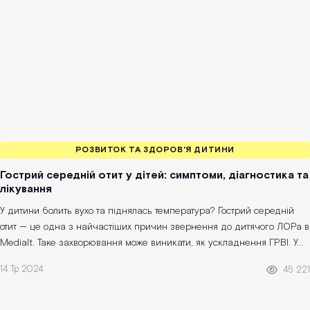
РОЗВИТОК ТА ЗДОРОВ'Я ДИТИНИ
Гострий середній отит у дітей: симптоми, діагностика та
лікування
У дитини болить вухо та піднялась температура? Гострий середній
отит — це одна з найчастіших причин звернення до дитячого ЛОРа в
Medialt. Таке захворювання може виникати, як ускладнення ГРВІ. У...
14 Тр 2024
45 221