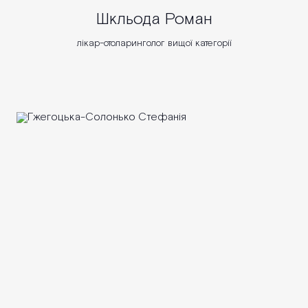
Шкльода Роман
лікар-отоларинголог вищої категорії