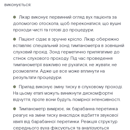
виконується:
Лікар виконує первинний огляд вух пацієнта за
допомогою отоскопа, щоб переконатися, що вушні
проходи чисті та готові до процедури.
Пацієнт сідає в зручне крісло. Лікар обережно
вставляє спеціальний зонд тимпанометра в зовнішній
слуховий прохід. Зонд герметично прилягатиме до
стінок слухового проходу. Під час проведення
тимпанометрії важливо не рухатися, не жувати, не
розмовляти. Адже це все може вплинути на
результати процедури.
Прилад виконує зміну тиску в слуховому проході.
На цьому етапі можуть виникнути дискомфортні
відчуття, проте вони будуть помірної інтенсивності.
Тимпанометр вимірює, як барабанна перетинка
реагує на зміни тиску внаслідок відбиття звукової
хвилі від барабанної перетинки. Реакція структур
середнього вуха фіксуються та аналізуються