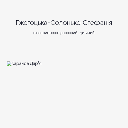
Гжегоцька-Солонько Стефанія
отоларинголог дорослий, дитячий