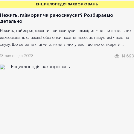
ЕНЦИКЛОПЕДІЯ ЗАХВОРЮВАНЬ
Нежить, гайморит чи риносинусит? Розбираємо
детально
Нежить, гайморит, фронтит, риносинусит, етмоїдит - назви запальних
захворювань слизової оболонки носа та носових пазух, які часто на
слуху. Що це за такі ці -ити, який з них у вас і до якого лікаря йт...
18 листопада 2023
14 693