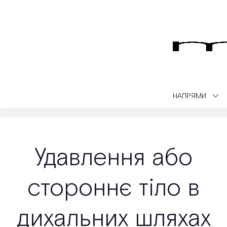
НАПРЯМИ
Medialt
Медичний блог
Розвиток та здоров'я дитини
Удавл
Удавлення або
стороннє тіло в
дихальних шляхах