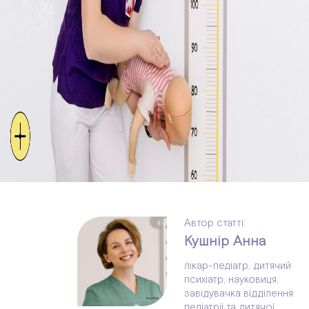
Автор статті:
Кушнір Анна
лікар-педіатр, дитячий
психіатр, науковиця,
завідувачка відділення
педіатрії та дитячої