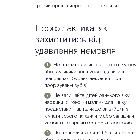
травми органів черевної порожнини.
Профілактика: як
захиститись від
удавлення немовля
Не давайте дитині раннього віку речі
або їжу, якими вона може вдавитись
(наприклад, бублик немовляті при
прорізуванні зубів)
Не залишайте дітей раннього віку
наодинці з їжею чи малими для її віку
предметами. Навіть, якщо ви вийшли з
кімнати всього на хвилину або залишили
малюка зі старшим братом чи сестрою
Не дозволяйте дитині бігати, лежати
або говорити, коли вона їсть