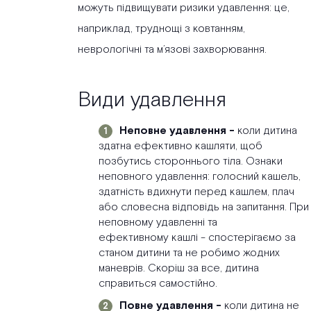
можуть підвищувати ризики удавлення: це,
наприклад, труднощі з ковтанням,
неврологічні та м’язові захворювання.
Види удавлення
Неповне удавлення -
коли дитина
здатна ефективно кашляти, щоб
позбутись стороннього тіла. Ознаки
неповного удавлення: голосний кашель,
здатність вдихнути перед кашлем, плач
або словесна відповідь на запитання. При
неповному удавленні та
ефективному кашлі - спостерігаємо за
станом дитини та не робимо жодних
маневрів. Скоріш за все, дитина
справиться самостійно.
Повне удавлення -
коли дитина не