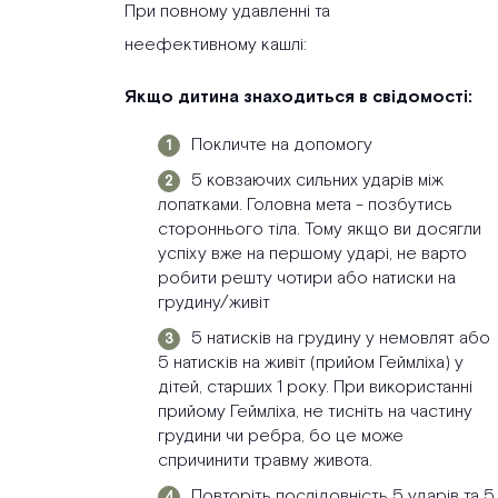
При повному удавленні та
неефективному кашлі:
Якщо дитина знаходиться в свідомості:
Покличте на допомогу
5 ковзаючих сильних ударів між
лопатками. Головна мета - позбутись
стороннього тіла. Тому якщо ви досягли
успіху вже на першому ударі, не варто
робити решту чотири або натиски на
грудину/живіт
5 натисків на грудину у немовлят або
5 натисків на живіт (прийом Геймліха) у
дітей, старших 1 року. При використанні
прийому Геймліха, не тисніть на частину
грудини чи ребра, бо це може
спричинити травму живота.
Повторіть послідовність 5 ударів та 5