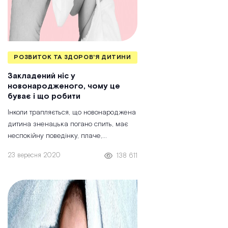
РОЗВИТОК ТА ЗДОРОВ'Я ДИТИНИ
Закладений ніс у
новонародженого, чому це
буває і що робити
Інколи трапляється, що новонароджена
дитина зненацька погано спить, має
неспокійну поведінку, плаче,
відмовляється від їжі. Можливо, у
23 вересня 2020
138 611
малюка закладений ніс. Батьки
піклуються про своє дитя, і