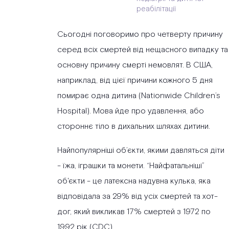
реабілітації
Сьогодні поговоримо про четверту причину
серед всіх смертей від нещасного випадку та
основну причину смерті немовлят. В США,
наприклад, від цієї причини кожного 5 дня
помирає одна дитина (Nationwide Children’s
Hospital). Мова йде про удавлення, або
стороннє тіло в дихальних шляхах дитини.
Найпопулярніші об’єкти, якими давляться діти
- їжа, іграшки та монети. “Найфатальніші”
об'єкти - це латексна надувна кулька, яка
відповідала за 29% від усіх смертей та хот-
дог, який викликав 17% смертей з 1972 по
1992 рік (CDC).