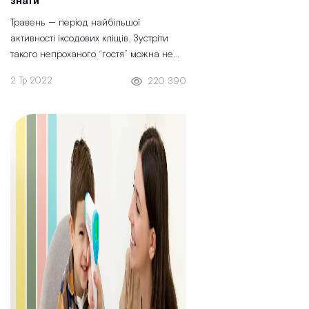
знати
Травень — період найбільшої
активності іксодових кліщів. Зустріти
такого непроханого “гостя” можна не
лише в лісі, парку чи сквері, а й на
2 Тр 2022
220 390
будь-якому газоні біля будинку.
Сьогодні ми розкажемо, як