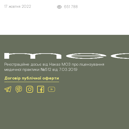
некоректні способи знизити гарячку.
17 жовтня 2022
651 788
Як
Реєстраційне досьє від Наказ МОЗ про ліцензування
медичної практики №512 від 7.03.2019
Договір публічної оферти