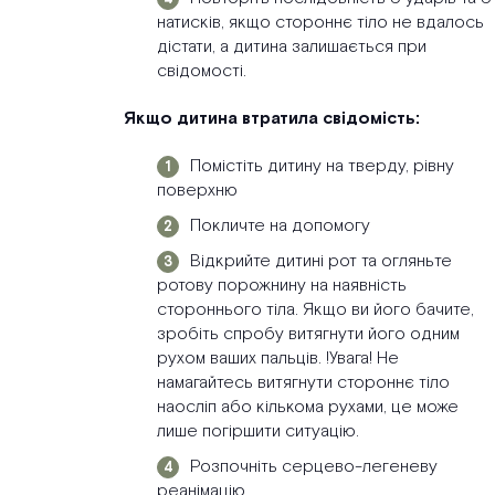
натисків, якщо стороннє тіло не вдалось
дістати, а дитина залишається при
свідомості.
Якщо дитина втратила свідомість:
Помістіть дитину на тверду, рівну
поверхню
Покличте на допомогу
Відкрийте дитині рот та огляньте
ротову порожнину на наявність
стороннього тіла. Якщо ви його бачите,
зробіть спробу витягнути його одним
рухом ваших пальців. !Увага! Не
намагайтесь витягнути стороннє тіло
наосліп або кількома рухами, це може
лише погіршити ситуацію.
Розпочніть серцево-легеневу
реанімацію