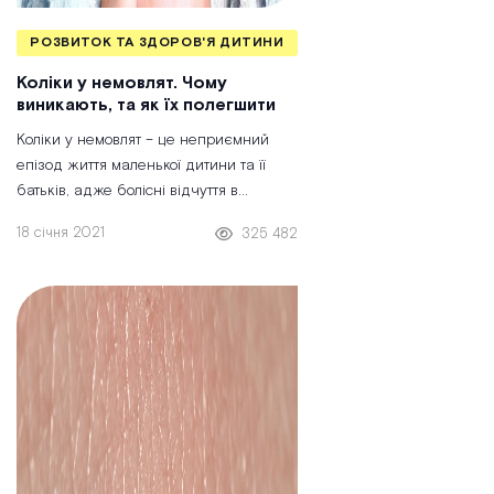
РОЗВИТОК ТА ЗДОРОВ'Я ДИТИНИ
Коліки у немовлят. Чому
виникають, та як їх полегшити
Коліки у немовлят – це неприємний
епізод життя маленької дитини та її
батьків, адже болісні відчуття в
животику порушують режим сну та
18 січня 2021
325 482
харчування. А ще батьки починають
стресувати, що негативно