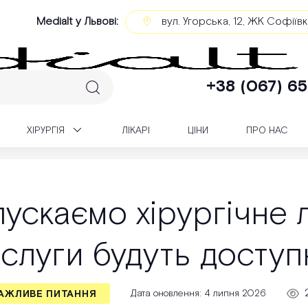
Medialt у Львові:
вул. Угорська, 12, ЖК Софіїв
+38 (067) 65
XІРУРГІЯ
ЛІКАРІ
ЦІНИ
ПРО НАС
Невдовзі запускаємо хірургічне лікування. Які послуги будуть доступні?
ускаємо хірургічне л
слуги будуть доступ
Дата оновлення: 4 липня 2026
АЖЛИВЕ ПИТАННЯ