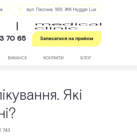
ка
вул. Пасічна, 166, ЖК Hygge Lux
3 70 65
Записатися на прийом
ВАКАНСІЇ
КОНТАКТИ
БЛОГ
ікування. Які
ні?
2 743