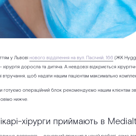
ттям у Львові
нового відділення на вул. Пасічній, 166
(ЖК Hygge
 хірургія доросла та дитяча. А невдовзі відкриється хірургі
ні втручання, щоб надати нашим пацієнтам максимально компле
ми готуємо операційний блок рекомендуємо нашим клієнтам з
овімо нижче.
лікарі-хірурги приймають в Medial