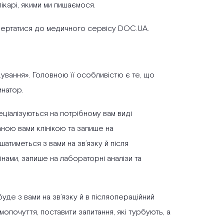
ікарі, якими ми пишаємося.
вертатися до медичного сервісу DOC.UA.
кування». Головною її особливістю є те, що
инатор.
еціалізуються на потрібному вам виді
аною вами клінікою та запише на
тиметься з вами на зв’язку й після
нами, запише на лабораторні аналізи та
де з вами на зв’язку й в післяопераційний
опочуття, поставити запитання, які турбують, а