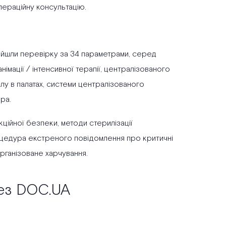
пераційну консультацію.
ройшли перевірку за 34 параметрами, серед
імації / інтенсивної терапії, централізованого
лу в палатах, системи централізованого
ра.
ційної безпеки, методи стерилізації
процедура екстреного повідомлення про критичні
організоване харчування.
рез DOC.UA