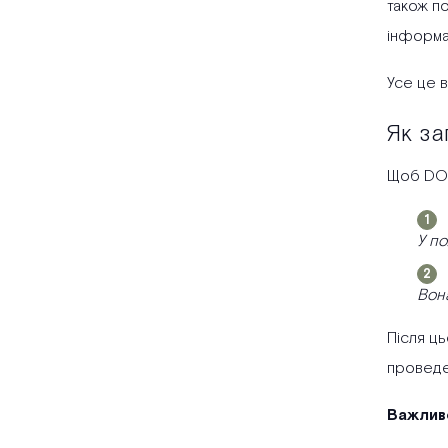
також п
інформа
Усе це 
Як за
Щоб DOC.
У по
Вона
Після ць
проведен
Важлив