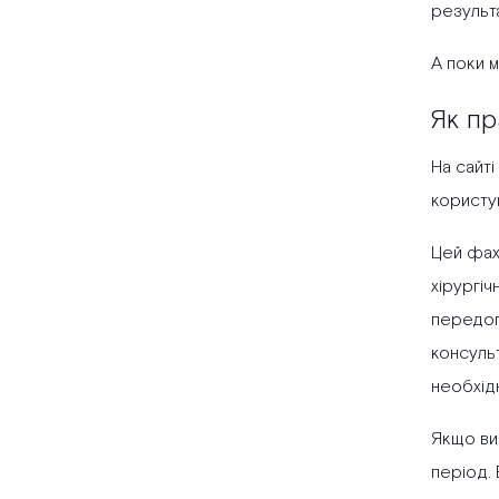
результа
А поки 
Як пр
На сайті
користу
Цей фахі
хірургіч
передопе
консульт
необхід
Якщо ви
період. 