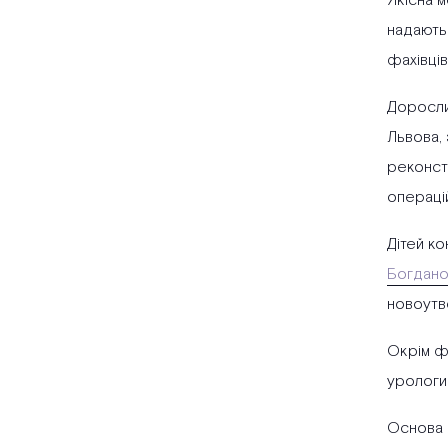
Якісна м
надають 
фахівців
Дорослим
Львова,
реконстр
операцій 
Дітей ко
Богдано
новоутво
Окрім фа
урологи.
Основа 