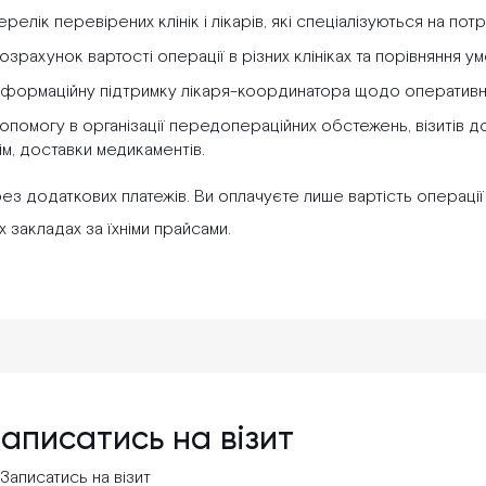
ерелік перевірених клінік і лікарів, які спеціалізуються на потр
озрахунок вартості операції в різних клініках та порівняння ум
нформаційну підтримку лікаря-координатора щодо оперативн
опомогу в організації передопераційних обстежень, візитів до 
ім, доставки медикаментів.
без додаткових платежів. Ви оплачуєте лише вартість операці
 закладах за їхніми прайсами.
аписатись на візит