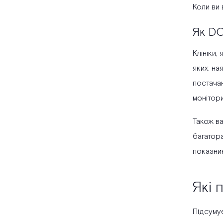
Коли ви
Як DO
Клініки
яких: на
постача
монітори
Також в
багатора
показник
Які 
Підсуму