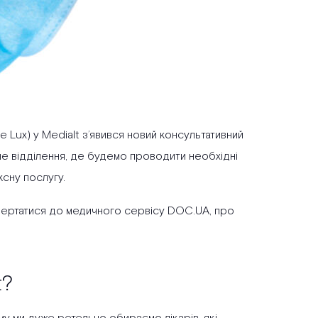
 Lux) у Medialt з’явився новий консультативний
чне відділення, де будемо проводити необхідні
ксну послугу.
вертатися до медичного сервісу DOC.UA, про
t?