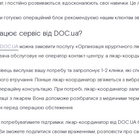
т, і постійно розвиваються, вдосконалюють свої навички. Це л
ми готуємо операційний блок рекомендуємо нашим клієнтам з
ацює сервіс від DOC.ua?
DOC.UA
можна замовити послугу «Організація хірургічного лі
вача обслуговує не оператор контакт-центру, а лікар-коорд
вець вислухає вашу потребу та запропонує 1-2 клініки, які сп
ного втручання. Пізніше лікар-координатор зв’яжеться з вибр
раційну консультацію. При потребі, лікар-координатор залиша
ації з лікарем. Вона допоможе розібратися з медичними термі
ні перед операцією обстеження.
 потребуватимете підтримки, лікар-координатор від DOC.UA бу
Ви зможете поділитися своїми враженнями, розповісти про сам