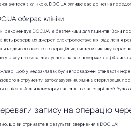
 визначитеся з клінікою, DOC.UA запише вас до неї на передо
C.UA обирає клініки
, які рекомендує DOC.UA, є безпечними для пацієнтів. Вони п
явність резервних джерел електропостачання, відділення реан
ння медичного кисню в операційних, системи виклику персона
нгу стану пацієнта, доступного на всіх поверхах дефібрилято
ажливо, щоб у медзакладах були впроваджені стандарти інфек
зового інструменту, автоклавування, хімічна стерилізація, 
и пацієнта. А для комфорту пацієнта в стаціонарі, щоб було 
переваги запису на операцію че
ємо, що ви отримаєте в результаті звернення в DOC.UA: