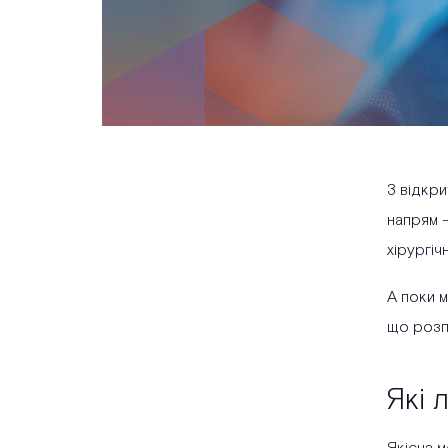
З відкри
напрям —
хірургіч
А поки 
що розп
Які 