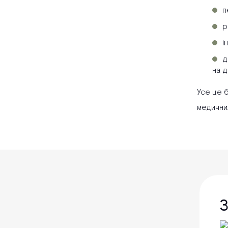
п
р
і
д
на д
Усе це 
медичних
З