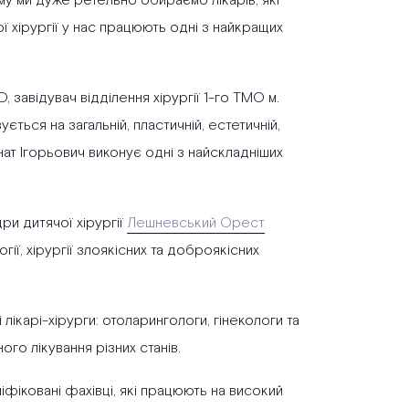
му ми дуже ретельно обираємо лікарів, які
ї хірургії у нас працюють одні з найкращих
, завідувач відділення хірургії 1-го ТМО м.
зується на загальній, пластичній, естетичній,
Гнат Ігорьович виконує одні з найскладніших
ри дитячої хірургії
Лешневський Орест
огії, хірургії злоякісних та доброякісних
 лікарі-хірурги: отоларингологи, гінекологи та
го лікування різних станів.
фіковані фахівці, які працюють на високий