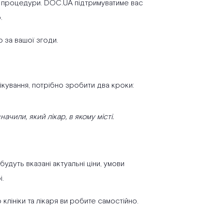
ні процедури. DOC.UA підтримуватиме вас
.
 за вашої згоди.
ікування, потрібно зробити два кроки:
чили, який лікар, в якому місті.
будуть вказані актуальні ціни, умови
і.
лініки та лікаря ви робите самостійно.