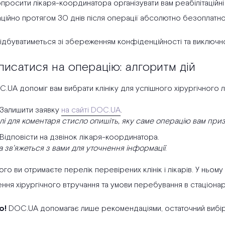
опросити лікаря-координатора організувати вам реабілітацій
ційно протягом 30 днів після операції абсолютно безоплатно
відбуватиметься зі збереженням конфіденційності та виключно
писатися на операцію: алгоритм дій
UA допоміг вам вибрати клініку для успішного хірургічного л
Залишити заявку
на сайті DOC.UA
.
лі для коментаря стисло опишіть, яку саме операцію вам призна
Відповісти на дзвінок лікаря-координатора.
 зв'яжеться з вами для уточнення інформації
.
ого ви отримаєте перелік перевірених клінік і лікарів. У ньому 
ня хірургічного втручання та умови перебування в стаціонар
о!
DOC.UA допомагає лише рекомендаціями, остаточний вибір к