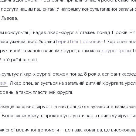
едична допомога — основний принцип в нашій роботі, саме то
послуги нашим пацієнтам. У напрямку консультативної загально
 Львова.
 консультації надає лікар-хірург зі стажем понад 11 років, PhD
 заслужений лікар України
Герич Гнат Ігорьович
. Лікар спеціалі
уктивній та малоінвазивній хірургії, а також на
хірургії травм
. 
в Україні та світі.
нсультує лікар-хірург зі стажем понад 8 років, аспірант кафед
вич
. Лікар спеціалізується на загальній дитячій хірургії та урол
рень, а також пластичній хірургії.
хівців загальної хірургії, в нас працюють вузькоспеціалізовані
 Вони також можуть проконсультувати вас з приводу хірургічно
якісної медичної допомоги — це наша команда, це висококвалі