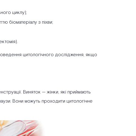
ьного циклу);
тю біоматеріалу з піхви;
ктомія).
роведення цитологічного дослідження, якщо
труації. Виняток — жінки, які приймають
опаузи. Вони можуть проходити цитологічне