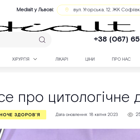
Medialt у Львові:
вул. Угорська, 12, ЖК Софіїв
+38 (067) 65
XІРУРГІЯ
ЛІКАРІ
ЦІНИ
ПРО НАС
ПАП-тест: все про цитологічне дослідження
все про цитологічне 
2
Дата оновлення: 18 квітня 2023
НОЧЕ ЗДОРОВ'Я