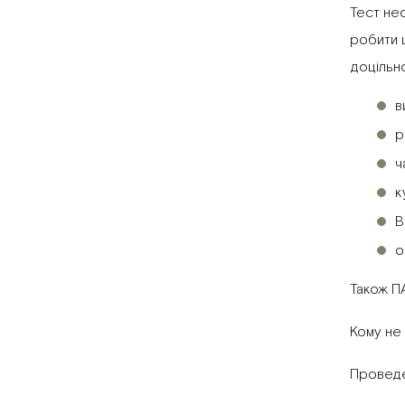
Тест нео
робити ц
доцільно
в
р
ч
к
В
о
Також П
Кому не
Проведе