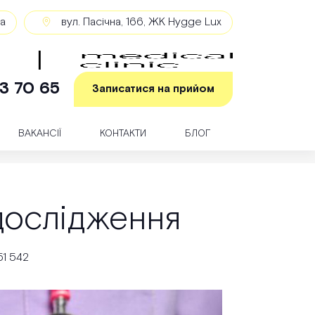
ка
вул. Пасічна, 166, ЖК Hygge Lux
3 70 65
Записатися на прийом
ВАКАНСІЇ
КОНТАКТИ
БЛОГ
дослідження
51 542