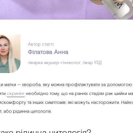
Автор статті:
Філатова Анна
лікарка акушер-гінеколог, лікар УЗД
ки матки — хвороба, яку можна профілактувати за допомогою 
ити
скринінг
необхідно тому, що на ранніх стадіях рак шийки ма
искомфорту та інших симптомів, які можуть насторожити. Найе
, або рідинна цитологія.