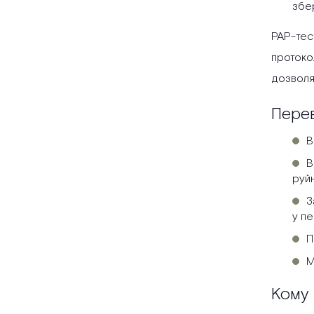
збер
PAP-тес
протокол
дозволя
Пере
В
В
руйн
З
у пе
П
М
Кому 