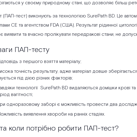
ігаються у своєму природному стані, що дозволяє більш рете
т (ПАП-тест) виконують за технологією SurePath BD. Це авто
ами СЕ та агентством FDA (США). Результат рідинної цитологі
є виявити та вчасно пролікувати передракові стани, не допу
ваги ПАП-тесту
ідповідь з першого взяття матеріалу;
исока точність результату, адже матеріал довше зберігається,
ується під дією різних факторів;
авдяки технології SurePath BD видаляються домішки крові та
ріод вагітності;
ри одноразовому заборі є можливість провести два дослідже
ожливість виявлення хвороби на ранніх стадіях.
та коли потрібно робити ПАП-тест?