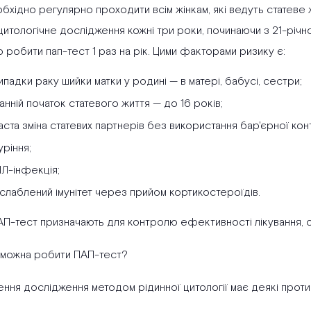
бхідно регулярно проходити всім жінкам, які ведуть статеве 
итологічне дослідження кожні три роки, починаючи з 21-річно
 робити пап-тест 1 раз на рік. Цими факторами ризику є:
ипадки раку шийки матки у родині — в матері, бабусі, сестри;
анній початок статевого життя — до 16 років;
аста зміна статевих партнерів без використання бар'єрної кон
уріння;
ІЛ-інфекція;
слаблений імунітет через прийом кортикостероїдів.
АП-тест призначають для контролю ефективності лікування, о
 можна робити ПАП-тест?
ння дослідження методом рідинної цитології має деякі проти