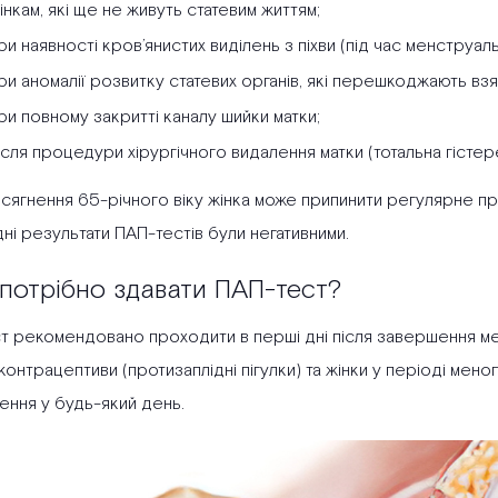
інкам, які ще не живуть статевим життям;
ри наявності кров’янистих виділень з піхви (під час менструал
ри аномалії розвитку статевих органів, які перешкоджають взят
ри повному закритті каналу шийки матки;
ісля процедури хірургічного видалення матки (тотальна гістере
осягнення 65-річного віку жінка може припинити регулярне п
ні результати ПАП-тестів були негативними.
потрібно здавати ПАП-тест?
т рекомендовано проходити в перші дні після завершення менс
контрацептиви (протизаплідні пігулки) та жінки у періоді мен
ення у будь-який день.