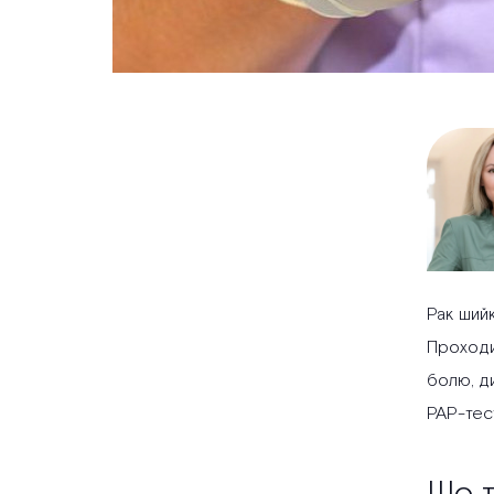
Рак ший
Проход
болю, д
PAP-тест