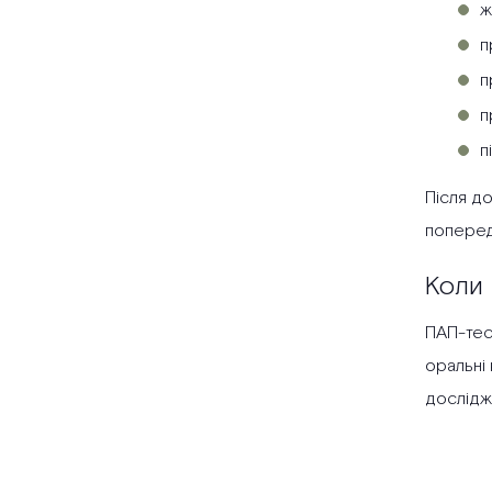
ж
п
п
п
п
Після д
поперед
Коли 
ПАП-тес
оральні 
дослідж