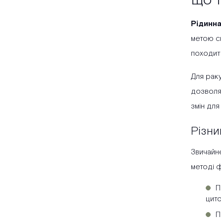
Що т
Рідинна
метою ск
походить
Для раку
дозволя
змін для
Різни
Звичайне
методі ф
П
цит
П