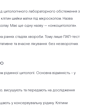
ид цитологічного лабораторного обстеження з
клітин шийки матки під мікроскопом. Назва
іколау. Має ще одну назву — «онкоцитологія».
на ранніх стадіях хвороби. Тому лише ПАП-тест
тативне та вчасне лікування: без незворотних
єю
рідинної цитології. Основна відмінність - у
кло, висушують та передають на дослідження
іщають у консервувальну рідину. Клітини