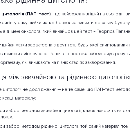
аке рідинна цитологія?
 цитологія (ПАП-тест)
- це найефективніший на сьогодні в
ринінгу раку шийки матки. Дозволяє вивчити детальну будову 
 від імені онколога, який винайшов цей тест - Георгіса Папан
 шийки матки характерна відсутність будь-якої симптоматики 
є виявити зміни вчасно. Рання діагностика забезпечує резуль
 організму, які виникають на пізніх стадіях захворювання.
ця між звичайною та рідинною цитологі
 цитологічне дослідження — не те саме, що ПАП-тест методом 
іксації матеріалу:
ри заборі методом звичайної цитології, мазок наносять на с
ологам.
ри заборі методом рідинної цитології, той самий матеріал пом