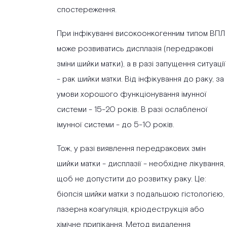
спостереження.
При інфікуванні високоонкогенним типом ВПЛ
може розвиватись дисплазія (передракові
зміни шийки матки), а в разі запущення ситуації
- рак шийки матки. Від інфікування до раку, за
умови хорошого функціонування імунної
системи - 15-20 років. В разі ослабленої
імунної системи - до 5-10 років.
Тож, у разі виявлення передракових змін
шийки матки - дисплазії - необхідне лікування,
щоб не допустити до розвитку раку. Це:
біопсія шийки матки з подальшою гістологією,
лазерна коагуляція, кріодеструкція або
хімічне припікання. Метод видалення