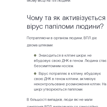
якому місці на тілі людини.
Чому та як активізується
вірус папіломи людини?
Потрапляючи в організм людини, ВПЛ діє
двома шляхами:
Знаходиться в клітині шкіри, не
вбудовує свою ДНК в геном. Людина стає
безсимптомним носієм.
Вірус потрапляє в клітину, вбудовує
свою ДНК в геном клітини, активізує
неконтрольоване розмноження клітин. На
шкірі утворюються папіломи.
В більшості випадків, люди які не мали
симптомів ВПЛ, виліковуються самостійно