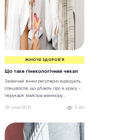
ЖІНОЧЕ ЗДОРОВ'Я
Що таке гінекологічний чекап
Зазвичай жінки регулярно відвідують
спеціалістів, що дбають про їх красу –
перукаря, майстра манікюру,
косметолога. А от до гінеколога,
29 січня 2021
11 451
спеціаліста, що піклується про жіноче
здоров’я, багато хто