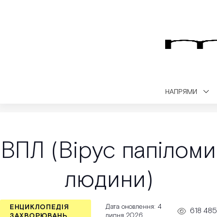
НАПРЯМИ
Medialt
Медичний блог
Енциклопедія захворювань
ВПЛ (В
ВПЛ (Вірус папіломи
людини)
Дата оновлення: 4
ЕНЦИКЛОПЕДІЯ
618 485
липня 2026
ЗАХВОРЮВАНЬ