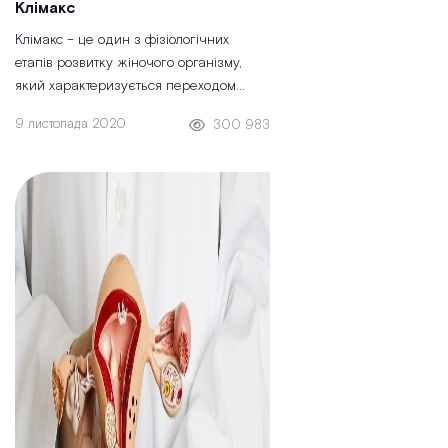
Клімакс
Клімакс – це один з фізіологічних
етапів розвитку жіночого організму,
який характеризується переходом
жінки з періоду статевої зрілості в
9 листопада 2020
300 983
наступний етап. При цьому вгасає
репродуктивна функція