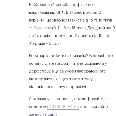
Найбезпечній спосіб профілактики -
вакцинація від ВПЛ. В Україні можливі 2
варіанти: Церварикс (захист від 16 та 18 типів)
та
Гардасил
(6, 11, 16 та 18 типи). Для дітей від 9
до 14 років - необхідно 2 дози, а від 15 і до
45 років - 3 дози.
Коли варто робити вакцинацію? В ідеалі - до
початку статевого життя, але можливо й у
дорослому віці, за умови лабораторного
підтвердження відсутності вірусу
відповідного штаму в організмі.
Для запису на вакцинацію телефонуйте за
номером
(067)653-70-65
або залишайте
заявку на сайті.