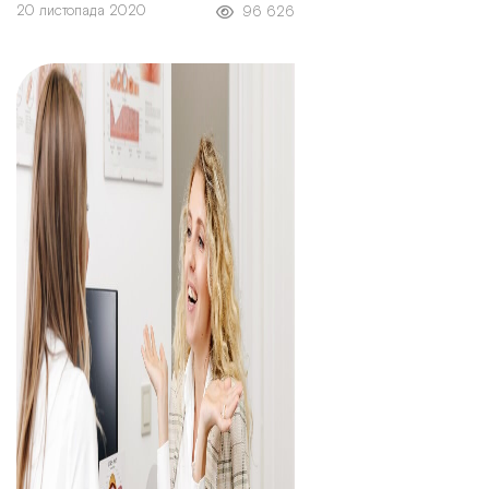
20 листопада 2020
96 626
частими рецидивами та високим
ризиком приєднання додаткової
інфекції.