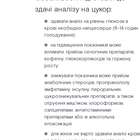
здачі аналізу на цукор:
здавати аналіз на рівень глюкози в
крові необхідно натщесерце (8-14 годин
голодування);
на підвищення показників може
впливати: прийом сечогінних препаратів,
кофеїну, глюкокортикоїдів та гормону
росту;
знижувати показники може прийом:
анаболічних стероїдів, пропранололу,
амфетаміну, інсуліну, пероральних
цукрознижувальних препаратів, а також
отруєння миш'яком, хлороформом,
саліцилатами, антигістамінними
препаратами або ж алкогольна
інтоксикація;
для жінок не варто здавати аналіз крові