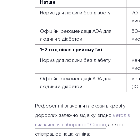
Натще
Норма для людини без діабету
70–
ммо
Офіційні рекомендації ADA для
80–
людини з діабетом
ммо
1-2 год після прийому їжі
Норма для людини без діабету
мен
ммо
Офіційні рекомендації ADA для
мен
людини з діабетом
(10
Референтні значення глюкози в крові у
дорослих залежно від віку, згідно
методів
визначення лабораторії Сінево
, з якою
співпрацює наша клініка: