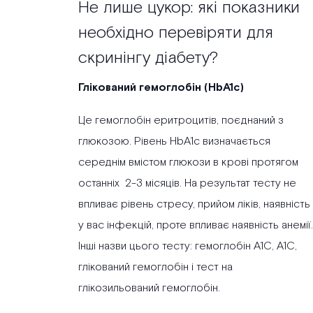
Не лише цукор: які показники
необхідно перевіряти для
скринінгу діабету?
Глікований гемоглобін (HbA1c)
Це гемоглобін еритроцитів, поєднаний з
глюкозою. Рівень HbA1c визначається
середнім вмістом глюкози в крові протягом
останніх 2-3 місяців. На результат тесту не
впливає рівень стресу, прийом ліків, наявність
у вас інфекцій, проте впливає наявність анемії.
Інші назви цього тесту: гемоглобін А1С, А1С,
глікований гемоглобін і тест на
глікозильований гемоглобін.