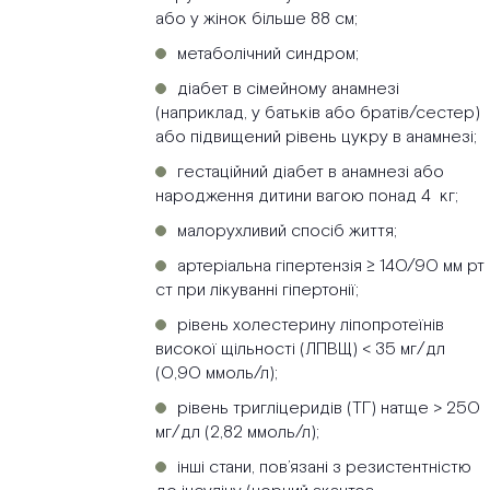
або у жінок більше 88 см;
метаболічний синдром;
діабет в сімейному анамнезі
(наприклад, у батьків або братів/сестер)
або підвищений рівень цукру в анамнезі;
гестаційний діабет в анамнезі або
народження дитини вагою понад 4 кг;
малорухливий спосіб життя;
артеріальна гіпертензія ≥ 140/90 мм рт
ст при лікуванні гіпертонії;
рівень холестерину ліпопротеїнів
високої щільності (ЛПВЩ) < 35 мг/дл
(0,90 ммоль/л);
рівень тригліцеридів (ТГ) натще > 250
мг/дл (2,82 ммоль/л);
інші стани, пов’язані з резистентністю