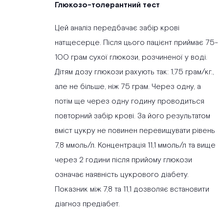
Глюкозо-толерантний тест
Цей аналіз передбачає забір крові
натщесерце. Після цього пацієнт приймає 75-
100 грам сухої глюкози, розчиненої у воді.
Дітям дозу глюкози рахують так: 1,75 грам/кг.,
але не більше, ніж 75 грам. Через одну, а
потім ще через одну годину проводиться
повторний забір крові. За його результатом
вміст цукру не повинен перевищувати рівень
7,8 ммоль/л. Концентрація 11,1 ммоль/л та вище
через 2 години після прийому глюкози
означає наявність цукрового діабету.
Показник між 7,8 та 11,1 дозволяє встановити
діагноз предіабет.