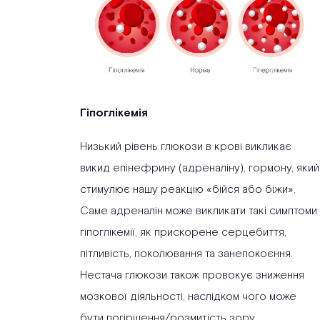
Гіпоглікемія
Низький рівень глюкози в крові викликає
викид епінефрину (адреналіну), гормону, який
стимулює нашу реакцію «бійся або біжи».
Саме адреналін може викликати такі симптоми
гіпоглікемії, як прискорене серцебиття,
пітливість, поколювання та занепокоєння.
Нестача глюкози також провокує зниження
мозкової діяльності, наслідком чого може
бути погіршення/розмитість зору,