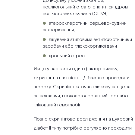
до інсуліну (чорний акантоз,
неалкогольний стеатогепатит, синдром
полікістозних яєчників (СПКЯ)
атеросклеротичні серцево-судинні
захворювання;
лікування атиповими антипсихотичними
засобами або глюкокортикоїдами
хронічний стрес.
Якщо у вас є хоч один фактор ризику,
скринінг на наявність ЦД бажано проводити
щороку. Скринінг включає глюкозу натще та,
за показами, глюкозотолерантний тест або
глікований гемоглобін.
Повне скринінгове дослідження на цукровий
діабет II типу потрібно регулярно проходити: