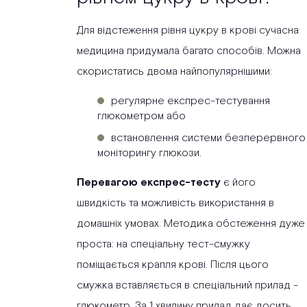
Для відстеження рівня цукру в крові сучасна
медицина придумала багато способів. Можна
скористатись двома найпопулярнішими:
регулярне експрес-тестування
глюкометром або
встановлення системи безперервного
моніторингу глюкози.
Перевагою експрес-тесту
є його
швидкість та можливість використання в
домашніх умовах. Методика обстеження дуже
проста: на спеціальну тест-смужку
поміщається крапля крові. Після цього
смужка вставляється в спеціальний прилад -
глюкометр. За 1 хвилину прилад дає досить