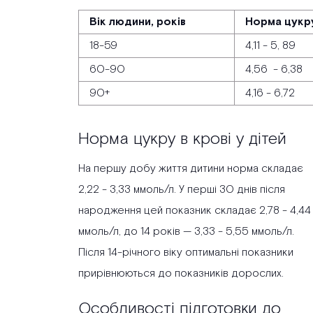
Вік людини, років
Норма цукр
18-59
4,11 - 5, 89
60-90
4,56 - 6,38
90+
4,16 - 6,72
Норма цукру в крові у дітей
На першу добу життя дитини норма складає
2,22 - 3,33 ммоль/л. У перші 30 днів після
народження цей показник складає 2,78 - 4,44
ммоль/л, до 14 років — 3,33 - 5,55 ммоль/л.
Після 14-річного віку оптимальні показники
прирівнюються до показників дорослих.
Особливості підготовки до