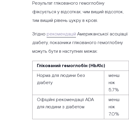
Результат глікованого гемоглобіну
фіксується у відсотках; чим вищий відсоток,
тим вищий рівень цукру в крові.
Згідно
рекомендацій
Американської асоціації
діабету, показники глікованого гемоглобіну
можуть бути в наступних межах:
Глікований гемоглобін (HbA1c)
Норма для людини без
менш
діабету
ніж
5,7%
Офіційні рекомендації ADA
менш
для людини з діабетом
ніж
7,0%