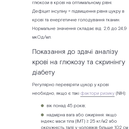
глюкози в крові на оптимальному рівні.
Дефіцит інсуліну = підвищення рівня цукру в
крові та енергетичне голодування тканин.
Нормальне значення складає від 2,6 до 24,9
мкОд/мл.
Показання до здачі аналізу
крові на глюкозу та скринінгу
діабету
Регулярно перевіряти цукор у крові
необхідно, якщо є такі
фактори ризику
(NIH):
вік понад 45 років;
надмірна вага або ожиріння: якщо
індекс маси тіла (ІМТ) ≥ 25 кг/м2 або
окружність талії у чоловіків більше 102 см