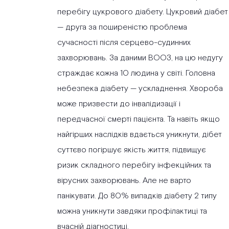
перебігу цукрового діабету. Цукровий діабет
— друга за поширеністю проблема
сучасності після серцево-судинних
захворювань. За даними ВООЗ, на цю недугу
страждає кожна 10 людина у світі. Головна
небезпека діабету — ускладнення. Хвороба
може призвести до інвалідизації і
передчасної смерті пацієнта. Та навіть якщо
найгірших наслідків вдається уникнути, дібет
суттєво погіршує якість життя, підвищує
ризик складного перебігу інфекційних та
вірусних захворювань. Але не варто
панікувати. До 80% випадків діабету 2 типу
можна уникнути завдяки профілактиці та
вчасній діагностиці.