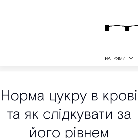
НАПРЯМИ
Medialt
Медичний блог
Діагностика
Норма цукру в крові т
Норма цукру в крові
та як слідкувати за
його рівнем