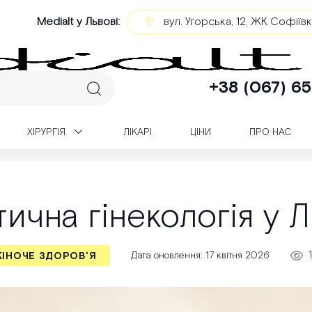
Medialt у Львові:
вул. Угорська, 12, ЖК Софіїв
+38 (067) 65
XІРУРГІЯ
ЛІКАРІ
ЦІНИ
ПРО НАС
Естетична гінекологія у Львові
тична гінекологія у Л
Дата оновлення: 17 квітня 2026
ІНОЧЕ ЗДОРОВ'Я