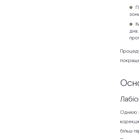
П
зони
К
дна,
про
Процеду
покраще
Осно
Лабіо
Однією з
корекці
більш га