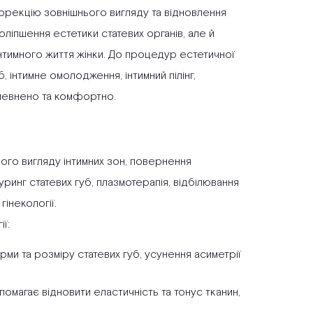
корекцію зовнішнього вигляду та відновлення
оліпшення естетики статевих органів, але й
нтимного життя жінки. До процедур естетичної
, інтимне омолодження, інтимний пілінг,
 впевнено та комфортно.
ого вигляду інтимних зон, повернення
ринг статевих губ, плазмотерапія, відбілювання
гінекології.
ї:
ми та розміру статевих губ, усунення асиметрії
помагає відновити еластичність та тонус тканин,