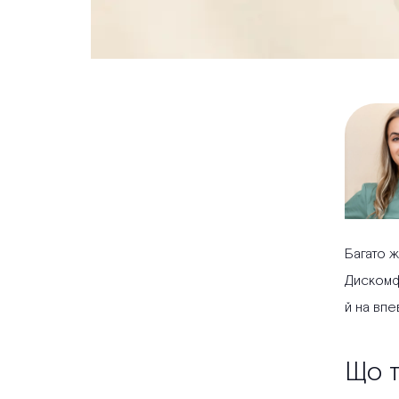
Багато ж
Дискомф
й на впе
Що т