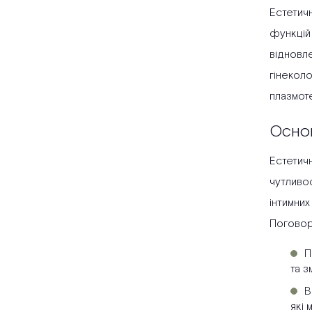
Естетичн
функцій 
відновл
гінеколо
плазмоте
Основ
Естетичн
чутливос
інтимних
Поговорі
П
та з
В
які 