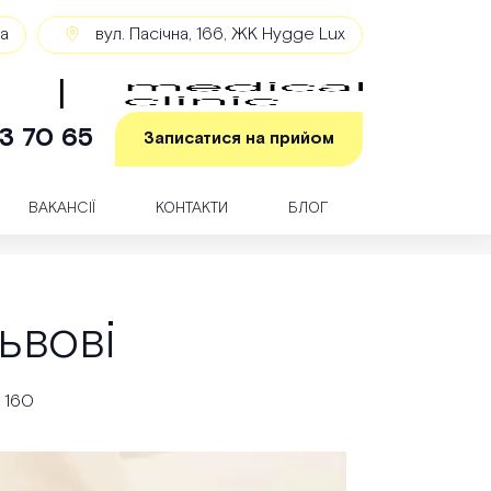
ка
вул. Пасічна, 166, ЖК Hygge Lux
3 70 65
Записатися на прийом
ВАКАНСІЇ
КОНТАКТИ
БЛОГ
ьвові
1 160