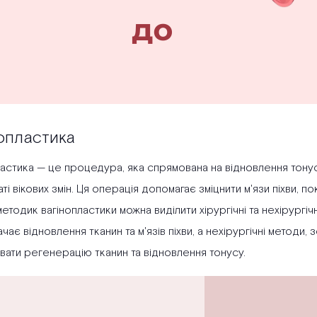
опластика
астика — це процедура, яка спрямована на відновлення тонусу
ті вікових змін. Ця операція допомагає зміцнити м'язи піхви, п
тодик вагінопластики можна виділити хірургічні та нехірургічн
ає відновлення тканин та м'язів піхви, а нехірургічні методи
вати регенерацію тканин та відновлення тонусу.