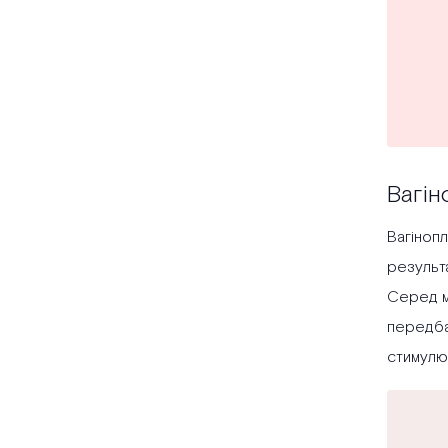
Вагін
Вагінопл
результа
Серед ме
передбач
стимулю