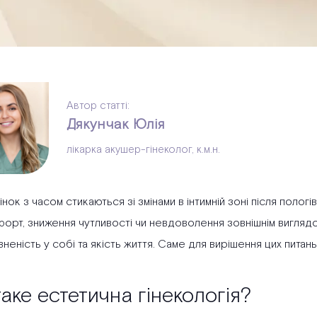
Автор статті:
Дякунчак Юлія
лікарка акушер-гінеколог, к.м.н.
інок з часом стикаються зі змінами в інтимній зоні після пологі
орт, зниження чутливості чи невдоволення зовнішнім виглядом
вненість у собі та якість життя. Саме для вирішення цих питань
аке естетична гінекологія?