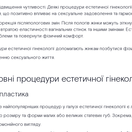
ідвищення чутливості. Деякі процедури естетичної гінекології
, що позитивно впливає на сексуальне задоволення та гармон
орекція післяпологових змін. Після пологів жінки можуть зітк
 втратою еластичності вагінальних стінок та іншими змінами. Е
блеми та повернути фізичний комфорт.
ри естетичної гінекології допомагають жінкам позбутися фізи
нню сексуального життя.
вні процедури естетичної гінекол
пластика
 найпопулярніших процедур у галузі естетичної гінекології 
ю розміру та форми малих або великих статевих губ. Зокрема,
рмонійного вигляду.