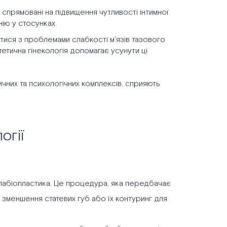
 спрямовані на підвищення чутливості інтимної
ію у стосунках.
нутися з проблемами слабкості м'язів тазового
стетична гінекологія допомагає усунути ці
чних та психологічних комплексів, сприяють
огії
є лабіопластика. Це процедура, яка передбачає
 зменшення статевих губ або їх контуринг для