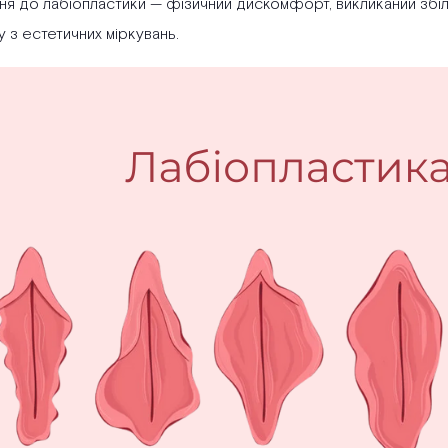
ня до лабіопластики — фізичний дискомфорт, викликаний збіл
 з естетичних міркувань.