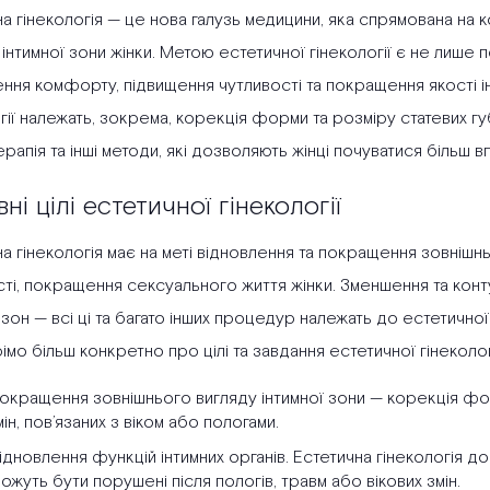
а гінекологія — це нова галузь медицини, яка спрямована на 
інтимної зони жінки. Метою естетичної гінекології є не лише п
ення комфорту, підвищення чутливості та покращення якості і
гії належать, зокрема, корекція форми та розміру статевих губ
рапія та інші методи, які дозволяють жінці почуватися більш
ні цілі естетичної гінекології
а гінекологія має на меті
відновлення та покращення зовнішнь
ті, покращення сексуального життя жінки. Зменшення та конту
 зон — всі ці та багато інших процедур належать до естетичної 
мо більш конкретно про цілі та завдання естетичної гінекологі
окращення зовнішнього вигляду інтимної зони — корекція фор
мін, пов’язаних з віком або пологами.
ідновлення функцій інтимних органів. Естетична гінекологія до
можуть бути порушені після пологів, травм або вікових змін.