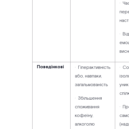
· Ча
пер
нас
· Ві
емо
вис
Поведінкові
· Гіперактивність
· Со
або, навпаки,
ізол
загальмованість
уник
спіл
· Збільшення
споживання
· Пр
кофеїну,
сам
алкоголю
(над