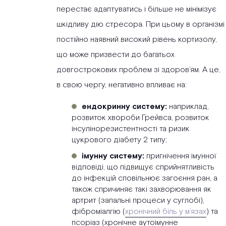
перестає адаптуватись і більше не мінімізує
шкідливу дію стресора. При цьому в організмі
постійно наявний високий рівень кортизолу,
що може призвести до багатьох
довгострокових проблем зі здоров’ям. А це,
в свою чергу, негативно впливає на:
ендокринну систему:
наприклад,
розвиток хвороби Грейвса, розвиток
інсулінорезистентності та ризик
цукрового діабету 2 типу;
імунну систему:
пригнічення імунної
відповіді, що підвищує сприйнятливість
до інфекцій сповільнює загоєння ран, а
також спричиняє такі захворювання як
артрит (запальні процеси у суглобі),
фіброміалгію (
хронічний біль у м’язах
) та
псоріаз (хронічне аутоімунне