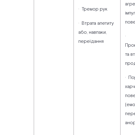
агре
· Тремор рук
імпу
пове
· Втрата апетиту
або, навпаки,
·
переїдання
Про
та в
прод
· П
харч
пове
(емо
пер
анор