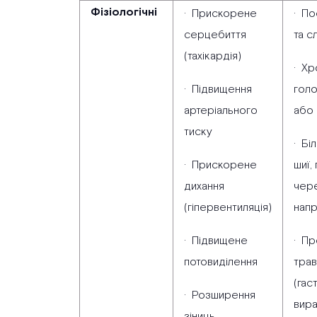
Фізіологічні
· Прискорене
· По
серцебиття
та с
(тахікардія)
· Хр
· Підвищення
голо
артеріального
або 
тиску
· Біл
· Прискорене
шиї,
дихання
чере
(гіпервентиляція)
напр
· Підвищене
· Пр
потовиділення
тра
(гас
· Розширення
вира
зіниць