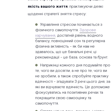
якість вашого життя
, практикуючи деякі
щоденні стратегії зняття стресу:
Управління стресом починається з
фізичного самопочуття.
Здорове
харчування
, достатній рівень водного
балансу, повноцінний сон та регулярна
фізична активність - як би нам не
здавалось, що це банальні речі, ці
рекомендації - це база, основа та ґрунт.
Наприкінці кожного дня подумайте про
те, чого ви досягли, а не про те, чого ви
не зробили, а також спробуйте практику
вдячності - згадувати 3 речі цього дня, за
які ви відчуваєте вдячність. Це допоможе
фокусуватись на позитивних речах та
покращити свою самооцінку та
самопочуття.