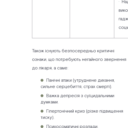
· На
вико
гадж
соц
Також існують безпосередньо критичні
ознаки, що потребують негайного звернення
до лікаря, а саме:
Панічні атаки (утруднене дихання,
сильне серцебиття, страх смерті).
Важка депресія з суїцидальними
думками.
Гіпертонічний криз (різке підвищення
тиску).
Психосоматичні розлади.