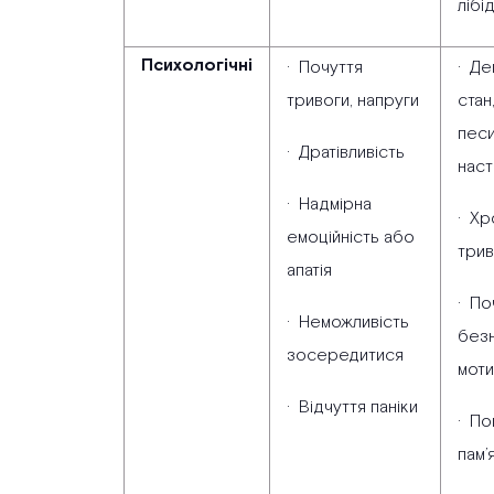
лібі
Психологічні
· Почуття
· Д
тривоги, напруги
стан
песи
· Дратівливість
наст
· Надмірна
· Хр
емоційність або
трив
апатія
· По
· Неможливість
безн
зосередитися
моти
· Відчуття паніки
· По
пам’я