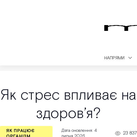
НАПРЯМИ
Medialt
Медичний блог
Як працює організм
Як стрес впли
Як стрес впливає на
здоров’я?
Дата оновлення: 4
ЯК ПРАЦЮЄ
23 837
липня 2026
ОРГАНІЗМ