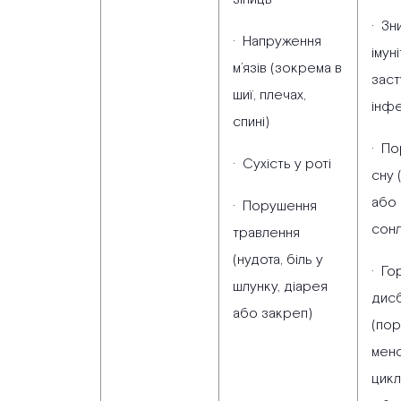
· Зн
· Напруження
імуні
м’язів (зокрема в
заст
шиї, плечах,
інфе
спині)
· П
· Сухість у роті
сну 
або 
· Порушення
сонл
травлення
(нудота, біль у
· Го
шлунку, діарея
дис
або закреп)
(по
мен
цикл