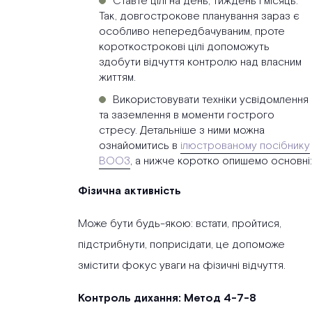
Ставте цілі на день, тиждень і місяць.
Так, довгострокове планування зараз є
особливо непередбачуваним, проте
короткострокові цілі допоможуть
здобути відчуття контролю над власним
життям.
Використовувати техніки усвідомлення
та заземлення в моменти гострого
стресу. Детальніше з ними можна
ознайомитись в
ілюстрованому посібнику
ВООЗ
, а нижче коротко опишемо основні:
Фізична активність
Може бути будь-якою: встати, пройтися,
підстрибнути, поприсідати, це допоможе
змістити фокус уваги на фізичні відчуття.
Контроль дихання: Метод 4-7-8