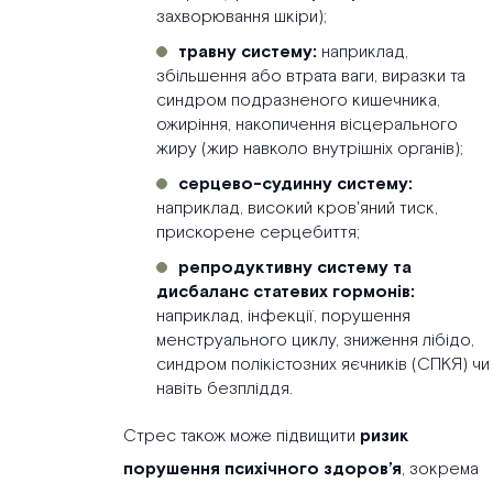
захворювання шкіри);
травну систему:
наприклад,
збільшення або втрата ваги, виразки та
синдром подразненого кишечника,
ожиріння, накопичення вісцерального
жиру (жир навколо внутрішніх органів);
серцево-судинну систему:
наприклад, високий кров'яний тиск,
прискорене серцебиття;
репродуктивну систему та
дисбаланс статевих гормонів:
наприклад, інфекції, порушення
менструального циклу, зниження лібідо,
синдром полікістозних яєчників (СПКЯ) чи
навіть безпліддя.
Стрес також може підвищити
ризик
порушення психічного здоров’я
, зокрема