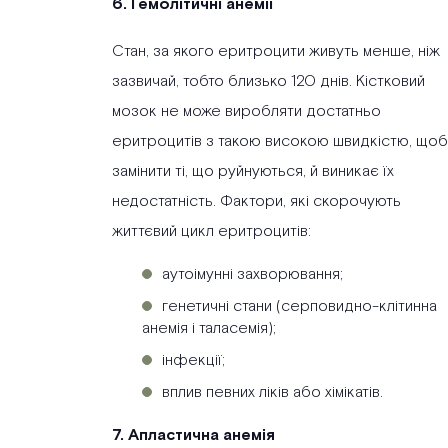
6. Гемолітичні анемії
Стан, за якого еритроцити живуть менше, ніж
зазвичай, тобто близько 120 днів. Кістковий
мозок не може виробляти достатньо
еритроцитів з такою високою швидкістю, щоб
замінити ті, що руйнуються, й виникає їх
недостатність. Фактори, які скорочують
життєвий цикл еритроцитів:
аутоімунні захворювання;
генетичні стани (серповидно-клітинна
анемія і таласемія);
інфекції;
вплив певних ліків або хімікатів.
7. Апластична анемія