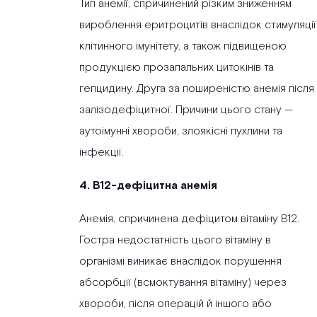
Тип анемії, спричинений різким зниженням
вироблення еритроцитів внаслідок стимуляції
клітинного імунітету, а також підвищеною
продукцією прозапальних цитокінів та
гепцидину. Друга за поширеністю анемія після
залізодефіцитної. Причини цього стану —
аутоімунні хвороби, злоякісні пухлини та
інфекції.
4. B12-дефіцитна анемія
Анемія, спричинена дефіцитом вітаміну В12.
Гостра недостатність цього вітаміну в
організмі виникає внаслідок порушення
абсорбції (всмоктування вітаміну) через
хвороби, після операцій й іншого або