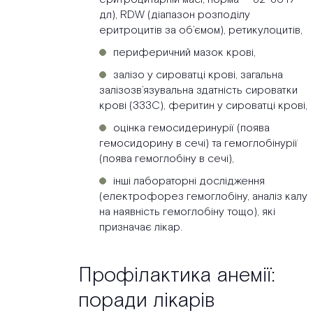
дл), RDW (діапазон розподілу
еритроцитів за об’ємом), ретикулоцитів,
периферичний мазок крові,
залізо у сироватці крові, загальна
залізозв’язувальна здатність сироватки
крові (ЗЗЗС), феритин у сироватці крові,
оцінка гемосидеринурії (поява
гемосидорину в сечі) та гемоглобінурії
(поява гемоглобіну в сечі),
інші лабораторні дослідження
(електрофорез гемоглобіну, аналіз калу
на наявність гемоглобіну тощо), які
призначає лікар.
Профілактика анемії:
поради лікарів