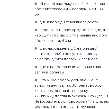
жінки, які народжували 3 і більше разів
або з інтервалом між пологами менш як 1
рік,
діти в період інтенсивного росту,
недоношені новонароджені та діти, які
народилися з масою тіла менше ніж 2,5 кг
або більше ніж 4,5 кг,
діти, народжені від багатоплідної
вагітності та/або при ускладненому
перебігу другої половини вагітності),
діти з недостатнім початковим рівнем
заліза в організмі.
Стани, що провокують зменшене
всмоктування заліза. Зокрема хвороби
кишечнику, операції на шлунку та в
кишківнику, пептична виразка, інфікування
Helicobacter pylori, хвороба Уїпла, діарея,
медикаменти та медичні втручання.