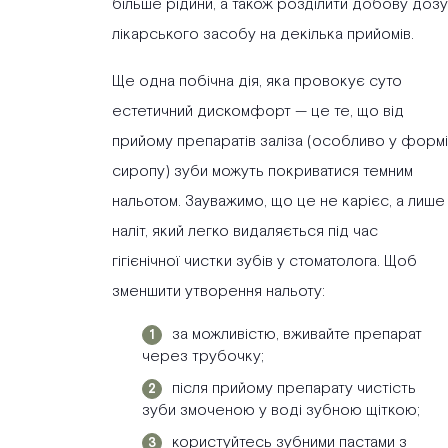
більше рідини, а також розділити добову дозу
лікарського засобу на декілька прийомів.
Ще одна побічна дія, яка провокує суто
естетичний дискомфорт — це те, що від
прийому препаратів заліза (особливо у формі
сиропу) зуби можуть покриватися темним
нальотом. Зауважимо, що це не карієс, а лише
наліт, який легко видаляється під час
гігієнічної чистки зубів у стоматолога. Щоб
зменшити утворення нальоту:
за можливістю, вживайте препарат
через трубочку;
після прийому препарату чистість
зуби змоченою у воді зубною щіткою;
користуйтесь зубними пастами з