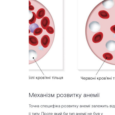
Механізм розвитку анемії
Точна специфіка розвитку анемії залежить від
її типу. Проте який би тип анемії не був у