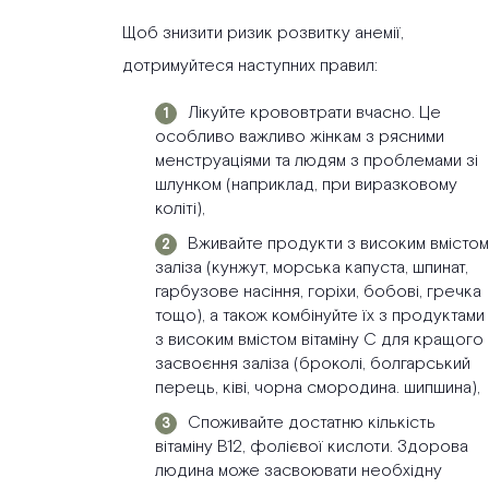
Щоб знизити ризик розвитку анемії,
дотримуйтеся наступних правил:
Лікуйте крововтрати вчасно. Це
особливо важливо жінкам з рясними
менструаціями та людям з проблемами зі
шлунком (наприклад, при виразковому
коліті),
Вживайте продукти з високим вмістом
заліза (кунжут, морська капуста, шпинат,
гарбузове насіння, горіхи, бобові, гречка
тощо), а також комбінуйте їх з продуктами
з високим вмістом вітаміну С для кращого
засвоєння заліза (броколі, болгарський
перець, ківі, чорна смородина. шипшина),
Споживайте достатню кількість
вітаміну В12, фолієвої кислоти. Здорова
людина може засвоювати необхідну