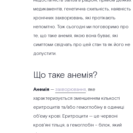
недостатність заліза в раціоні, прийом деяких
медикаментів, генетична схильність, наявність
хронічних захворювань, які протікають
непомітно. Тож сьогодні ми поговоримо про
те, що таке анемія, якою вона буває, які
симптоми свідчать про цей стан та як його не
допустити.
Що таке анемія?
Анемія
—
захворювання
, яке
характеризується зменшенням кількості
еритроцитів та/або гемоглобіну в одиниці
об'єму крові. Еритроцити — це червоні
кров'яні тільця, а гемоглобін – білок, який