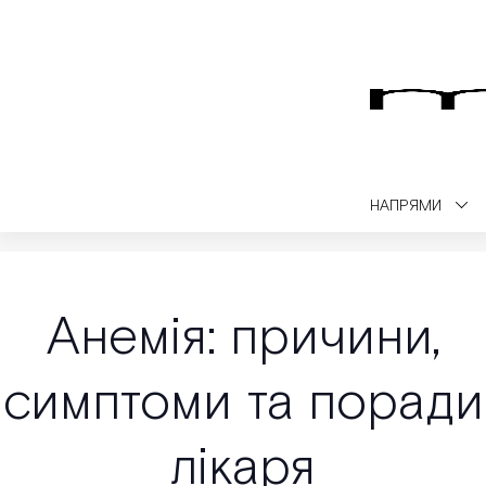
НАПРЯМИ
Medialt
Медичний блог
Енциклопедія захворювань
Анемія
Анемія: причини,
симптоми та поради
лікаря