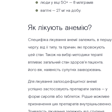
люди у віці 50+ — 8 міліграмів
вагітні — 27 мг на добу.
Як лікують анемію?
Специфіка лікування анемії залежить, в першу
чергу, від її типу, та причин, які провокують
цей стан. Також на вибір методики терапії
впливає загальний стан здоров'я пацієнта,
його вік, наявність супутніх захворювань.
Для лікування залізодефіцитної анемії
успішно застосовують препарати заліза — у
формі сиропів або таблеток. Рідше можливе
призначення цих препаратів внутрішньовенно.
Тривалість лікування залежить від ступеня