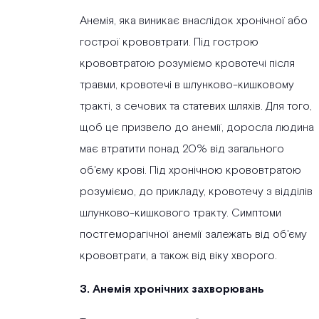
Анемія, яка виникає внаслідок хронічної або
гострої крововтрати. Під гострою
крововтратою розуміємо кровотечі після
травми, кровотечі в шлунково-кишковому
тракті, з сечових та статевих шляхів. Для того,
щоб це призвело до анемії, доросла людина
має втратити понад 20% від загального
об'єму крові. Під хронічною крововтратою
розуміємо, до прикладу, кровотечу з відділів
шлунково-кишкового тракту. Симптоми
постгеморагічної анемії залежать від об'єму
крововтрати, а також від віку хворого.
3. Анемія хронічних захворювань