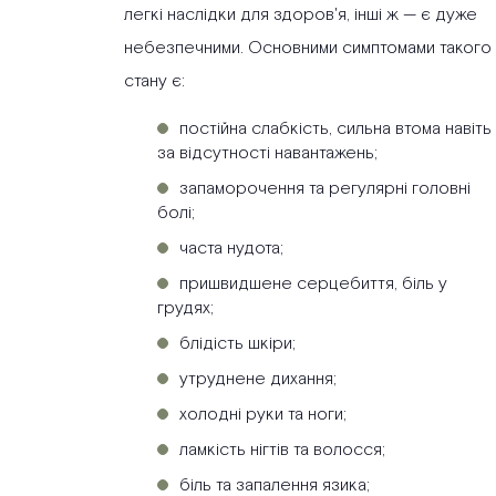
легкі наслідки для здоров'я, інші ж — є дуже
небезпечними. Основними симптомами такого
стану є:
постійна слабкість, сильна втома навіть
за відсутності навантажень;
запаморочення та регулярні головні
болі;
часта нудота;
пришвидшене серцебиття, біль у
грудях;
блідість шкіри;
утруднене дихання;
холодні руки та ноги;
ламкість нігтів та волосся;
біль та запалення язика;