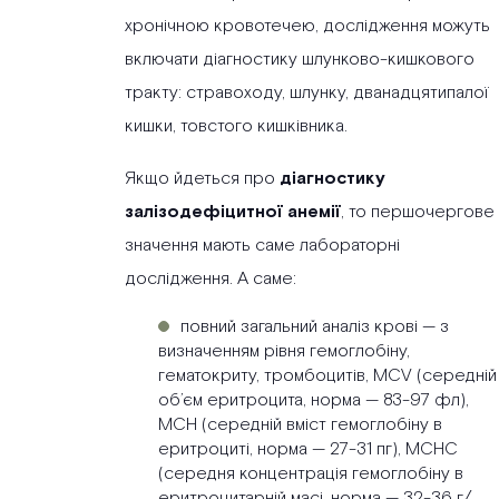
хронічною кровотечею, дослідження можуть
включати діагностику шлунково-кишкового
тракту: стравоходу, шлунку, дванадцятипалої
кишки, товстого кишківника.
Якщо йдеться про
діагностику
залізодефіцитної анемії
, то першочергове
значення мають саме лабораторні
дослідження. А саме:
повний загальний аналіз крові — з
визначенням рівня гемоглобіну,
гематокриту, тромбоцитів, MCV (середній
об’єм еритроцита, норма — 83-97 фл),
MCH (середній вміст гемоглобіну в
еритроциті, норма — 27-31 пг), MCHC
(середня концентрація гемоглобіну в
еритроцитарній масі, норма — 32-36 г/