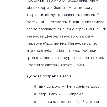
продуктів тваринного походження. Але у
різних формах. Залізо, яке міститься у
тваринній продукції, називають гемовим. У
рослинній — негемовим. В кишківнику гемове
залізо поглинається значно ефективніше, ніж
негемове. Джерела гемового заліза —
червоне м'ясо, печінка. Негемове залізо
міститься вміст заліза в горіхах, бобових,
гречці, чорносливі та куразі, і зелені, зокрема,
кропиві та листовій капусті (кейл).
Добова потреба в залізі:
діти до року — 11 міліграмів на добу
старші діти 7-10 міліграмів;
підлітки та дорослі — 14-18 міліграмів