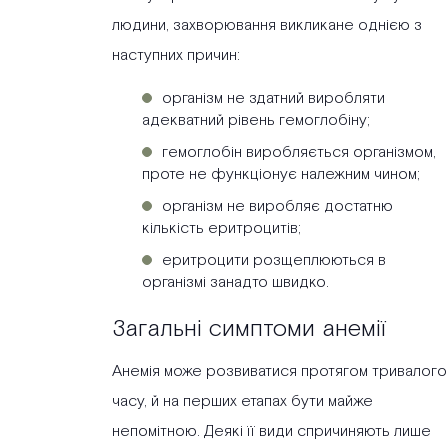
людини, захворювання викликане однією з
наступних причин:
організм не здатний виробляти
адекватний рівень гемоглобіну;
гемоглобін виробляється організмом,
проте не функціонує належним чином;
організм не виробляє достатню
кількість еритроцитів;
еритроцити розщеплюються в
організмі занадто швидко.
Загальні симптоми анемії
Анемія може розвиватися протягом тривалого
часу, й на перших етапах бути майже
непомітною. Деякі її види спричиняють лише