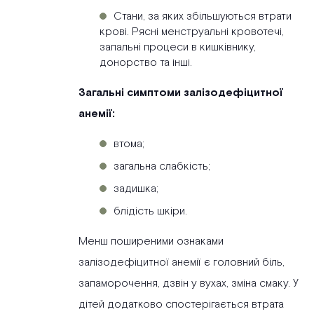
Стани, за яких збільшуються втрати
крові. Рясні менструальні кровотечі,
запальні процеси в кишківнику,
донорство та інші.
Загальні симптоми залізодефіцитної
анемії:
втома;
загальна слабкість;
задишка;
блідість шкіри.
Менш поширеними ознаками
залізодефіцитної анемії є головний біль,
запаморочення, дзвін у вухах, зміна смаку. У
дітей додатково спостерігається втрата