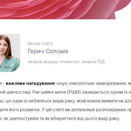
Автор статті:
Герич Соломія
лікарка акушер-гінеколог, лікарка УЗД
я -
важливе нагадування
: існує онкологічне захворювання, 
ій діагностиці. Рак шийки матки (РШМ) залишається одним із н
, це один із небагатьох видів раку, який можна виявити на док
ти його розвиток. У цій статті ми детальніше розповідаємо пр
, як діагностувати та як вберегтися від цього виду раку.