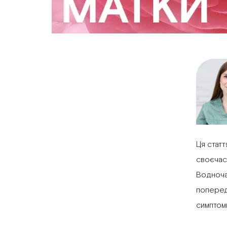
Ця статт
своєчасн
Водночас
попереди
симптоми