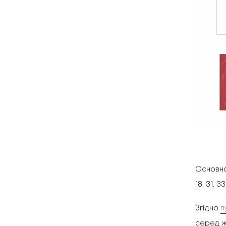
Основною
18, 31, 
Згідно
п
серед жі