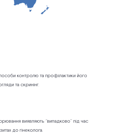
пособи контролю та профілактики його
гляди та скринінг.
орювання виявляють ‘’випадково’’ під час
итах до гінеколога.