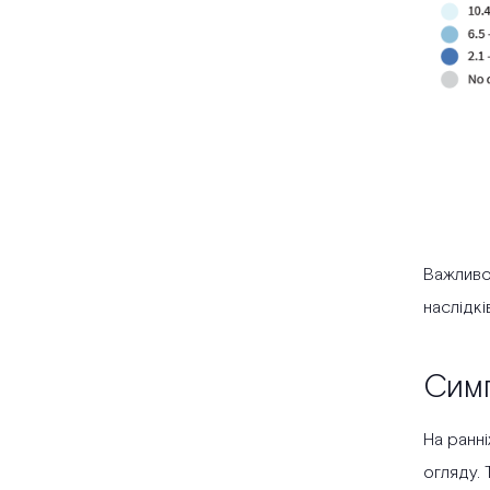
Важливо 
наслідкі
Симп
На ранні
огляду. 