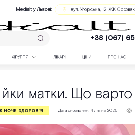
Medialt у Львові:
вул. Угорська, 12, ЖК Софіїв
+38 (067) 65
XІРУРГІЯ
ЛІКАРІ
ЦІНИ
ПРО НАС
Рак шийки матки. Що варто знати?
йки матки. Що варто
Дата оновлення: 4 липня 2026
ЖІНОЧЕ ЗДОРОВ'Я