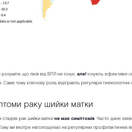
розуміти, що ліків від ВПЛ не існує,
але!
існують ефективні с
в. Саме тому ключову роль відіграють регулярні гінекологічні о
томи раку шийки матки
х стадіях рак шийки матки
не має симптомів
. Часто дане захв
Тому ми вкотре наголошуємо на регулярних профілактичних віз