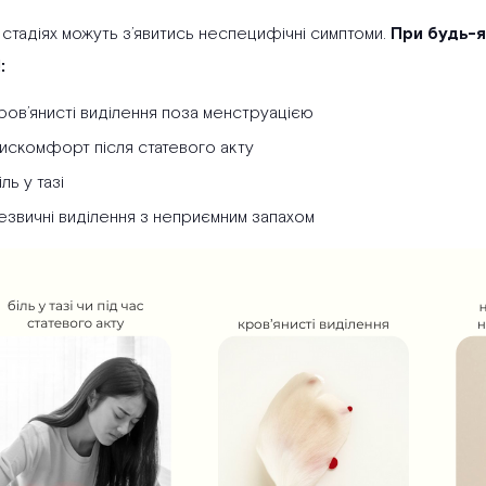
х стадіях можуть з’явитись неспецифічні симптоми.
При будь-я
:
ров’янисті виділення поза менструацією
искомфорт після статевого акту
іль у тазі
езвичні виділення з неприємним запахом