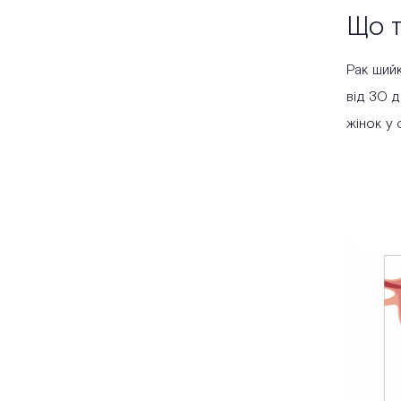
Що т
Рак шийк
від 30 д
жінок у