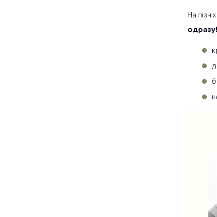
На пізні
одразу!
к
д
б
н