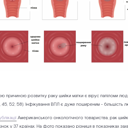
 причиною розвитку раку шийки матки є вірус папіломи людини 
33, 45, 52, 58). Інфікування ВПЛ є дуже поширеним - більшіст
ублікації
Американського онкологічного товариства, рак ший
нок у 37 країнах. На фото показано різниця в показниках зах