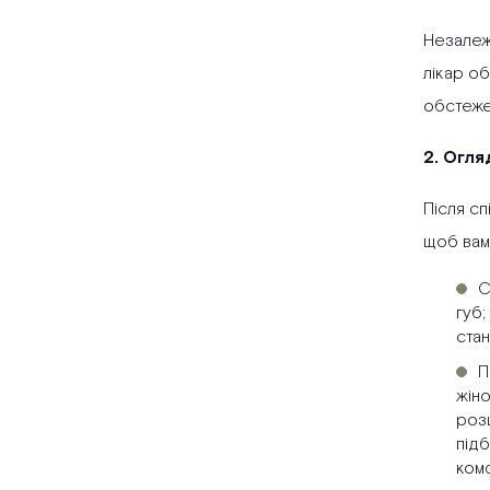
Незалежн
лікар об
обстеже
2. Огля
Після сп
щоб вам
С
губ;
стан
П
жіно
розш
підб
ком