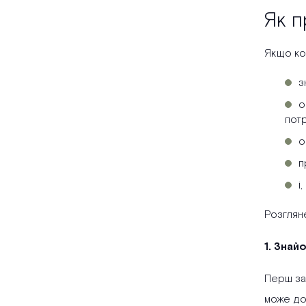
Як п
Якщо кор
з
о
потр
о
п
і
Розглян
1. Знай
Перш за 
може до