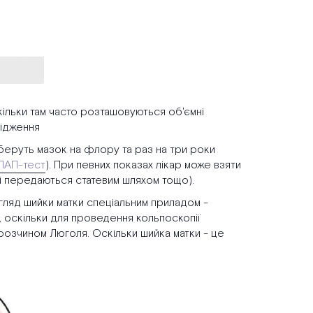
скільки там часто розташовуються об'ємні
лідження
беруть мазок на флору та раз на три роки
ПАП-тест
). При певних показах лікар може взяти
які передаються статевим шляхом тощо).
гляд шийки матки спеціальним приладом -
оскільки для проведення кольпоскопії
озчином Люголя. Оскільки шийка матки - це
.