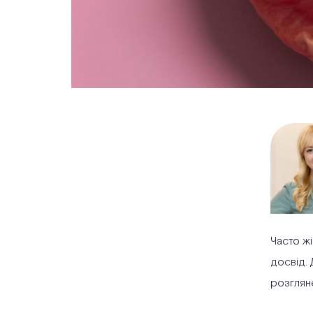
Часто жі
досвід. 
розгляне