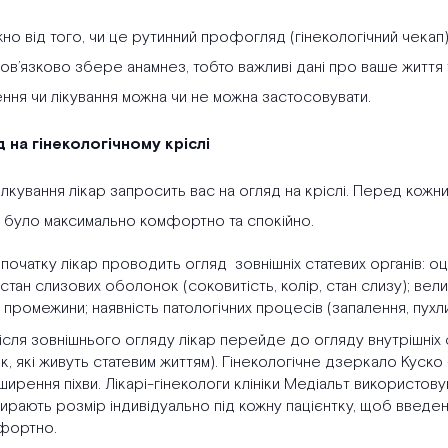
о від того, чи це рутинний профогляд (гінекологічний чекап),
ов’язково збере анамнез, тобто важливі дані про ваше життя т
ння чи лікування можна чи не можна застосовувати.
д на гінекологічному кріслі
ілкування лікар запросить вас на огляд на кріслі. Перед кожни
 було максимально комфортно та спокійно.
початку лікар проводить огляд зовнішніх статевих органів: оці
 стан слизових оболонок (соковитість, колір, стан слизу); ве
 промежини; наявність патологічних процесів (запалення, пухли
ісля зовнішнього огляду лікар перейде до огляду внутрішніх 
к, які живуть статевим життям). Гінекологічне дзеркало Куск
ирення піхви. Лікарі-гінекологи клініки Медіальт використов
ирають розмір індивідуально під кожну пацієнтку, щоб введе
фортно.