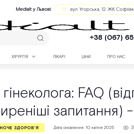
Medialt у Львові:
вул. Угорська, 12, ЖК Софіїв
+38 (067) 65
XІРУРГІЯ
ЛІКАРІ
ЦІНИ
ПРО НАС
Візит до гінеколога: FAQ (відповіді на найпоширеніші запитання) - Medialt
 гінеколога: FAQ (від
реніші запитання) -
3
Дата оновлення: 10 квітня 2025
НОЧЕ ЗДОРОВ'Я