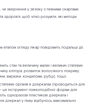
 чи звернення у зв’язку з певними скаргами,
а здоров’я, щоб чітко розуміти, які методи
м етапом огляду лікар повідомить подальші дії,
нить стан та величину малих і великих статевих
личину клітора; розвиток волосяного покриву;
ни, виразки, кондиломи, рубці), тощо.
статевих органів в дзеркалах (проводиться для
о - це інструмент ложкоподібної форми для
ують одноразові пластикові дзеркала і
ння дзеркал у піхву відбулось максимально