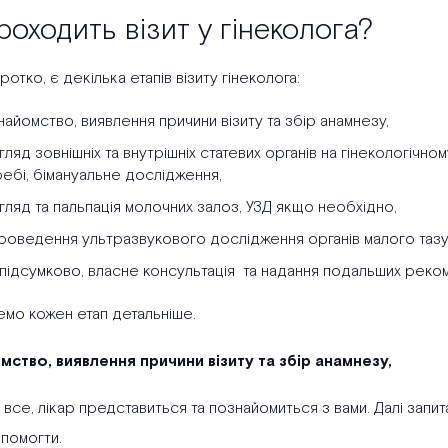
роходить візит у гінеколога?
отко, є декілька етапів візиту гінеколога:
найомство, виявлення причини візиту та збір анамнезу,
гляд зовнішніх та внутрішніх статевих органів на гінекологічном
ебі, бімануальне дослідження,
гляд та пальпація молочних залоз, УЗД якщо необхідно,
роведення ультразвукового дослідження органів малого тазу
, підсумково, власне консультація та надання подальших рек
емо кожен етап детальніше.
омство, виявлення причини візиту та збір анамнезу,
все, лікар представиться та познайомиться з вами. Далі запита
помогти.