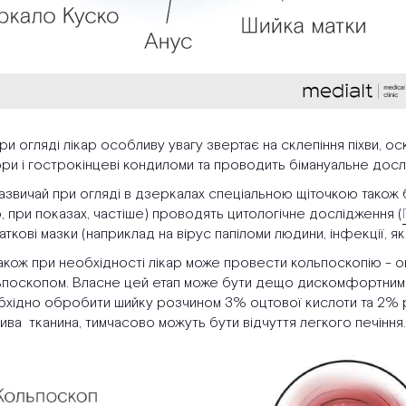
ри огляді лікар особливу увагу звертає на склепіння піхви, о
ори і гострокінцеві кондиломи та проводить бімануальне дос
азвичай при огляді в дзеркалах спеціальною щіточкою також 
, при показах, частіше) проводять цитологічне дослідження (
ткові мазки (наприклад на вірус папіломи людини, інфекції, 
акож при необхідності лікар може провести кольпоскопію - о
ьпоскопом. Власне цей етап може бути дещо дискомфортним, 
бхідно обробити шийку розчином 3% оцтової кислоти та 2% р
ива тканина, тимчасово можуть бути відчуття легкого печіння