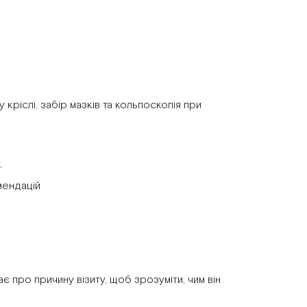
у кріслі, забір мазків та кольпоскопія при
,
омендацій
є про причину візиту, щоб зрозуміти, чим він