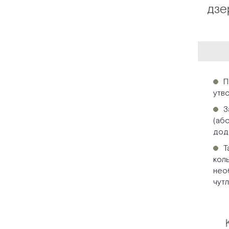
П
утв
З
(або
дода
Т
кол
нео
чутл